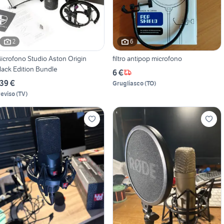
2
6
icrofono Studio Aston Origin
filtro antipop microfono
lack Edition Bundle
6 €
39 €
Grugliasco
(
TO
)
reviso
(
TV
)