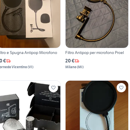
iltro e Spugna Antipop Microfono
Filtro Antipop per microfono Proel
0 €
20 €
ornedo Vicentino
(
VI
)
Milano
(
MI
)