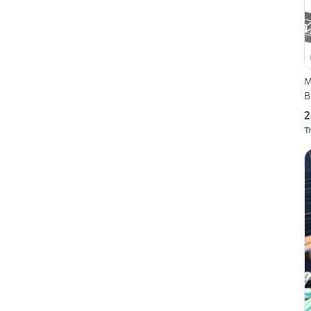
M
B
2
T