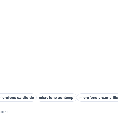
microfono cardioide
microfono bontempi
microfono preamplifi
rofono