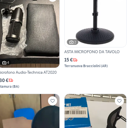
2
ASTA MICROFONO DA TAVOLO
15 €
4
Terranuova Bracciolini
(
AR
)
icrofono Audio-Technica AT2020
30 €
ltamura
(
BA
)