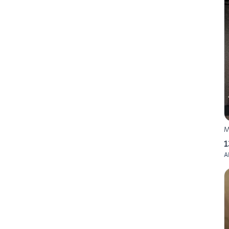
M
1
A