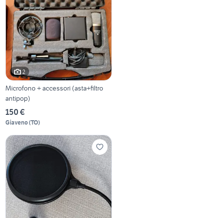
2
Microfono + accessori (asta+filtro
antipop)
150 €
Giaveno
(
TO
)