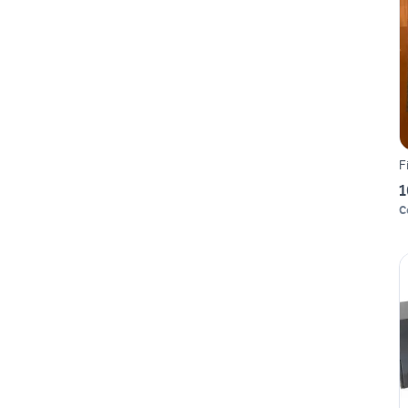
F
1
C