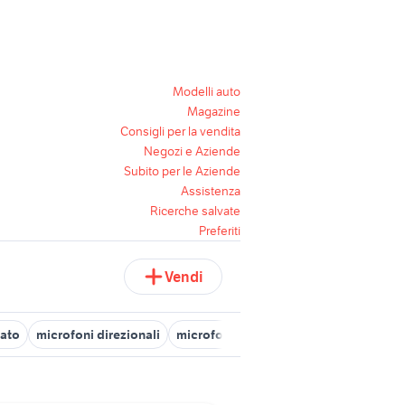
Modelli auto
Magazine
Consigli per la vendita
Negozi e Aziende
Subito per le Aziende
Assistenza
Ricerche salvate
Preferiti
Vendi
cato
microfoni direzionali
microfono anni 80
microfoni anni 60