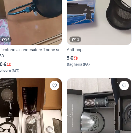
6
3
icrofono a condesatore T.bone sc-
Anti-pop
50
5 €
0 €
Bagheria
(
PA
)
olicoro
(
MT
)