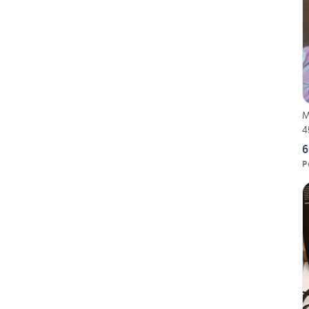
M
4
6
P