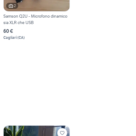
2
Samson Q2U - Microfono dinamico
sia XLR che USB
60 €
Cagliari
(
CA
)