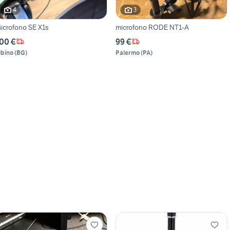
4
3
icrofono SE X1s
microfono RODE NT1-A
00 €
99 €
lbino
(
BG
)
Palermo
(
PA
)