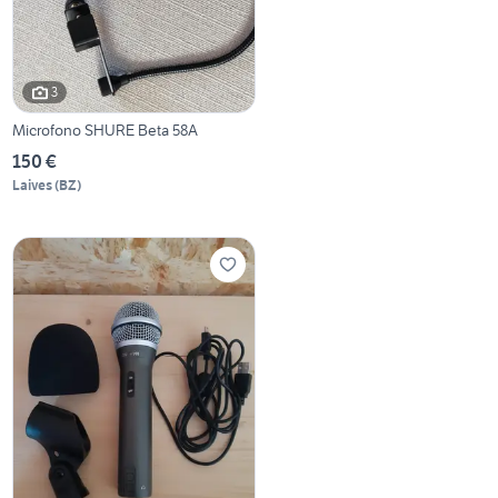
3
Microfono SHURE Beta 58A
150 €
Laives
(
BZ
)