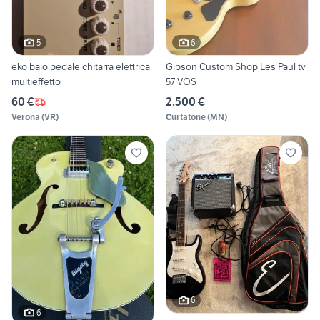
5
6
eko baio pedale chitarra elettrica
Gibson Custom Shop Les Paul tv
multieffetto
57 VOS
60 €
2.500 €
Verona
(
VR
)
Curtatone
(
MN
)
6
6