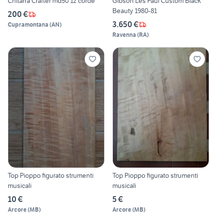
Chitarra Crafter md50 12 corde
Gibson Les Paul Custom Black
Beauty 1980-81
200 €
3.650 €
Cupramontana
(
AN
)
Ravenna
(
RA
)
Top Pioppo figurato strumenti
Top Pioppo figurato strumenti
musicali
musicali
10 €
5 €
Arcore
(
MB
)
Arcore
(
MB
)