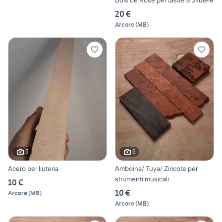
Bois de Rose per tastiera ukulele
20 €
Arcore
(
MB
)
5
6
Acero per liuteria
Amboina/ Tuya/ Ziricote per
strumenti musicali
10 €
10 €
Arcore
(
MB
)
Arcore
(
MB
)