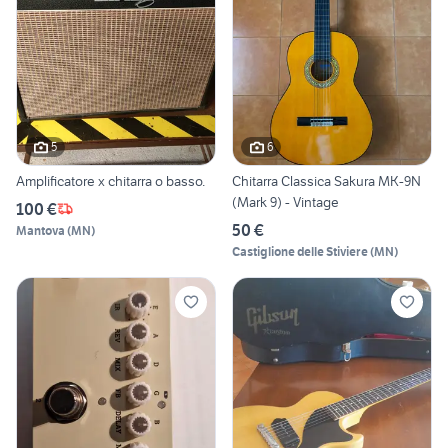
5
6
Amplificatore x chitarra o basso.
Chitarra Classica Sakura MK-9N
(Mark 9) - Vintage
100 €
50 €
Mantova
(
MN
)
Castiglione delle Stiviere
(
MN
)