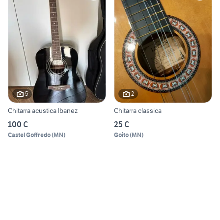
5
2
Chitarra acustica Ibanez
Chitarra classica
100 €
25 €
Castel Goffredo
(
MN
)
Goito
(
MN
)