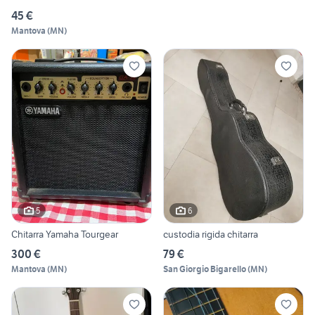
45 €
Mantova
(
MN
)
5
6
Chitarra Yamaha Tourgear
custodia rigida chitarra
300 €
79 €
Mantova
(
MN
)
San Giorgio Bigarello
(
MN
)