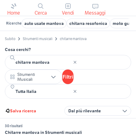
Home
Cerca
Vendi
Messaggi
auto usate mantova
chitarra resofonica
moto guzzi
Ricerche
Subito
Strumenti musicali
chitarre mantova
Cosa cerchi?
Strumenti
Filtri
Musicali
Salva ricerca
Dal più rilevante
30 risultati
Chitarre mantova in Strumenti musicali