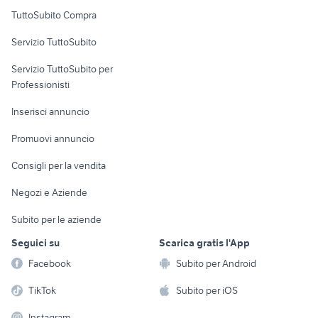
Uffici e Locali
TuttoSubito Compra
commerciali
Servizio TuttoSubito
elettronica
per la casa e la
sports e hobby
Servizio TuttoSubito per
persona
Informatica
Animali
Professionisti
Arredamento e
Console e
Accessori per
Casalinghi
Inserisci annuncio
Videogiochi
animali
Elettrodomestici
Promuovi annuncio
Audio/Video
Musica e Film
Giardino e Fai da te
Consigli per la vendita
Fotografia
Libri e Riviste
Abbigliamento e
Negozi e Aziende
Telefonia
Strumenti Musicali
Accessori
Subito per le aziende
Sports
Tutto per i bambini
Seguici su
Scarica gratis l'App
Biciclette
Facebook
Subito per Android
Collezionismo
TikTok
Subito per iOS
Instagram