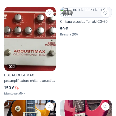
5
Chitarra classica Tamaki CG‑80
59 €
Brescia
(
BS
)
3
BBE ACOUSTIMAX
preamplificatore chitarra acustica
150 €
Mantova
(
MN
)