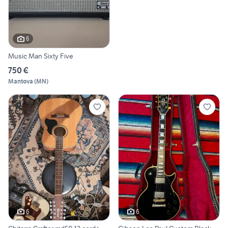
6
Music Man Sixty Five
750 €
Mantova
(
MN
)
6
6