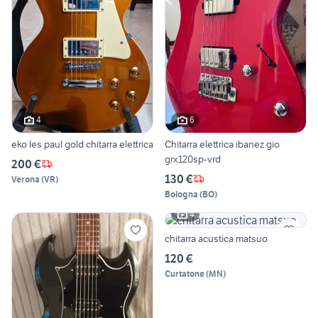
4
6
eko les paul gold chitarra elettrica
Chitarra elettrica ibanez gio
grx120sp-vrd
200 €
130 €
Verona
(
VR
)
Bologna
(
BO
)
4
chitarra acustica matsuo
120 €
Curtatone
(
MN
)