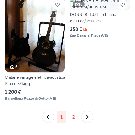
6
DONNER HUSH-I chitarra
elettrica/acustica
250 €
San Dona' di Piave
(
VE
)
6
Chitarre vintage elettrica/acustica
Kramer/Stagg
1.200 €
Barcellona Pozzo di Gotto
(
ME
)
1
2