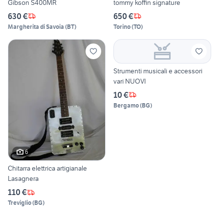
Gibson S400MR
tommy koffin signature
630 €
650 €
Margherita di Savoia
(
BT
)
Torino
(
TO
)
Strumenti musicali e accessori
vari NUOVI
10 €
Bergamo
(
BG
)
6
Chitarra elettrica artigianale
Lasagnera
110 €
Treviglio
(
BG
)