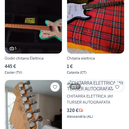
5
Godin chitarra Elettrica
Chitarra elettrica
445 €
1 €
Casier
(
TV
)
Catania
(
CT
)
5
CHITARRA ELETTRICA JAY
TURSER AUTOGRAFATA
320 €
Alessandria
(
AL
)