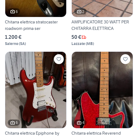
6
2
Chitarra elettrica stratocaster
AMPLIFICATORE 30 WATT PER
roadworn prima ser
CHITARRA ELETTRICA
1.200 €
50 €
Salerno
(
SA
)
Lazzate
(
MB
)
6
4
Chitarra elettrica Epiphone by
Chitarra elettrica Reverend