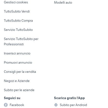
Gestisci cookies
Modelli auto
Case vacanza
TuttoSubito Vendi
Uffici e Locali
TuttoSubito Compra
commerciali
Servizio TuttoSubito
elettronica
per la casa e la
sports e hobby
Servizio TuttoSubito per
persona
Informatica
Animali
Professionisti
Arredamento e
Console e
Accessori per
Casalinghi
Inserisci annuncio
Videogiochi
animali
Elettrodomestici
Promuovi annuncio
Audio/Video
Musica e Film
Giardino e Fai da te
Consigli per la vendita
Fotografia
Libri e Riviste
Abbigliamento e
Negozi e Aziende
Telefonia
Strumenti Musicali
Accessori
Subito per le aziende
Sports
Tutto per i bambini
Seguici su
Scarica gratis l'App
Biciclette
Facebook
Subito per Android