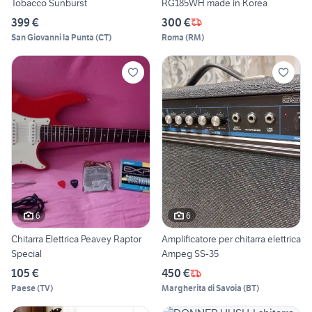
Tobacco Sunburst
RG185WH made in Korea
399 €
300 €
San Giovanni la Punta
(
CT
)
Roma
(
RM
)
6
6
Chitarra Elettrica Peavey Raptor
Amplificatore per chitarra elettrica
Special
Ampeg SS-35
105 €
450 €
Paese
(
TV
)
Margherita di Savoia
(
BT
)