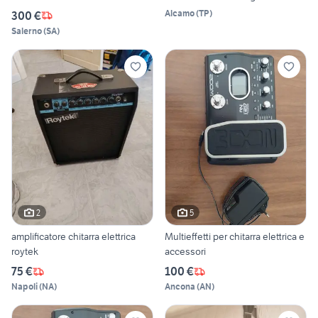
Alcamo
(
TP
)
300 €
Salerno
(
SA
)
2
5
amplificatore chitarra elettrica
Multieffetti per chitarra elettrica e
roytek
accessori
75 €
100 €
Napoli
(
NA
)
Ancona
(
AN
)