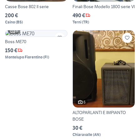
Casse Bose 802 II serie
Finali Bose Modello 1800 serie VI
200 €
490 €
Caino
(
BS
)
Terni
(
TR
)
6
Boss ME70
150 €
Montelupo Fiorentino
(
FI
)
6
ALTOPARLANTI E IMPIANTO
BOSE
30 €
Chiaravalle
(
AN
)