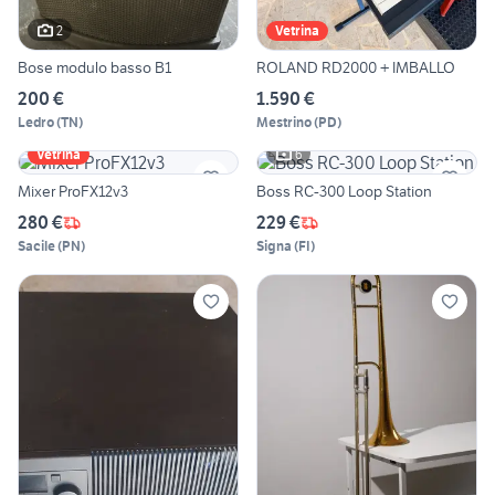
2
Vetrina
Bose modulo basso B1
ROLAND RD2000 + IMBALLO
200 €
1.590 €
Ledro
(
TN
)
Mestrino
(
PD
)
6
Vetrina
Mixer ProFX12v3
Boss RC-300 Loop Station
280 €
229 €
Sacile
(
PN
)
Signa
(
FI
)