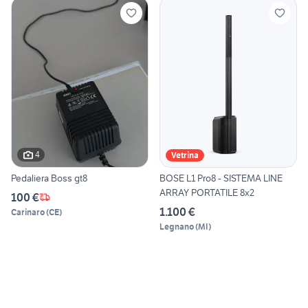
4
Vetrina
Pedaliera Boss gt8
BOSE L1 Pro8 - SISTEMA LINE
ARRAY PORTATILE 8x2
100 €
1.100 €
Carinaro
(
CE
)
Legnano
(
MI
)