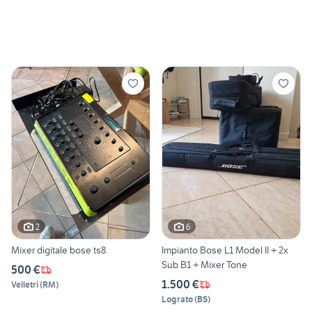
2
6
Mixer digitale bose ts8
Impianto Bose L1 Model II + 2x
Sub B1 + Mixer Tone
500 €
1.500 €
Velletri
(
RM
)
Lograto
(
BS
)