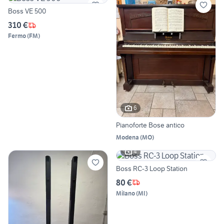
Boss VE 500
310 €
Fermo
(
FM
)
6
Pianoforte Bose antico
Modena
(
MO
)
4
Boss RC-3 Loop Station
80 €
Milano
(
MI
)