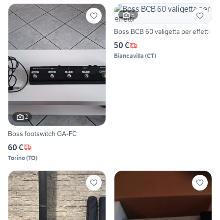
5
Boss BCB 60 valigetta per effetti
50 €
Biancavilla
(
CT
)
2
Boss footswitch GA-FC
60 €
Torino
(
TO
)