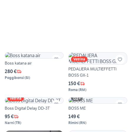
Vetrina
Boss katana air
PEDALIERA MULTIEFFETTI
280 €
BOSS GX-1
Poggibonsi
(
SI
)
150 €
Roma
(
RM
)
4
Vetrina
Boss Digital Delay DD-3T
BOSS ME
95 €
149 €
Narni
(
TR
)
Rimini
(
RN
)