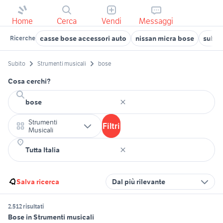
Home
Cerca
Vendi
Messaggi
casse bose accessori auto
nissan micra bose
subwo
Ricerche
Subito
Strumenti musicali
bose
Cosa cerchi?
Strumenti
Filtri
Musicali
Salva ricerca
Dal più rilevante
2.512 risultati
Bose in Strumenti musicali