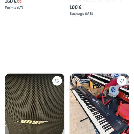
160 €
100 €
Formia
(
LT
)
Busnago
(
MB
)