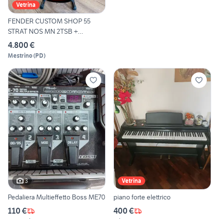
Vetrina
FENDER CUSTOM SHOP 55
STRAT NOS MN 2TSB +
CUSTODIA
4.800 €
Mestrino
(
PD
)
3
Vetrina
Pedaliera Multieffetto Boss ME70
piano forte elettrico
110 €
400 €