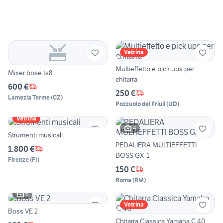
Vetrina
Multieffetto e pick ups per
Mixer bose ts8
chitarra
600 €
250 €
Lamezia Terme
(
CZ
)
Pozzuolo del Friuli
(
UD
)
Vetrina
4
Strumenti musicali
PEDALIERA MULTIEFFETTI
1.800 €
BOSS GX-1
Firenze
(
FI
)
150 €
Roma
(
RM
)
6
Vetrina
Boss VE 2
Chitarra Classica Yamaha C 40