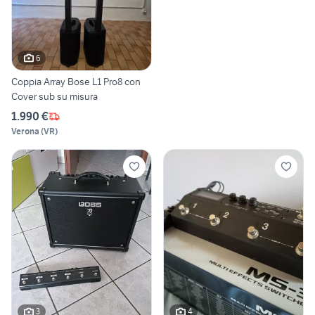
6
Coppia Array Bose L1 Pro8 con
Cover sub su misura
1.990 €
Verona
(
VR
)
3
4