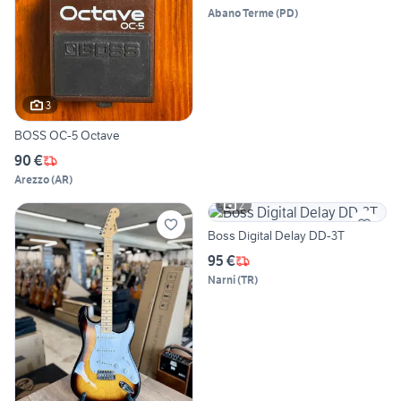
Abano Terme
(
PD
)
3
BOSS OC-5 Octave
90 €
Arezzo
(
AR
)
2
Boss Digital Delay DD-3T
95 €
Narni
(
TR
)