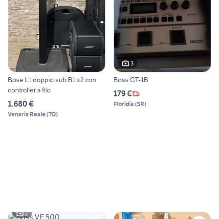
3
Bose L1 doppio sub B1 x2 con
Boss GT-1B
controller a filo
179 €
1.680 €
Floridia
(
SR
)
Venaria Reale
(
TO
)
2