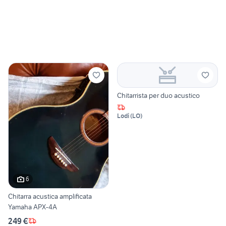
Chitarrista per duo acustico
Lodi
(
LO
)
6
Chitarra acustica amplificata
Yamaha APX-4A
249 €