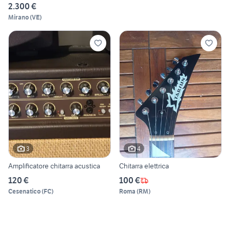
2.300 €
Mirano
(
VE
)
3
4
Amplificatore chitarra acustica
Chitarra elettrica
120 €
100 €
Cesenatico
(
FC
)
Roma
(
RM
)