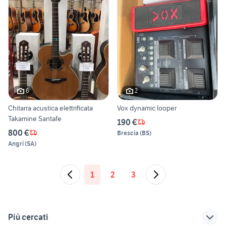
6
2
Chitarra acustica elettrificata
Vox dynamic looper
Takamine Santafe
190 €
800 €
Brescia
(
BS
)
Angri
(
SA
)
1
2
3
Più cercati