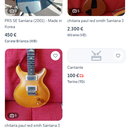
6
6
PRS SE Santana (2001) - Made in
chitarra paul red smith Santana 3
Korea
2.300 €
450 €
Mirano
(
VE
)
Carate Brianza
(
MB
)
Cantante
100 €
Torino
(
TO
)
6
chitarra paul red smih Santana 3