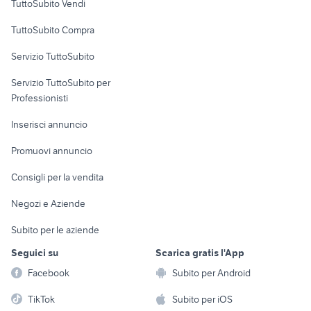
TuttoSubito Vendi
Uffici e Locali
TuttoSubito Compra
commerciali
Servizio TuttoSubito
elettronica
per la casa e la
sports e hobby
Servizio TuttoSubito per
persona
Informatica
Animali
Professionisti
Arredamento e
Console e
Accessori per
Casalinghi
Inserisci annuncio
Videogiochi
animali
Elettrodomestici
Promuovi annuncio
Audio/Video
Musica e Film
Giardino e Fai da te
Consigli per la vendita
Fotografia
Libri e Riviste
Abbigliamento e
Negozi e Aziende
Telefonia
Strumenti Musicali
Accessori
Subito per le aziende
Sports
Tutto per i bambini
Seguici su
Scarica gratis l'App
Biciclette
Facebook
Subito per Android
Collezionismo
TikTok
Subito per iOS