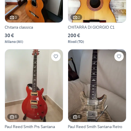
3
2
Chitarra classica
CHITARRA DI GIORGIO C1
30 €
200 €
Milano
(
MI
)
Rivoli
(
TO
)
6
6
Paul Reed Smith Prs Santana
Paul Reed Smith Santana Retro