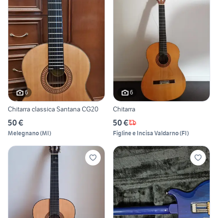
6
6
Chitarra classica Santana CG20
Chitarra
50 €
50 €
Melegnano
(
MI
)
Figline e Incisa Valdarno
(
FI
)