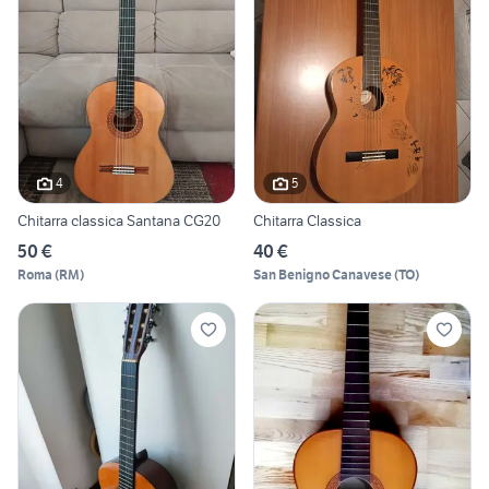
4
5
Chitarra classica Santana CG20
Chitarra Classica
50 €
40 €
Roma
(
RM
)
San Benigno Canavese
(
TO
)