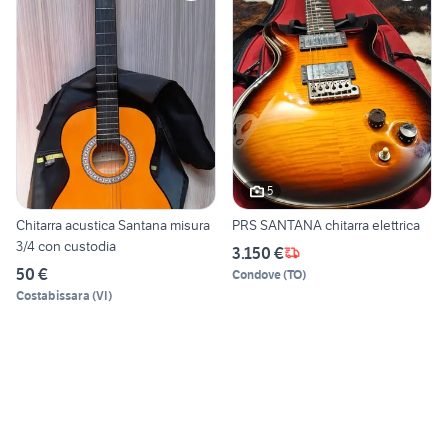
5
Chitarra acustica Santana misura
PRS SANTANA chitarra elettrica
3/4 con custodia
3.150 €
50 €
Condove
(
TO
)
Costabissara
(
VI
)