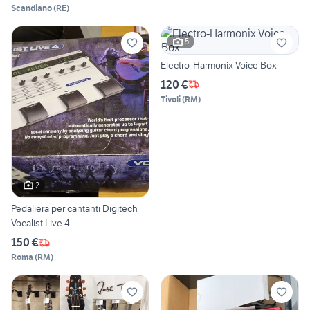
Scandiano
(
RE
)
5
Electro-Harmonix Voice Box
120 €
Tivoli
(
RM
)
2
Pedaliera per cantanti Digitech
Vocalist Live 4
150 €
Roma
(
RM
)