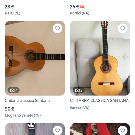
28 €
25 €
Gela
(
CL
)
Portici
(
NA
)
4
2
Chitarra classica Santana
CHITARRA CLASSICA SANTANA
Varese
(
VA
)
90 €
Mogliano Veneto
(
TV
)