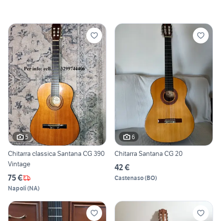
5
6
Chitarra classica Santana CG 390
Chitarra Santana CG 20
Vintage
42 €
75 €
Castenaso
(
BO
)
Napoli
(
NA
)