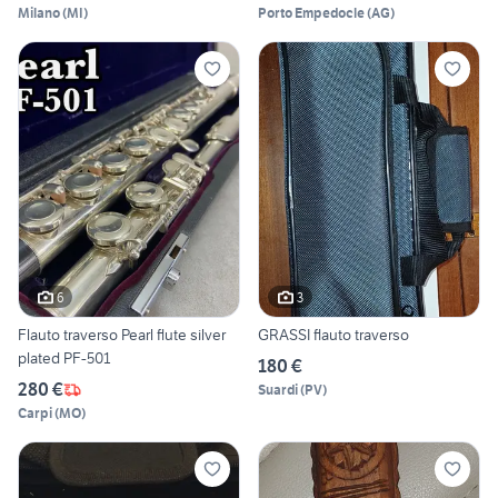
Milano
(
MI
)
Porto Empedocle
(
AG
)
6
3
Flauto traverso Pearl flute silver
GRASSI flauto traverso
plated PF-501
180 €
280 €
Suardi
(
PV
)
Carpi
(
MO
)