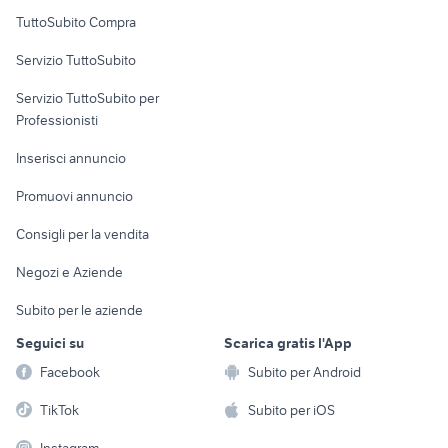
Uffici e Locali
TuttoSubito Compra
commerciali
Servizio TuttoSubito
elettronica
per la casa e la
sports e hobby
Servizio TuttoSubito per
persona
Informatica
Animali
Professionisti
Arredamento e
Console e
Accessori per
Casalinghi
Inserisci annuncio
Videogiochi
animali
Elettrodomestici
Promuovi annuncio
Audio/Video
Musica e Film
Giardino e Fai da te
Consigli per la vendita
Fotografia
Libri e Riviste
Abbigliamento e
Negozi e Aziende
Telefonia
Strumenti Musicali
Accessori
Subito per le aziende
Sports
Tutto per i bambini
Seguici su
Scarica gratis l'App
Biciclette
Facebook
Subito per Android
Collezionismo
TikTok
Subito per iOS
Instagram