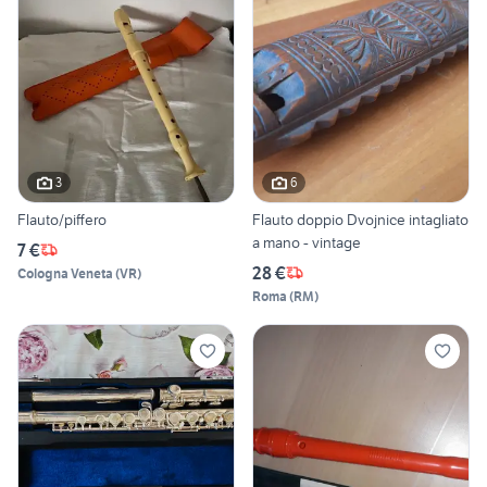
3
6
Flauto/piffero
Flauto doppio Dvojnice intagliato
a mano - vintage
7 €
28 €
Cologna Veneta
(
VR
)
Roma
(
RM
)