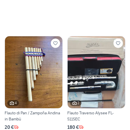
4
2
Flauto di Pan / Zampoña Andina
Flauto Traverso Alysee FL-
in Bambù
511SEC
20 €
180 €