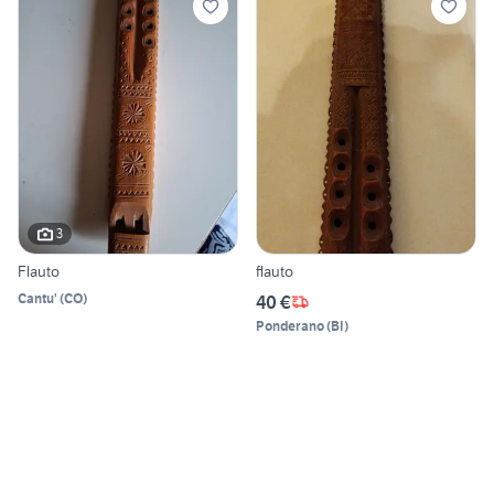
3
Flauto
flauto
Cantu'
(
CO
)
40 €
Ponderano
(
BI
)