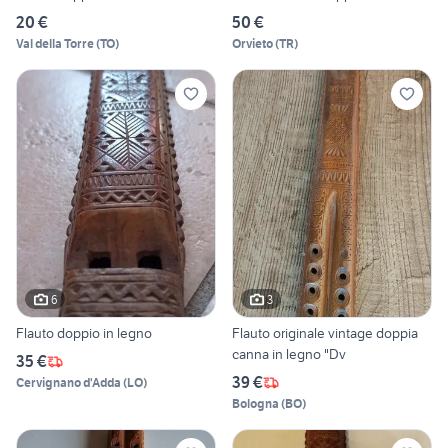
20 €
50 €
Val della Torre
(
TO
)
Orvieto
(
TR
)
6
3
Flauto doppio in legno
Flauto originale vintage doppia
canna in legno "Dv
35 €
39 €
Cervignano d'Adda
(
LO
)
Bologna
(
BO
)