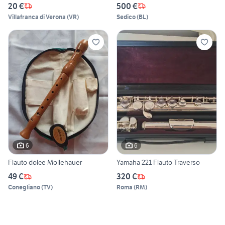
20 €
500 €
Villafranca di Verona
(
VR
)
Sedico
(
BL
)
6
6
Flauto dolce Mollehauer
Yamaha 221 Flauto Traverso
49 €
320 €
Conegliano
(
TV
)
Roma
(
RM
)