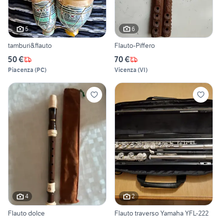
5
6
tamburi&flauto
Flauto-Piffero
50 €
70 €
Piacenza
(
PC
)
Vicenza
(
VI
)
4
2
Flauto dolce
Flauto traverso Yamaha YFL-222