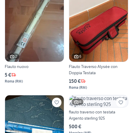
2
6
Flauto nuovo
Flauto Traverso Alysée con
Doppia Testata
5 €
150 €
Roma
(
RM
)
Roma
(
RM
)
6
flauto traverso con testata
Argento sterling 925
500 €
Messina
(
ME
)