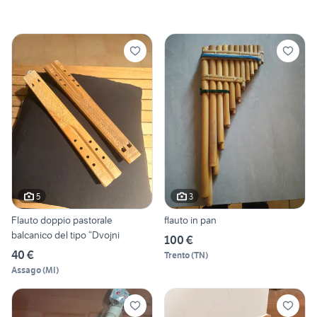
5
3
Flauto doppio pastorale
flauto in pan
balcanico del tipo “Dvojni
100 €
40 €
Trento
(
TN
)
Assago
(
MI
)