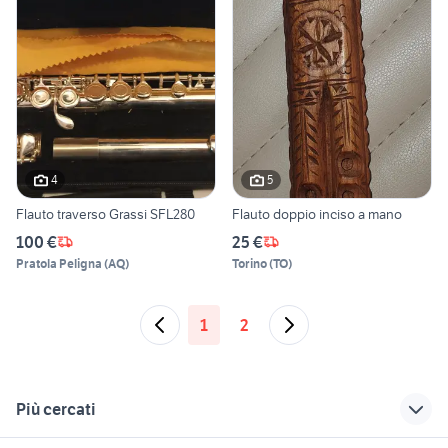
4
5
Flauto traverso Grassi SFL280
Flauto doppio inciso a mano
100 €
25 €
Pratola Peligna
(
AQ
)
Torino
(
TO
)
1
2
Più cercati