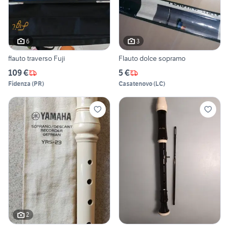
6
3
flauto traverso Fuji
Flauto dolce sopramo
109 €
5 €
Fidenza
(
PR
)
Casatenovo
(
LC
)
2