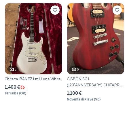
3
6
Chitarra IBANEZ Lm1 Luna White
GISBON SGJ
(120°ANNIVERSARY) CHITARRA
1.400 €
GIBSON SG
1.100 €
Terralba
(
OR
)
Noventa di Piave
(
VE
)