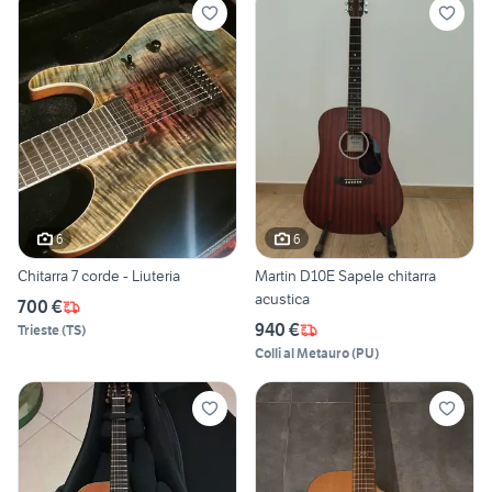
6
6
Chitarra 7 corde - Liuteria
Martin D10E Sapele chitarra
acustica
700 €
940 €
Trieste
(
TS
)
Colli al Metauro
(
PU
)