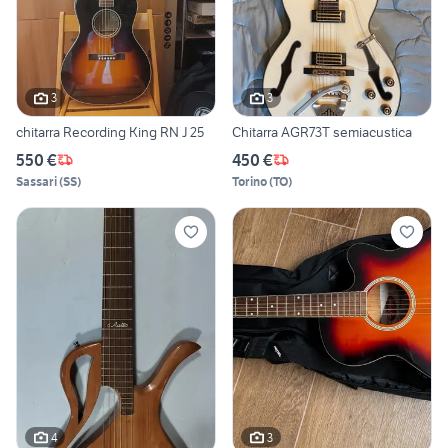
3
3
chitarra Recording King RN J 25
Chitarra AGR73T semiacustica
550 €
450 €
Sassari
(
SS
)
Torino
(
TO
)
4
3