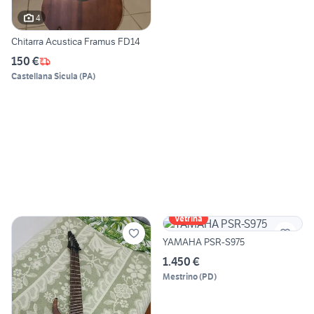
4
Chitarra Acustica Framus FD14
150 €
Castellana Sicula
(
PA
)
Vetrina
YAMAHA PSR-S975
1.450 €
Mestrino
(
PD
)