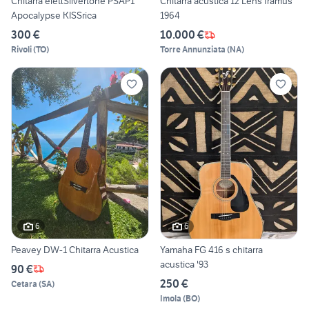
Chitarra elettSilvertone PSAP1
Chitarra acustica 12 Lens framus
Apocalypse KISSrica
1964
300 €
10.000 €
Rivoli
(
TO
)
Torre Annunziata
(
NA
)
6
6
Peavey DW-1 Chitarra Acustica
Yamaha FG 416 s chitarra
acustica '93
90 €
250 €
Cetara
(
SA
)
Imola
(
BO
)