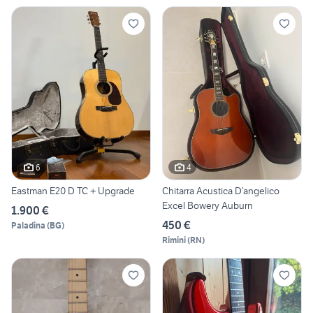
6
4
Eastman E20 D TC + Upgrade
Chitarra Acustica D’angelico
Excel Bowery Auburn
1.900 €
450 €
Paladina
(
BG
)
Rimini
(
RN
)