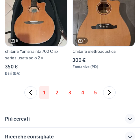
6
4
chitarra Yamaha ntx 700 C nx
Chitarra elettroacustica
series usata solo 2 v
300 €
350 €
Fontaniva
(
PD
)
Bari
(
BA
)
1
2
3
4
5
Più cercati
Correlati
Richerche simili
Suggerimenti
Ricerche consigliate