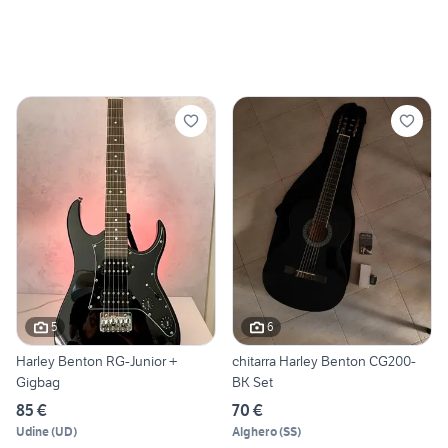
5
6
Harley Benton RG-Junior +
chitarra Harley Benton CG200-
Gigbag
BK Set
85 €
70 €
Udine
(
UD
)
Alghero
(
SS
)