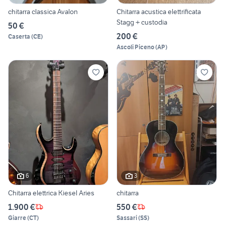
chitarra classica Avalon
Chitarra acustica elettrificata
Stagg + custodia
50 €
200 €
Caserta
(
CE
)
Ascoli Piceno
(
AP
)
6
3
Chitarra elettrica Kiesel Aries
chitarra
1.900 €
550 €
Giarre
(
CT
)
Sassari
(
SS
)