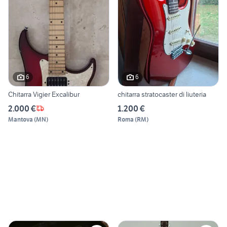
6
6
Chitarra Vigier Excalibur
chitarra stratocaster di liuteria
2.000 €
1.200 €
Mantova
(
MN
)
Roma
(
RM
)