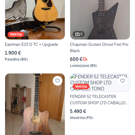
6
Vetrina
Eastman E20 D TC + Upgrade
Chapman Guitars Ghost Fret Pro
Black
1.900 €
600 €
Paladina
(
BG
)
Lumezzane
(
BS
)
Vetrina
FENDER 52 TELECASTER
CUSTOM SHOP LTD CABALLO
TONO
5.490 €
Mestrino
(
PD
)