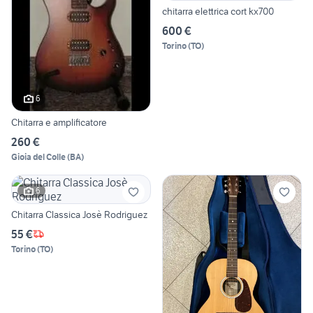
chitarra elettrica cort kx700
600 €
Torino
(
TO
)
6
Chitarra e amplificatore
260 €
Gioia del Colle
(
BA
)
6
Chitarra Classica Josè Rodriguez
55 €
Torino
(
TO
)