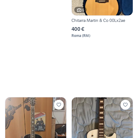
6
Chitarra Martin & Co 00Lx2ae
400 €
Roma
(
RM
)