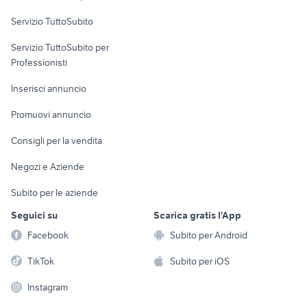
Servizio TuttoSubito
elettronica
per la casa e la
sports e hobby
Servizio TuttoSubito per
persona
Informatica
Animali
Professionisti
Arredamento e
Console e
Accessori per
Casalinghi
Inserisci annuncio
Videogiochi
animali
Elettrodomestici
Promuovi annuncio
Audio/Video
Musica e Film
Giardino e Fai da te
Consigli per la vendita
Fotografia
Libri e Riviste
Abbigliamento e
Negozi e Aziende
Telefonia
Strumenti Musicali
Accessori
Subito per le aziende
Sports
Tutto per i bambini
Seguici su
Scarica gratis l'App
Biciclette
Facebook
Subito per Android
Collezionismo
TikTok
Subito per iOS
Instagram