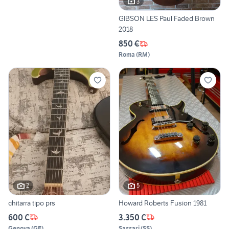
3
GIBSON LES Paul Faded Brown
2018
850 €
Roma
(
RM
)
2
5
chitarra tipo prs
Howard Roberts Fusion 1981
600 €
3.350 €
Genova
(
GE
)
Sassari
(
SS
)