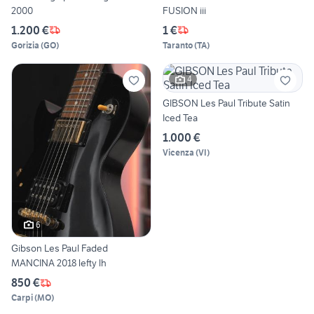
2000
FUSION iii
1.200 €
1 €
Gorizia
(
GO
)
Taranto
(
TA
)
4
GIBSON Les Paul Tribute Satin
Iced Tea
1.000 €
Vicenza
(
VI
)
6
Gibson Les Paul Faded
MANCINA 2018 lefty lh
850 €
Carpi
(
MO
)