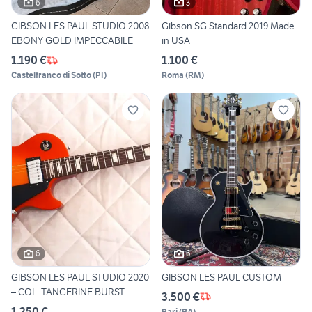
6
3
GIBSON LES PAUL STUDIO 2008
Gibson SG Standard 2019 Made
EBONY GOLD IMPECCABILE
in USA
1.190 €
1.100 €
Castelfranco di Sotto
(
PI
)
Roma
(
RM
)
6
6
GIBSON LES PAUL STUDIO 2020
GIBSON LES PAUL CUSTOM
– COL. TANGERINE BURST
3.500 €
1.250 €
Bari
(
BA
)