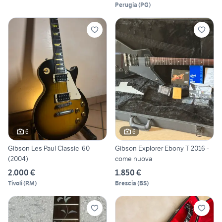
Perugia
(
PG
)
6
6
Gibson Les Paul Classic '60
Gibson Explorer Ebony T 2016 -
(2004)
come nuova
2.000 €
1.850 €
Tivoli
(
RM
)
Brescia
(
BS
)