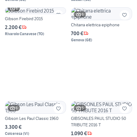
6
6
Gibson Firebird 2015
Chitarra elettrica epiphone
2.200 €
700 €
Rivarolo Canavese
(
TO
)
Genova
(
GE
)
6
5
Gibson Les Paul Classic 1960
GIBSONLES PAUL STUDIO 50
TRIBUTE 2016 T
3.300 €
1.090 €
Colceresa
(
VI
)