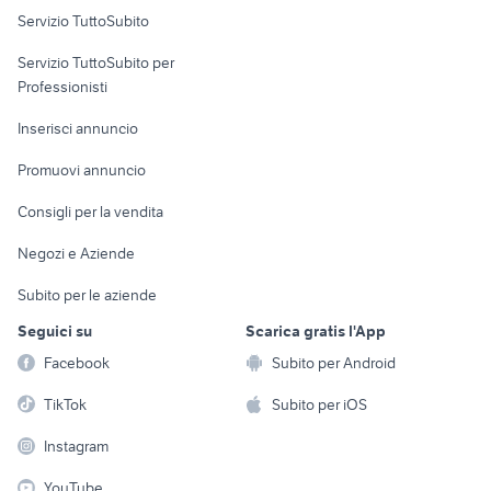
Servizio TuttoSubito
elettronica
per la casa e la
sports e hobby
Servizio TuttoSubito per
persona
Informatica
Animali
Professionisti
Arredamento e
Console e
Accessori per
Casalinghi
Inserisci annuncio
Videogiochi
animali
Elettrodomestici
Promuovi annuncio
Audio/Video
Musica e Film
Giardino e Fai da te
Consigli per la vendita
Fotografia
Libri e Riviste
Abbigliamento e
Negozi e Aziende
Telefonia
Strumenti Musicali
Accessori
Subito per le aziende
Sports
Tutto per i bambini
Seguici su
Scarica gratis l'App
Biciclette
Facebook
Subito per Android
Collezionismo
TikTok
Subito per iOS
Instagram
YouTube