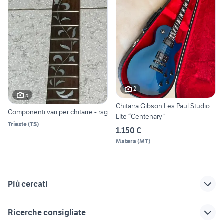
2
5
Chitarra Gibson Les Paul Studio
Componenti vari per chitarre - rsg
Lite “Centenary”
Trieste
(
TS
)
1.150 €
Matera
(
MT
)
Più cercati
Correlati
Richerche simili
Suggerimenti
Ricerche consigliate
gibson custom
vecchia tromba
guardala