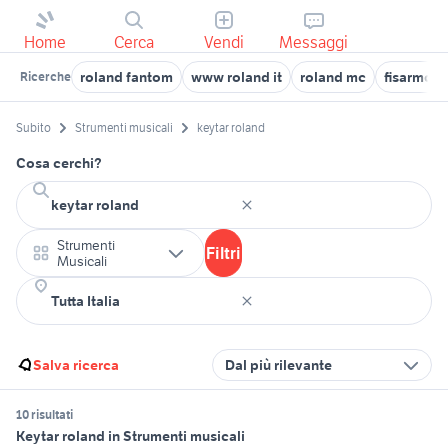
Home
Cerca
Vendi
Messaggi
roland fantom
www roland it
roland mc
fisarmoni
Ricerche
Subito
Strumenti musicali
keytar roland
Cosa cerchi?
Strumenti
Filtri
Musicali
Salva ricerca
Dal più rilevante
10 risultati
Keytar roland in Strumenti musicali