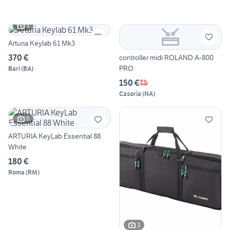
3
Arturia Keylab 61 Mk3
370 €
controller midi ROLAND A-800
PRO
Bari
(
BA
)
150 €
Casoria
(
NA
)
6
ARTURIA KeyLab Essential 88
White
180 €
Roma
(
RM
)
3