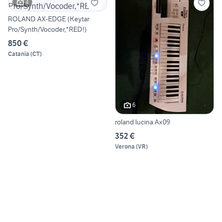
4
ROLAND AX-EDGE (Keytar
Pro/Synth/Vocoder,*RED!)
850 €
Catania
(
CT
)
6
roland lucina Ax09
352 €
Verona
(
VR
)