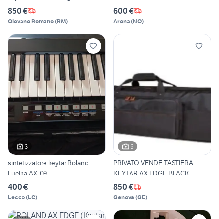
850 €
600 €
Olevano Romano
(
RM
)
Arona
(
NO
)
3
6
sintetizzatore keytar Roland
PRIVATO VENDE TASTIERA
Lucina AX-09
KEYTAR AX EDGE BLACK
ROLAND
400 €
850 €
Lecco
(
LC
)
Genova
(
GE
)