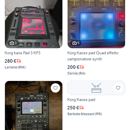
3
6
Korg kaos Pad 3 KP3
Korg Kaoss pad Quad effetto
campionatore synth
280 €
200 €
Lariano
(
RM
)
Cervia
(
RA
)
Korg Kaoss pad
250 €
Sorbolo Mezzani
(
PR
)