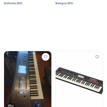
Molinella
(
BO
)
Bologna
(
BO
)
6