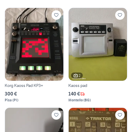
2
Korg Kaoss Pad KP3+
Kaoss pad
300 €
140 €
Pisa
(
PI
)
Montello
(
BG
)