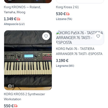
Korg KRONOS ~ Roland,
Korg Kross 2 61
Yamaha, Moog
530 €
1.349 €
Lizzano
(
TA
)
Altopascio
(
LU
)
KORG Pa5X-76 - TASTIERA
ARRANGER 76 TASTI -ESPOSTA
3.190 €
Legnano
(
MI
)
6
KORG KROSS 2 Synthesizer
Workstation
550 €