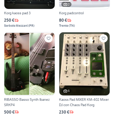
2
Korg kaoss pad 3
Korg padcontrol
250 €
80 €
Sorbolo Mezzani
(
PR
)
Trento
(
TN
)
6
RIBASSO Basso Synth Ibanez
Kaoss Pad MIXER KM-402 Mixer
SRKP4
DJ con Chaos Pad Korg
500 €
230 €