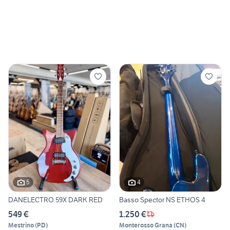
5
4
DANELECTRO 59X DARK RED
Basso Spector NS ETHOS 4
549 €
1.250 €
Mestrino
(
PD
)
Monterosso Grana
(
CN
)