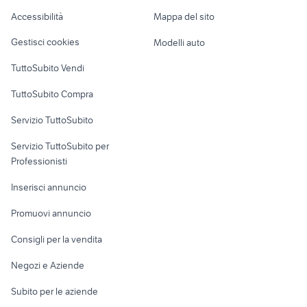
Caravan e Camper
hal leonard
technics 1200 strumenti musicali
Accessibilità
Mappa del sito
Loft, mansarde e
Veicoli commerciali
strumenti musicali portici
korg volca bass
altro
Gestisci cookies
Modelli auto
Case vacanza
TuttoSubito Vendi
Uffici e Locali
TuttoSubito Compra
commerciali
Servizio TuttoSubito
elettronica
per la casa e la
sports e hobby
Servizio TuttoSubito per
persona
Informatica
Animali
Professionisti
Arredamento e
Console e
Accessori per
Casalinghi
Inserisci annuncio
Videogiochi
animali
Elettrodomestici
Promuovi annuncio
Audio/Video
Musica e Film
Giardino e Fai da te
Consigli per la vendita
Fotografia
Libri e Riviste
Abbigliamento e
Negozi e Aziende
Telefonia
Strumenti Musicali
Accessori
Subito per le aziende
Sports
Tutto per i bambini