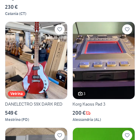
230 €
Catania
(
CT
)
3
Vetrina
DANELECTRO 59X DARK RED
Korg Kaoss Pad 3
549 €
200 €
Mestrino
(
PD
)
Alessandria
(
AL
)