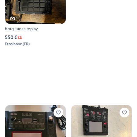
4
Korg kaoss replay
550 €
Frosinone
(
FR
)