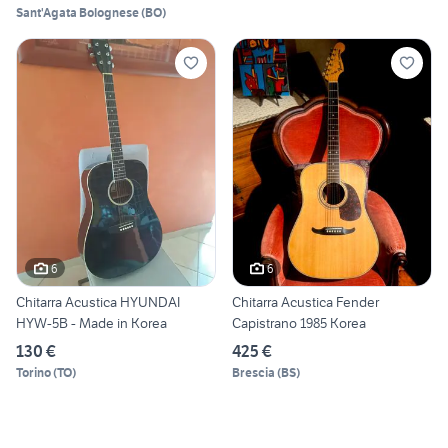
Sant'Agata Bolognese
(
BO
)
6
6
Chitarra Acustica HYUNDAI
Chitarra Acustica Fender
HYW-5B - Made in Korea
Capistrano 1985 Korea
130 €
425 €
Torino
(
TO
)
Brescia
(
BS
)