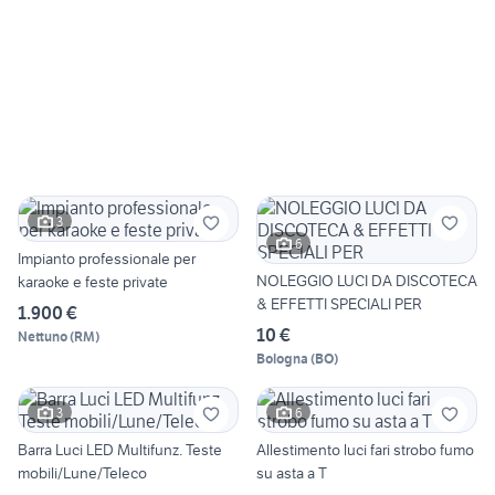
3
6
Impianto professionale per
NOLEGGIO LUCI DA DISCOTECA
karaoke e feste private
& EFFETTI SPECIALI PER
1.900 €
10 €
Nettuno
(
RM
)
Bologna
(
BO
)
3
6
Barra Luci LED Multifunz. Teste
Allestimento luci fari strobo fumo
mobili/Lune/Teleco
su asta a T