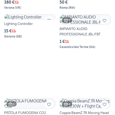
380 €
50 €
Verona
(
VR
)
Roma
(
RM
)
6
Lighting Controller
IMPIANTO AUDIO
15 €
PROFESSIONALE JBL-FBT
Genova
(
GE
)
1 €
Casamicciola Terme
(
NA
)
3
4
PISTOLA FUMOGENA CO2
Coppia BeamZ 7R Moving Head