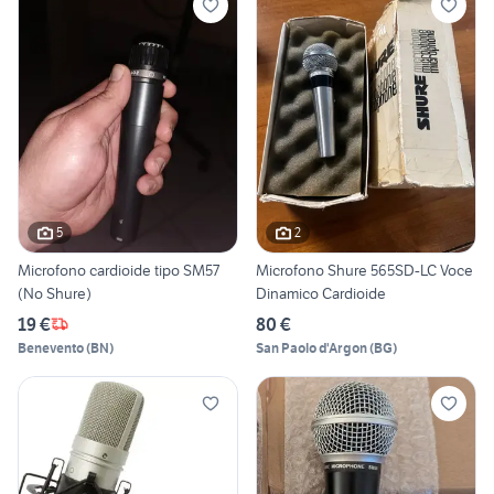
5
2
Microfono cardioide tipo SM57
Microfono Shure 565SD-LC Voce
(No Shure)
Dinamico Cardioide
19 €
80 €
Benevento
(
BN
)
San Paolo d'Argon
(
BG
)