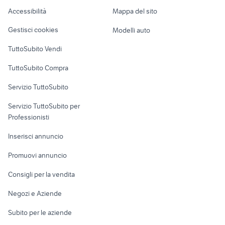
Caravan e Camper
Accessibilità
Mappa del sito
Loft, mansarde e
Veicoli commerciali
altro
Gestisci cookies
Modelli auto
Case vacanza
TuttoSubito Vendi
Uffici e Locali
TuttoSubito Compra
commerciali
Servizio TuttoSubito
elettronica
per la casa e la
sports e hobby
Servizio TuttoSubito per
persona
Informatica
Animali
Professionisti
Arredamento e
Console e
Accessori per
Casalinghi
Inserisci annuncio
Videogiochi
animali
Elettrodomestici
Promuovi annuncio
Audio/Video
Musica e Film
Giardino e Fai da te
Consigli per la vendita
Fotografia
Libri e Riviste
Abbigliamento e
Negozi e Aziende
Telefonia
Strumenti Musicali
Accessori
Subito per le aziende
Sports
Tutto per i bambini