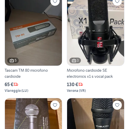
5
3
Tascam TM 80 microfono
Microfono cardioide SE
cardioide
electronics x1 s vocal pack
65 €
130 €
Viareggio
(
LU
)
Verona
(
VR
)