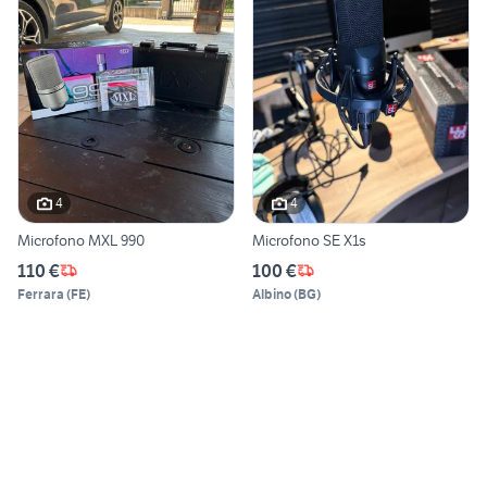
4
4
Microfono MXL 990
Microfono SE X1s
110 €
100 €
Ferrara
(
FE
)
Albino
(
BG
)