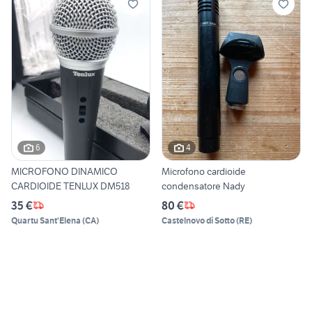
6
4
MICROFONO DINAMICO
Microfono cardioide
CARDIOIDE TENLUX DM518
condensatore Nady
35 €
80 €
Quartu Sant'Elena
(
CA
)
Castelnovo di Sotto
(
RE
)