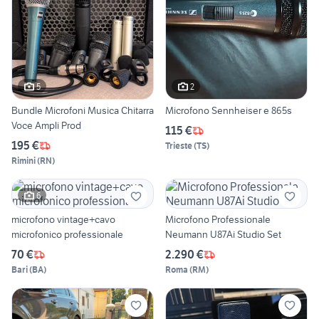
5
2
Bundle Microfoni Musica Chitarra
Microfono Sennheiser e 865s
Voce Ampli Prod
115 €
195 €
Trieste
(
TS
)
Rimini
(
RN
)
6
microfono vintage+cavo
Microfono Professionale
microfonico professionale
Neumann U87Ai Studio Set
70 €
2.290 €
Bari
(
BA
)
Roma
(
RM
)