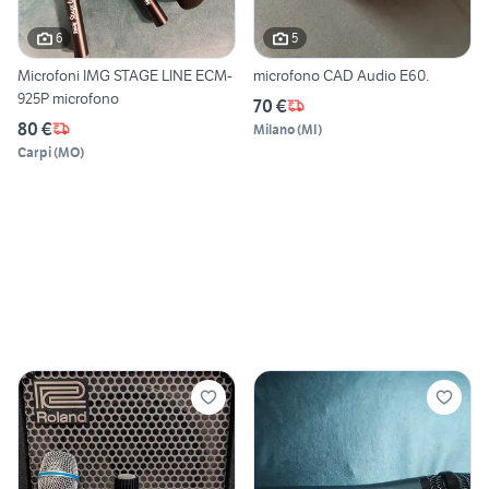
6
5
Microfoni IMG STAGE LINE ECM-
microfono CAD Audio E60.
925P microfono
70 €
80 €
Milano
(
MI
)
Carpi
(
MO
)