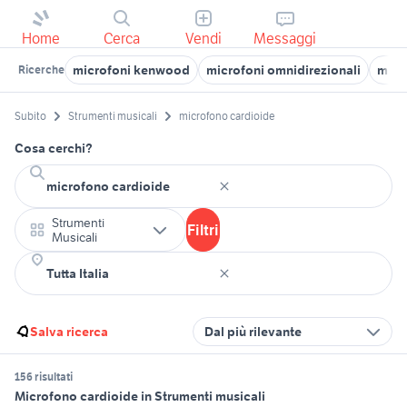
Home
Cerca
Vendi
Messaggi
microfoni kenwood
microfoni omnidirezionali
micr
Ricerche
Subito
Strumenti musicali
microfono cardioide
Cosa cerchi?
Strumenti
Filtri
Musicali
Salva ricerca
Dal più rilevante
156 risultati
Microfono cardioide in Strumenti musicali