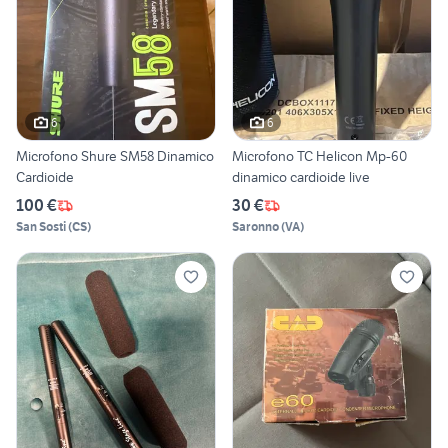
6
6
Microfono Shure SM58 Dinamico
Microfono TC Helicon Mp-60
Cardioide
dinamico cardioide live
100 €
30 €
San Sosti
(
CS
)
Saronno
(
VA
)