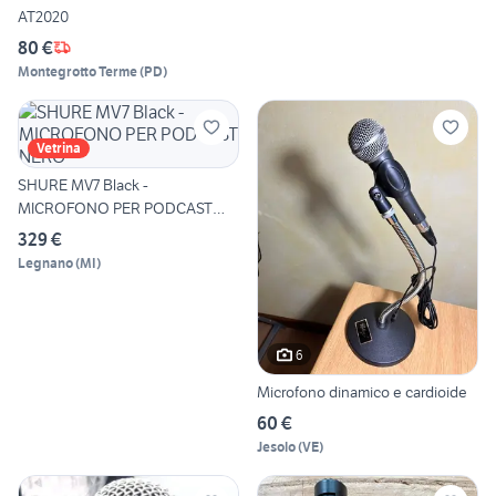
AT2020
80 €
Montegrotto Terme
(
PD
)
Vetrina
SHURE MV7 Black -
MICROFONO PER PODCAST
NERO
329 €
Legnano
(
MI
)
6
Microfono dinamico e cardioide
60 €
Jesolo
(
VE
)