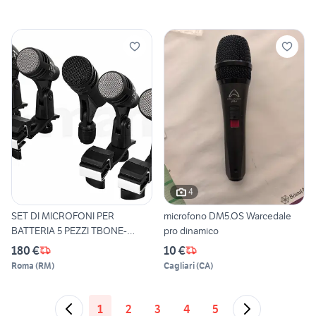
4
SET DI MICROFONI PER
microfono DM5.OS Warcedale
BATTERIA 5 PEZZI TBONE-
pro dinamico
NUOVI
180 €
10 €
Roma
(
RM
)
Cagliari
(
CA
)
1
2
3
4
5