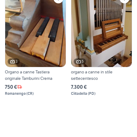
3
5
Organo a canne Tastiera
organo a canne in stile
originale Tamburini Crema
settecentesco
750 €
7.300 €
Romanengo
(
CR
)
Cittadella
(
PD
)