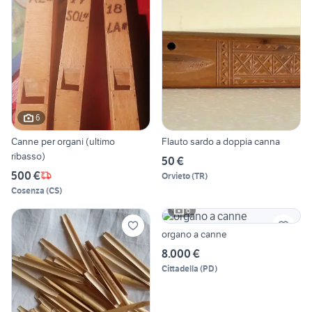
6
Canne per organi (ultimo
Flauto sardo a doppia canna
ribasso)
50 €
500 €
Orvieto
(
TR
)
Cosenza
(
CS
)
6
organo a canne
8.000 €
Cittadella
(
PD
)