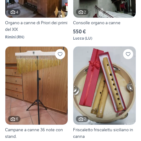
4
2
Organo a canne di Priori dei primi
Consolle organo a canne
del XIX
550 €
Rimini
(
RN
)
Lucca
(
LU
)
6
2
Campane a canne 36 note con
Friscaletto friscalettu siciliano in
stand.
canna