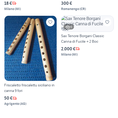
18 €
300 €
Milano
(
MI
)
Romanengo
(
CR
)
6
Sax Tenore Borgani Classic
Canna di Fucile + 2 Boc
2.000 €
Milano
(
MI
)
Friscaletto friscalettu siciliano in
canna 9 fori
50 €
Agrigento
(
AG
)