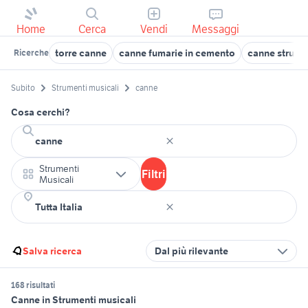
Home
Cerca
Vendi
Messaggi
torre canne
canne fumarie in cemento
canne strume
Ricerche
Subito
Strumenti musicali
canne
Cosa cerchi?
Strumenti
Filtri
Musicali
Salva ricerca
Dal più rilevante
168 risultati
Canne in Strumenti musicali