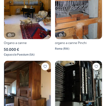
4
5
Organo a canne
organo a canne Pinchi
Roma
(
RM
)
50.000 €
Capaccio Paestum
(
SA
)