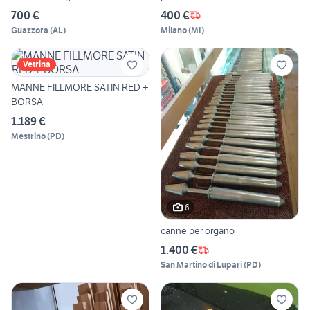
700 €
400 €
Guazzora
(
AL
)
Milano
(
MI
)
Vetrina
MANNE FILLMORE SATIN RED +
BORSA
1.189 €
Mestrino
(
PD
)
6
canne per organo
1.400 €
San Martino di Lupari
(
PD
)