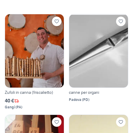
Zufoli in canna (friscalietto)
canne per organi
Padova
(
PD
)
40 €
Gangi
(
PA
)