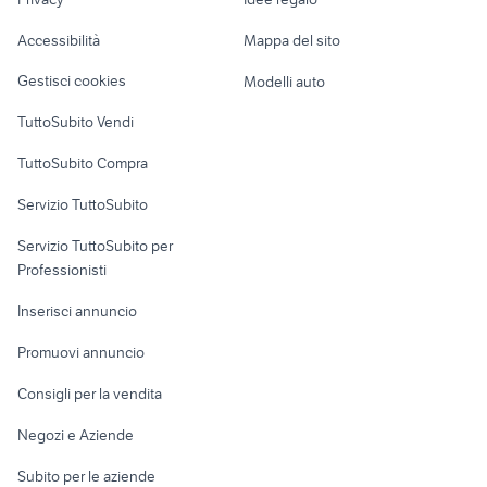
professionale
Garage e box
amplificatore 4 ohm
stage box
Caravan e Camper
Accessibilità
Mappa del sito
Loft, mansarde e
Veicoli commerciali
altro
Gestisci cookies
Modelli auto
Case vacanza
TuttoSubito Vendi
Uffici e Locali
TuttoSubito Compra
commerciali
Servizio TuttoSubito
elettronica
per la casa e la
sports e hobby
Servizio TuttoSubito per
persona
Informatica
Animali
Professionisti
Arredamento e
Console e
Accessori per
Casalinghi
Inserisci annuncio
Videogiochi
animali
Elettrodomestici
Promuovi annuncio
Audio/Video
Musica e Film
Giardino e Fai da te
Consigli per la vendita
Fotografia
Libri e Riviste
Abbigliamento e
Negozi e Aziende
Telefonia
Strumenti Musicali
Accessori
Subito per le aziende