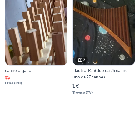
3
canne organo
Flauti di Pan(due da 25 canne
uno da 27 canne)
Erba
(
CO
)
1 €
Treviso
(
TV
)