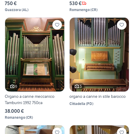
750 €
530 €
Guazzora
(
AL
)
Romanengo
(
CR
)
6
5
Organo a canne meccanico
organo a canne in stile barocco
Tamburini 1992 750ca
Cittadella
(
PD
)
38.000 €
Romanengo
(
CR
)