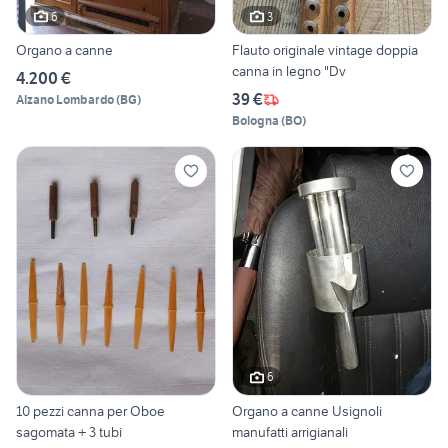
6
3
Organo a canne
Flauto originale vintage doppia
canna in legno "Dv
4.200 €
39 €
Alzano Lombardo
(
BG
)
Bologna
(
BO
)
6
10 pezzi canna per Oboe
Organo a canne Usignoli
sagomata + 3 tubi
manufatti arrigianali