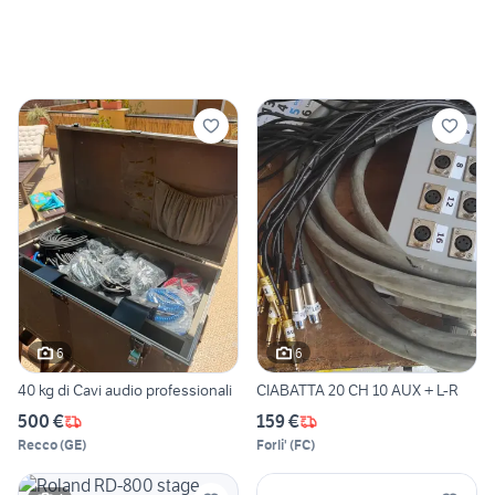
6
6
40 kg di Cavi audio professionali
CIABATTA 20 CH 10 AUX + L-R
500 €
159 €
Recco
(
GE
)
Forli'
(
FC
)