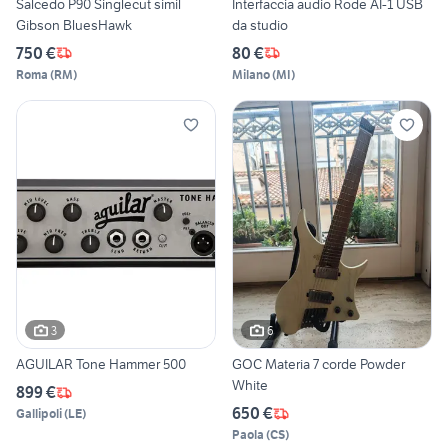
Salcedo P90 Singlecut simil
Interfaccia audio Rode AI-1 USB
Gibson BluesHawk
da studio
750 €
80 €
Roma
(
RM
)
Milano
(
MI
)
3
6
AGUILAR Tone Hammer 500
GOC Materia 7 corde Powder
White
899 €
650 €
Gallipoli
(
LE
)
Paola
(
CS
)