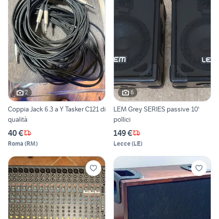
2
6
Coppia Jack 6.3 a Y Tasker C121 di
LEM Grey SERIES passive 10'
qualità
pollici
40 €
149 €
Roma
(
RM
)
Lecce
(
LE
)