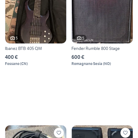
5
5
Ibanez BTB 405 QM
Fender Rumble 800 Stage
400 €
600 €
Fossano
(
CN
)
Romagnano Sesia
(
NO
)