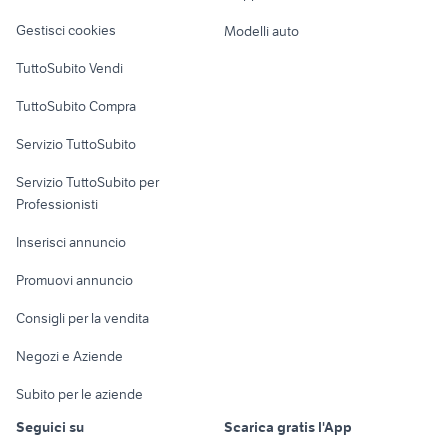
Veicoli commerciali
altro
Gestisci cookies
Modelli auto
Case vacanza
TuttoSubito Vendi
Uffici e Locali
TuttoSubito Compra
commerciali
Servizio TuttoSubito
elettronica
per la casa e la
sports e hobby
Servizio TuttoSubito per
persona
Informatica
Animali
Professionisti
Arredamento e
Console e
Accessori per
Casalinghi
Inserisci annuncio
Videogiochi
animali
Elettrodomestici
Promuovi annuncio
Audio/Video
Musica e Film
Giardino e Fai da te
Consigli per la vendita
Fotografia
Libri e Riviste
Abbigliamento e
Negozi e Aziende
Telefonia
Strumenti Musicali
Accessori
Subito per le aziende
Sports
Tutto per i bambini
Seguici su
Scarica gratis l'App
Biciclette