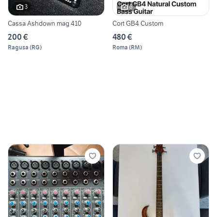
3
6
Cassa Ashdown mag 410
Cort GB4 Custom
200 €
480 €
Ragusa
(
RG
)
Roma
(
RM
)