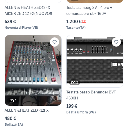
ALLEN & HEATH ZED12FX-
Testata ampeg SVT-4 pro +
MIXER ZED 12 FX(NUOVO9
compressore dbx 160A
639 €
1.200 €
Noventa di Piave
(
VE
)
Taranto
(
TA
)
2
Testata basso Behringer BVT
4500H
2
199 €
ALLEN &HEAT ZED -12FX
Bastia Umbra
(
PG
)
480 €
Bellizzi
(
SA
)