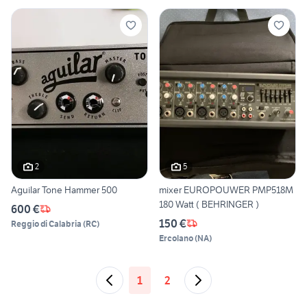
2
5
Aguilar Tone Hammer 500
mixer EUROPOUWER PMP518M
180 Watt ( BEHRINGER )
600 €
150 €
Reggio di Calabria
(
RC
)
Ercolano
(
NA
)
1
2