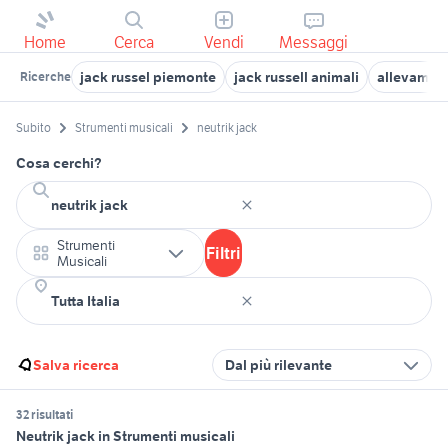
Home
Cerca
Vendi
Messaggi
jack russel piemonte
jack russell animali
allevament
Ricerche
Subito
Strumenti musicali
neutrik jack
Cosa cerchi?
Strumenti
Filtri
Musicali
Salva ricerca
Dal più rilevante
32 risultati
Neutrik jack in Strumenti musicali