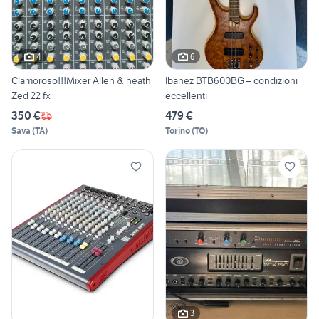
4
6
Clamoroso!!!Mixer Allen & heath
Ibanez BTB600BG – condizioni
Zed 22 fx
eccellenti
350 €
479 €
Sava
(
TA
)
Torino
(
TO
)
3