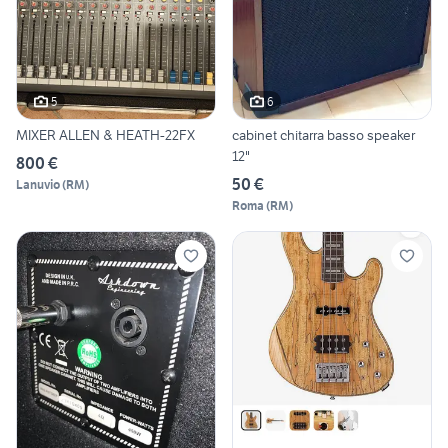
5
6
MIXER ALLEN & HEATH-22FX
cabinet chitarra basso speaker
12"
800 €
50 €
Lanuvio
(
RM
)
Roma
(
RM
)