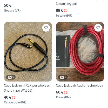
Neutrik crystal
50 €
89 €
Nogara
(
VR
)
Pesaro
(
PU
)
5
5
Cavo jack-mini XLR per wireless
Cavo jack Lab Audio Technology
Shure (tipo WA305)
60 €
40 €
Roma
(
RM
)
Caravaggio
(
BG
)