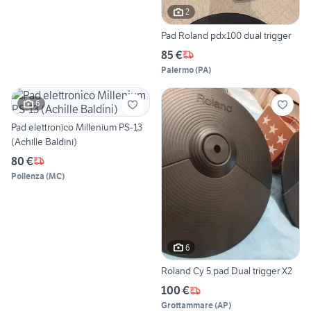
2
Pad Roland pdx100 dual trigger
85 €
Palermo
(
PA
)
6
Pad elettronico Millenium PS-13
(Achille Baldini)
80 €
Pollenza
(
MC
)
6
Roland Cy 5 pad Dual trigger X2
100 €
Grottammare
(
AP
)