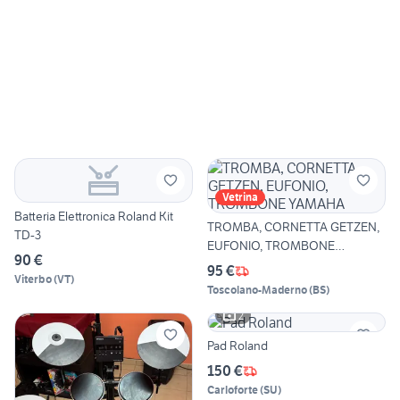
Vetrina
Batteria Elettronica Roland Kit
TROMBA, CORNETTA GETZEN,
TD-3
EUFONIO, TROMBONE
90 €
YAMAHA
95 €
Viterbo
(
VT
)
Toscolano-Maderno
(
BS
)
2
Pad Roland
150 €
Carloforte
(
SU
)