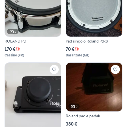
5
ROLAND PD
Pad singolo Roland Pdx8
170 €
70 €
Cassino
(
FR
)
Baranzate
(
MI
)
6
Roland pad e pedali
380 €