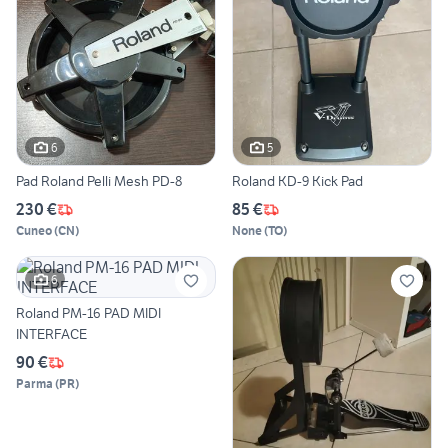
6
5
Pad Roland Pelli Mesh PD-8
Roland KD-9 Kick Pad
230 €
85 €
Cuneo
(
CN
)
None
(
TO
)
6
Roland PM-16 PAD MIDI
INTERFACE
90 €
Parma
(
PR
)