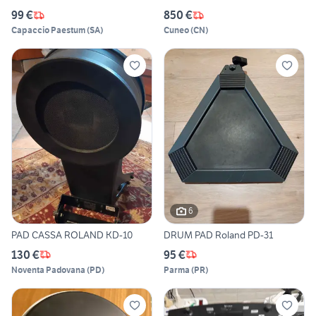
99 €
850 €
Capaccio Paestum
(
SA
)
Cuneo
(
CN
)
6
PAD CASSA ROLAND KD-10
DRUM PAD Roland PD-31
130 €
95 €
Noventa Padovana
(
PD
)
Parma
(
PR
)