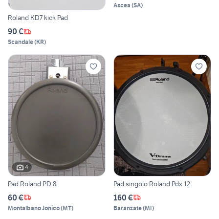
Ascea
(
SA
)
Roland KD7 kick Pad
90 €
Scandale
(
KR
)
4
Pad Roland PD 8
Pad singolo Roland Pdx 12
60 €
160 €
Montalbano Jonico
(
MT
)
Baranzate
(
MI
)