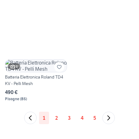
6
Batteria Elettronica Roland TD4
KV - Pelli Mesh
490 €
Pisogne
(
BS
)
1
2
3
4
5