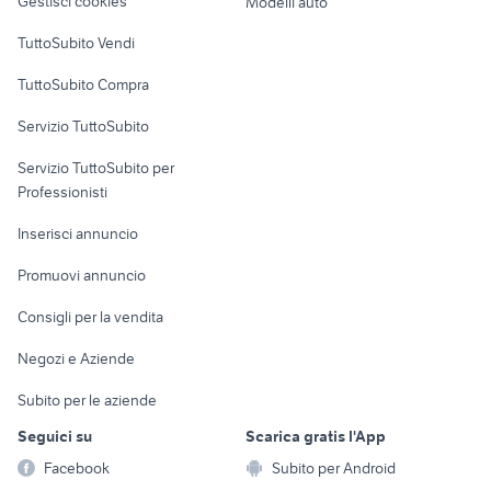
Gestisci cookies
Modelli auto
Case vacanza
TuttoSubito Vendi
Uffici e Locali
TuttoSubito Compra
commerciali
Servizio TuttoSubito
elettronica
per la casa e la
sports e hobby
Servizio TuttoSubito per
persona
Informatica
Animali
Professionisti
Arredamento e
Console e
Accessori per
Casalinghi
Inserisci annuncio
Videogiochi
animali
Elettrodomestici
Promuovi annuncio
Audio/Video
Musica e Film
Giardino e Fai da te
Consigli per la vendita
Fotografia
Libri e Riviste
Abbigliamento e
Negozi e Aziende
Telefonia
Strumenti Musicali
Accessori
Subito per le aziende
Sports
Tutto per i bambini
Seguici su
Scarica gratis l'App
Biciclette
Facebook
Subito per Android