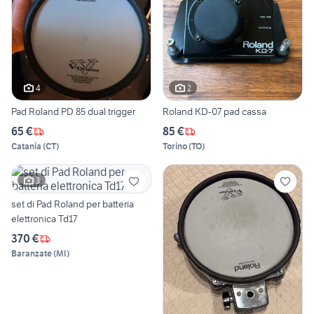
4
2
Pad Roland PD 85 dual trigger
Roland KD-07 pad cassa
65 €
85 €
Catania
(
CT
)
Torino
(
TO
)
3
set di Pad Roland per batteria
elettronica Td17
370 €
Baranzate
(
MI
)