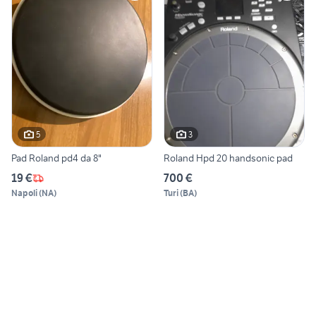
5
3
Pad Roland pd4 da 8"
Roland Hpd 20 handsonic pad
19 €
700 €
Napoli
(
NA
)
Turi
(
BA
)