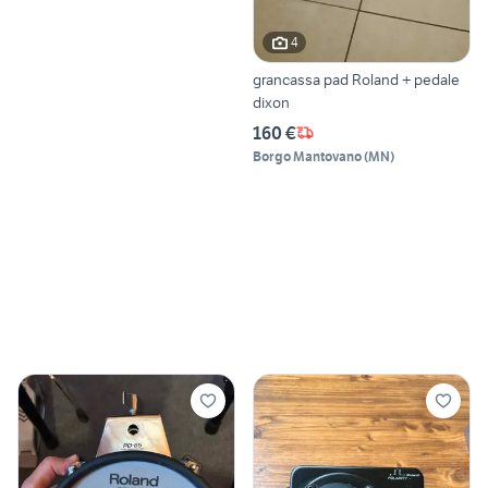
4
grancassa pad Roland + pedale
dixon
160 €
Borgo Mantovano
(
MN
)