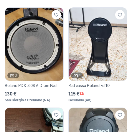
3
4
Roland PDX-8 08 V-Drum Pad
Pad cassa Roland kd 10
130 €
115 €
San Giorgio a Cremano
(
NA
)
Gesualdo
(
AV
)