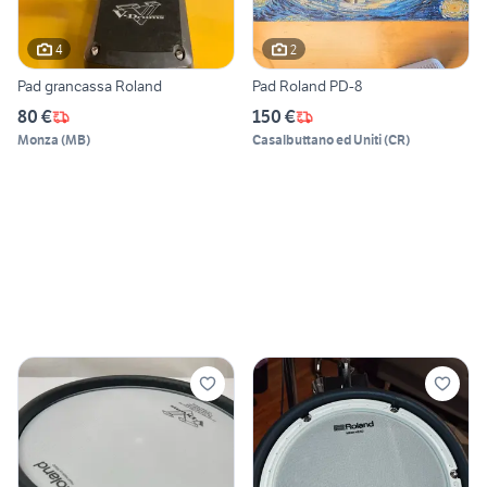
4
2
Pad grancassa Roland
Pad Roland PD-8
80 €
150 €
Monza
(
MB
)
Casalbuttano ed Uniti
(
CR
)