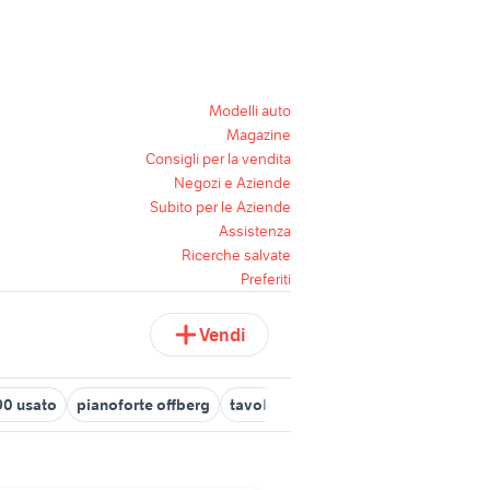
Modelli auto
Magazine
Consigli per la vendita
Negozi e Aziende
Subito per le Aziende
Assistenza
Ricerche salvate
Preferiti
Vendi
90 usato
pianoforte offberg
tavolo rotondo allungabile usato