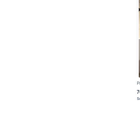
P
7
Sc