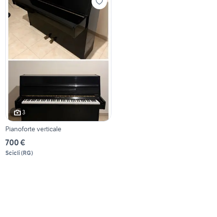
3
Pianoforte verticale
700 €
Scicli
(
RG
)