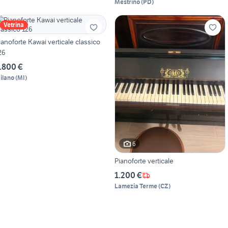
Mestrino
(
PD
)
Vetrina
ianoforte Kawai verticale classico
26
.800 €
ilano
(
MI
)
6
Pianoforte verticale
1.200 €
Lamezia Terme
(
CZ
)