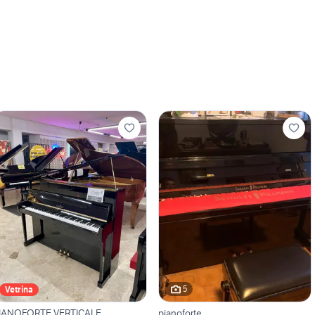
5
Vetrina
IANOFORTE VERTICALE
pianoforte