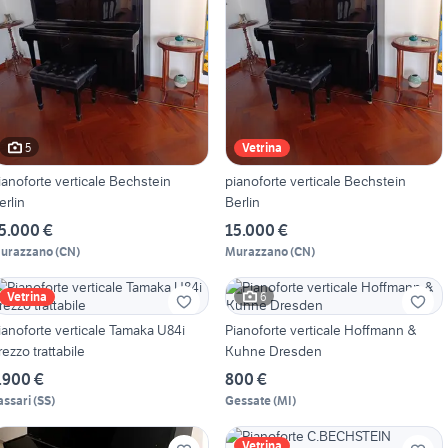
5
Vetrina
ianoforte verticale Bechstein
pianoforte verticale Bechstein
erlin
Berlin
5.000 €
15.000 €
urazzano
(
CN
)
Murazzano
(
CN
)
6
Vetrina
ianoforte verticale Tamaka U84i
Pianoforte verticale Hoffmann &
rezzo trattabile
Kuhne Dresden
.900 €
800 €
assari
(
SS
)
Gessate
(
MI
)
Vetrina