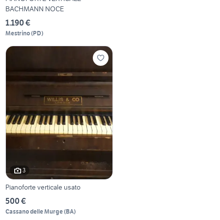
BACHMANN NOCE
1.190 €
Mestrino
(
PD
)
3
Pianoforte verticale usato
500 €
Cassano delle Murge
(
BA
)