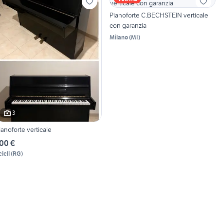
Pianoforte C.BECHSTEIN verticale
con garanzia
Milano
(
MI
)
3
ianoforte verticale
00 €
icli
(
RG
)