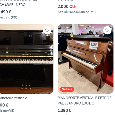
CHIMMEL NERO
2.000 €
.490 €
San Giuliano Milanese
(
MI
)
estrino
(
PD
)
Vetrina
ianoforte verticale
PIANOFORTE VERTICALE PETROF
PALISSANDRO LUCIDO
00 €
1.390 €
irano
(
VE
)