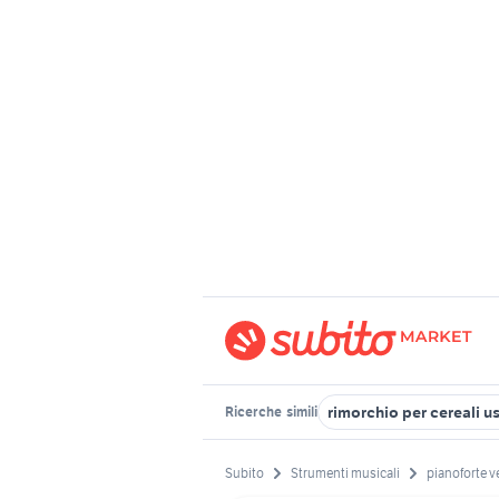
rimorchio per cereali u
Ricerche
simili
Subito
Strumenti musicali
pianoforte v