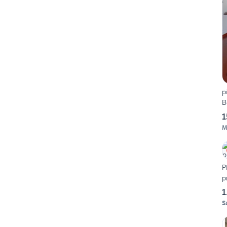
p
B
1
M
P
p
1
S