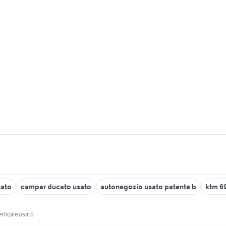
sato
camper ducato usato
autonegozio usato patente b
ktm 6
erticale usato