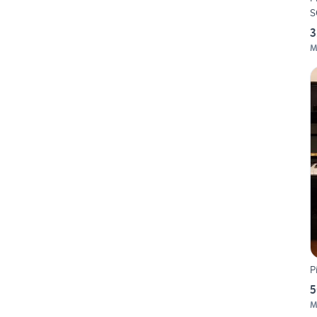
S
3
M
P
5
M