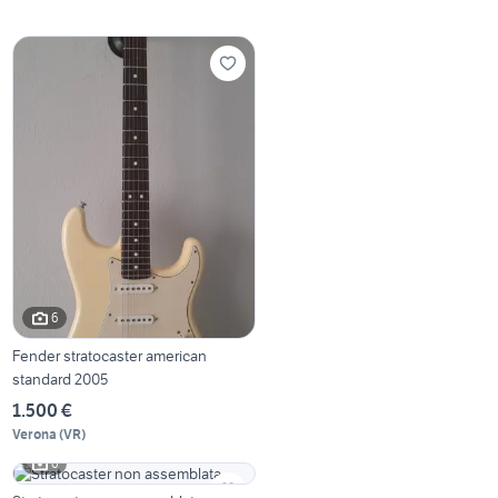
6
Fender stratocaster american
standard 2005
1.500 €
Verona
(
VR
)
6