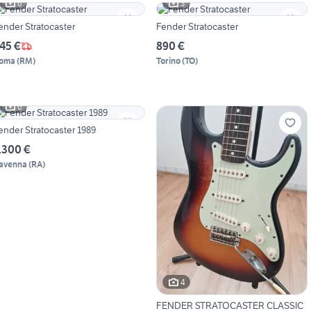
6
3
ender Stratocaster
Fender Stratocaster
45 €
890 €
oma
(
RM
)
Torino
(
TO
)
6
ender Stratocaster 1989
.300 €
avenna
(
RA
)
4
FENDER STRATOCASTER CLASSIC