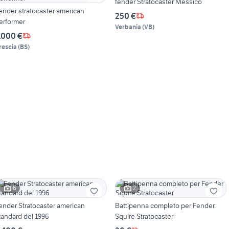
fender Stratocaster Messico
ender stratocaster american
250 €
erformer
Verbania
(
VB
)
.000 €
rescia
(
BS
)
6
2
ender Stratocaster american
Battipenna completo per Fender
standard del 1996
Squire Stratocaster