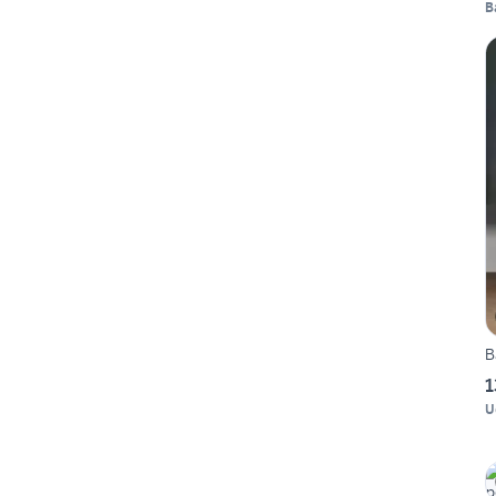
B
B
1
U