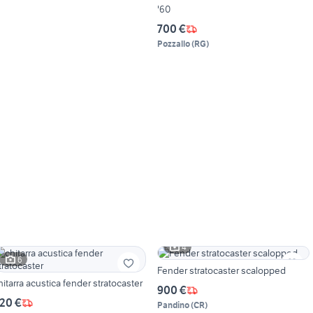
'60
700 €
Pozzallo
(
RG
)
4
6
Fender stratocaster scalopped
chitarra acustica fender stratocaster
900 €
20 €
Pandino
(
CR
)