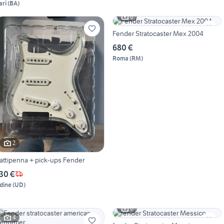
ari
(
BA
)
6
Fender Stratocaster Mex 2004
680 €
Roma
(
RM
)
2
attipenna + pick-ups Fender
30 €
dine
(
UD
)
6
4