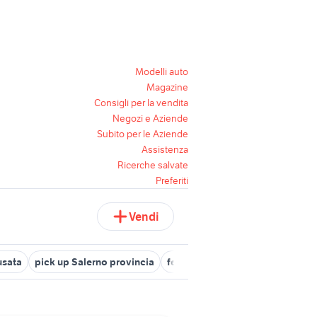
Modelli auto
Magazine
Consigli per la vendita
Negozi e Aziende
Subito per le Aziende
Assistenza
Ricerche salvate
Preferiti
Vendi
usata
pick up Salerno provincia
fender champ
pick up 4x4 usa