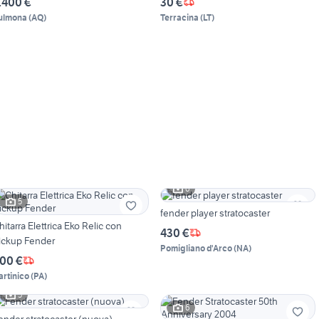
.400 €
30 €
ulmona
(
AQ
)
Terracina
(
LT
)
6
5
fender player stratocaster
hitarra Elettrica Eko Relic con
430 €
ickup Fender
Pomigliano d'Arco
(
NA
)
00 €
artinico
(
PA
)
5
6
ender stratocaster (nuova)