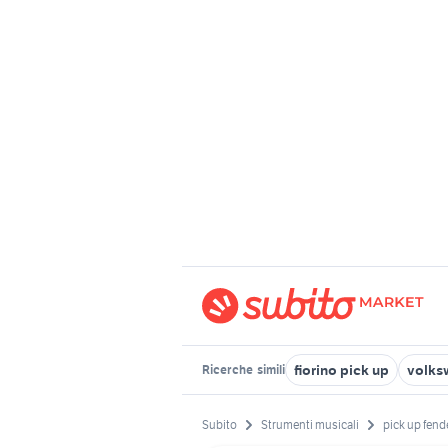
fiorino pick up
volks
Ricerche
simili
Subito
Strumenti musicali
pick up fend