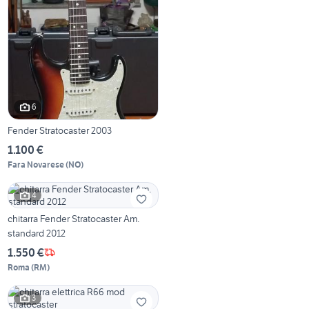
6
Fender Stratocaster 2003
1.100 €
Fara Novarese
(
NO
)
4
chitarra Fender Stratocaster Am.
standard 2012
1.550 €
Roma
(
RM
)
3