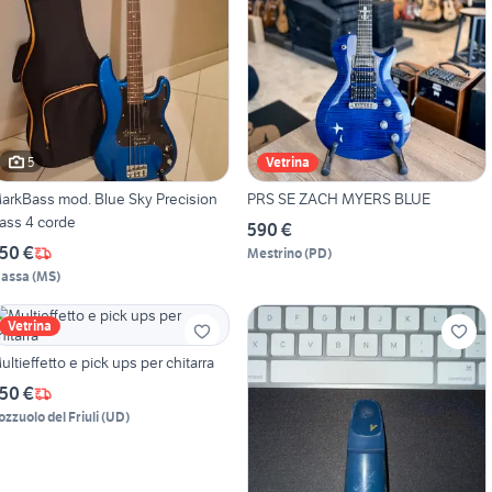
5
Vetrina
arkBass mod. Blue Sky Precision
PRS SE ZACH MYERS BLUE
ass 4 corde
590 €
50 €
Mestrino
(
PD
)
assa
(
MS
)
Vetrina
ultieffetto e pick ups per chitarra
50 €
ozzuolo del Friuli
(
UD
)