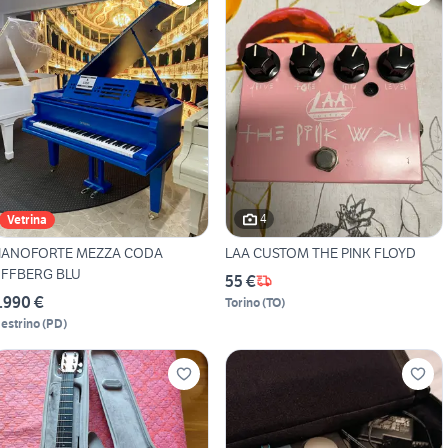
4
Vetrina
IANOFORTE MEZZA CODA
LAA CUSTOM THE PINK FLOYD
FFBERG BLU
55 €
.990 €
Torino
(
TO
)
estrino
(
PD
)