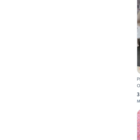
P
O
3
M