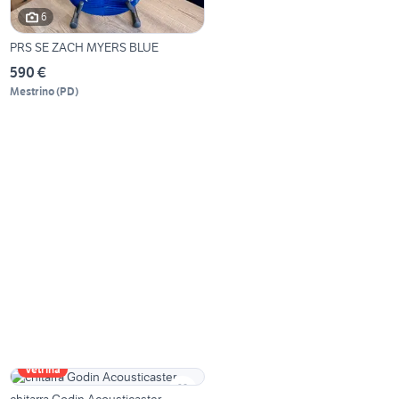
6
PRS SE ZACH MYERS BLUE
590 €
Mestrino
(
PD
)
Vetrina
chitarra Godin Acousticaster