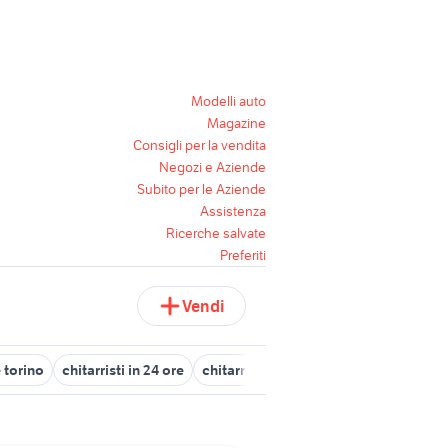
Modelli auto
Magazine
Consigli per la vendita
Negozi e Aziende
Subito per le Aziende
Assistenza
Ricerche salvate
Preferiti
Vendi
 torino
chitarristi in 24 ore
chitarra blues
red blue green
blu