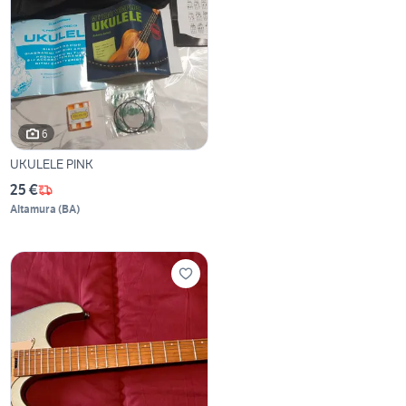
6
UKULELE PINK
25 €
Altamura
(
BA
)