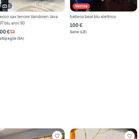
3
Vetrina
ecco sax tenore Vandoren Java
batteria beat blu elettrico
97 blu anni 90
100 €
00 €
Salve
(
LE
)
attipaglia
(
SA
)