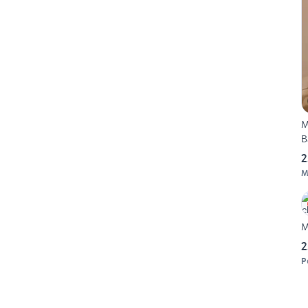
M
B
2
M
M
2
P