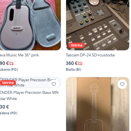
Vetrina
ava Music Me 36" pink
Tascam DP-24 SD+custodia
90 €
360 €
ubano
(
PD
)
Biella
(
BI
)
Vetrina
ENDER Player Precision Bass MN
olar White
30 €
adova
(
PD
)