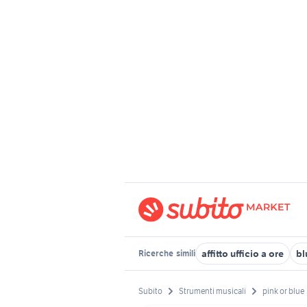
affitto ufficio a ore
bl
Ricerche
simili
Subito
Strumenti musicali
pink or blue