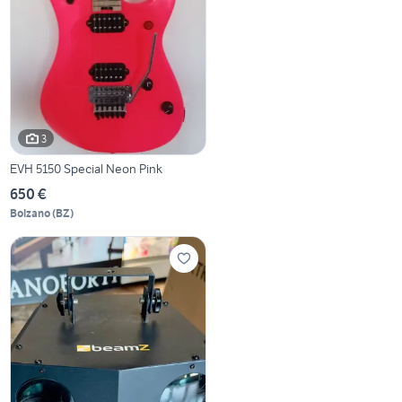
3
EVH 5150 Special Neon Pink
650 €
Bolzano
(
BZ
)