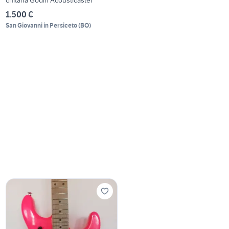
1.500 €
San Giovanni in Persiceto
(
BO
)