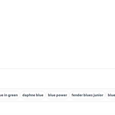
ue in green
daphne blue
blue power
fender blues junior
blue