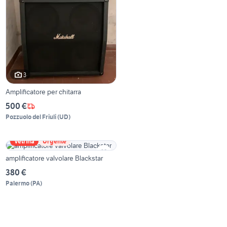
3
Amplificatore per chitarra
500 €
Pozzuolo del Friuli
(
UD
)
Vetrina
Urgente
amplificatore valvolare Blackstar
380 €
Palermo
(
PA
)