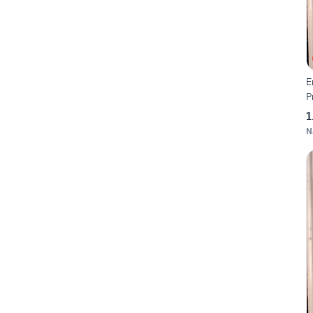
E
P
1
N