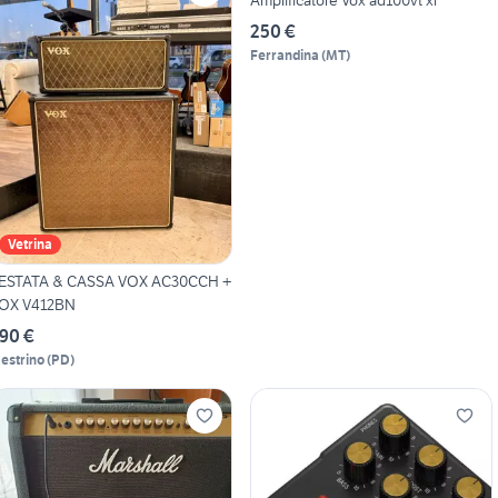
250 €
Ferrandina
(
MT
)
Vetrina
ESTATA & CASSA VOX AC30CCH +
OX V412BN
90 €
estrino
(
PD
)