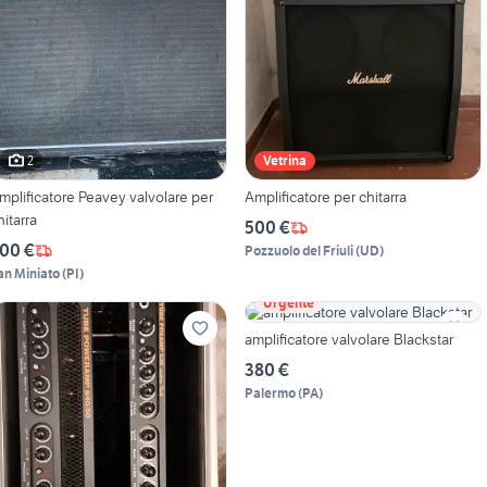
2
Vetrina
mplificatore Peavey valvolare per
Amplificatore per chitarra
hitarra
500 €
00 €
Pozzuolo del Friuli
(
UD
)
an Miniato
(
PI
)
Urgente
amplificatore valvolare Blackstar
380 €
Palermo
(
PA
)