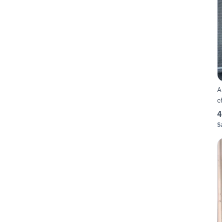
A
c
4
S