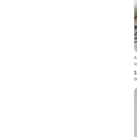
A
V
1
O