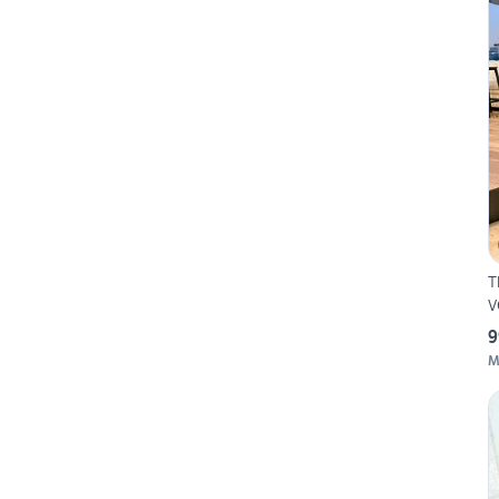
T
V
9
M