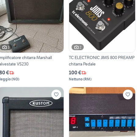
3
2
mplificatore chitarra Marshall
TC ELECTRONIC JIMS 800 PREAMP
alvestate VS230
chitarra Pedale
80 €
100 €
leggio
(
NO
)
Nettuno
(
RM
)