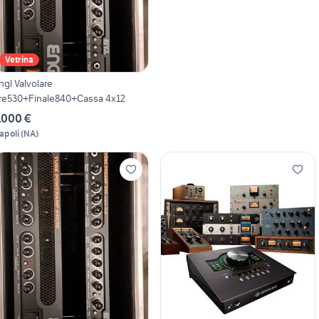
Vetrina
ngl Valvolare
re530+Finale840+Cassa 4x12
.000 €
apoli
(
NA
)