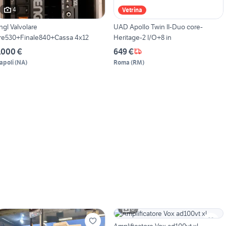
4
Vetrina
ngl Valvolare
UAD Apollo Twin II-Duo core-
re530+Finale840+Cassa 4x12
Heritage-2 I/O+8 in
.000 €
649 €
apoli
(
NA
)
Roma
(
RM
)
6
Amplificatore Vox ad100vt xl