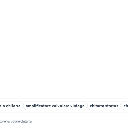
alo chitarra
amplificatore valvolare vintage
chitarra stratos
ch
tore valvolare chitarra