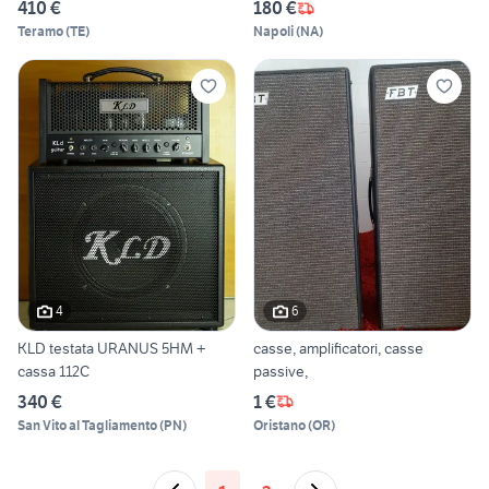
410 €
180 €
Teramo
(
TE
)
Napoli
(
NA
)
4
6
KLD testata URANUS 5HM +
casse, amplificatori, casse
cassa 112C
passive,
340 €
1 €
San Vito al Tagliamento
(
PN
)
Oristano
(
OR
)