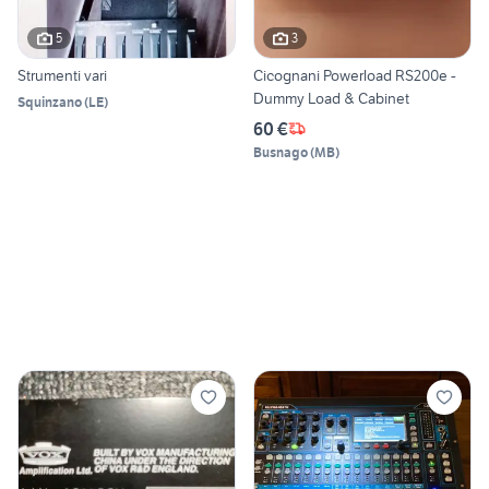
5
3
Strumenti vari
Cicognani Powerload RS200e -
Dummy Load & Cabinet
Squinzano
(
LE
)
60 €
Busnago
(
MB
)