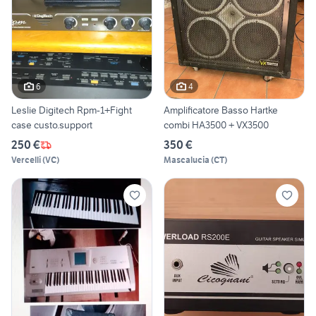
6
4
Leslie Digitech Rpm-1+Fight
Amplificatore Basso Hartke
case custo.support
combi HA3500 + VX3500
250 €
350 €
Vercelli
(
VC
)
Mascalucia
(
CT
)