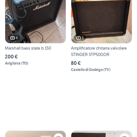
4
6
Marshall bass state b 150
Amplificatore chitarra valvolare
STINGER STP50GOR
200 €
80 €
Avigliana
(
TO
)
Castello di Godego
(
TV
)