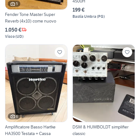
4500H
5
199 €
Fender Tone Master Super
Bastia Umbra
(
PG
)
Reverb (4x10) come nuovo
1.050 €
Visco
(
UD
)
6
Amplificatore Basso Hartke
DSM & HUMBOLDT simplifier
HA3500 Testata + Cassa
classic