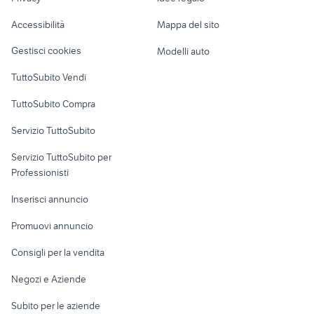
Garage e box
guardala
pearl eliminator
Caravan e Camper
Accessibilità
Mappa del sito
Loft, mansarde e
Veicoli commerciali
altro
Gestisci cookies
Modelli auto
Case vacanza
TuttoSubito Vendi
Uffici e Locali
TuttoSubito Compra
commerciali
Servizio TuttoSubito
elettronica
per la casa e la
sports e hobby
Servizio TuttoSubito per
persona
Informatica
Animali
Professionisti
Arredamento e
Console e
Accessori per
Casalinghi
Inserisci annuncio
Videogiochi
animali
Elettrodomestici
Promuovi annuncio
Audio/Video
Musica e Film
Giardino e Fai da te
Consigli per la vendita
Fotografia
Libri e Riviste
Abbigliamento e
Negozi e Aziende
Telefonia
Strumenti Musicali
Accessori
Subito per le aziende
Sports