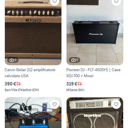
6
6
Carvin Belair 212 amplificatore
Pioneer DJ - FLT-450SYS | Case
valvolare USA
XDJ 700 + Mixer
390 €
319 €
San Vito Chietino
(
CH
)
Milano
(
MI
)