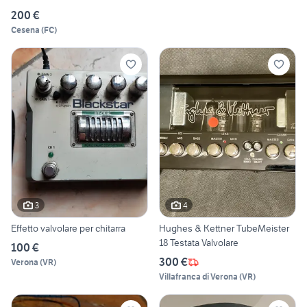
200 €
Cesena
(
FC
)
3
4
Effetto valvolare per chitarra
Hughes & Kettner TubeMeister
18 Testata Valvolare
100 €
300 €
Verona
(
VR
)
Villafranca di Verona
(
VR
)