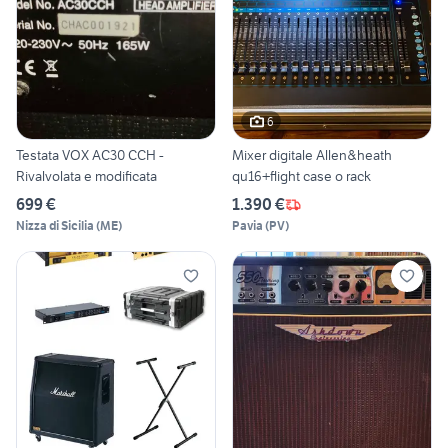
6
Testata VOX AC30 CCH -
Mixer digitale Allen&heath
Rivalvolata e modificata
qu16+flight case o rack
699 €
1.390 €
Nizza di Sicilia
(
ME
)
Pavia
(
PV
)