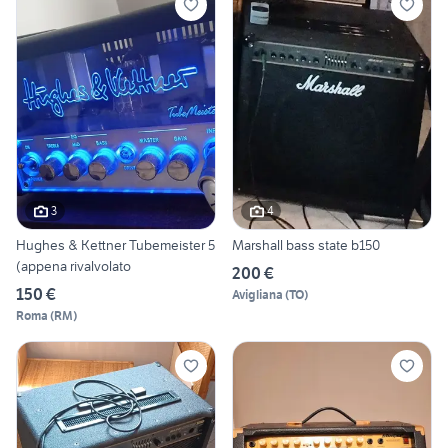
3
4
Hughes & Kettner Tubemeister 5
Marshall bass state b150
(appena rivalvolato
200 €
150 €
Avigliana
(
TO
)
Roma
(
RM
)