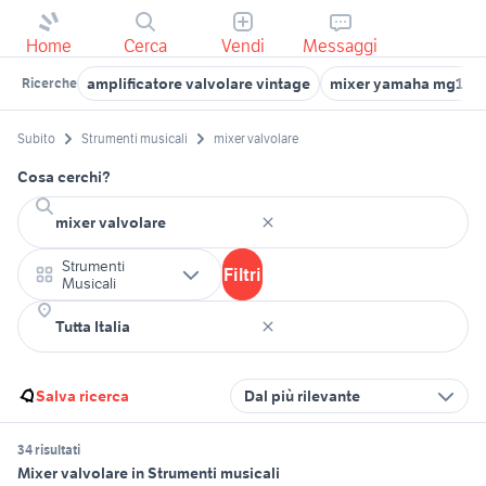
Home
Cerca
Vendi
Messaggi
amplificatore valvolare vintage
mixer yamaha mg16x
Ricerche
Subito
Strumenti musicali
mixer valvolare
Cosa cerchi?
Strumenti
Filtri
Musicali
Salva ricerca
Dal più rilevante
34 risultati
Mixer valvolare in Strumenti musicali