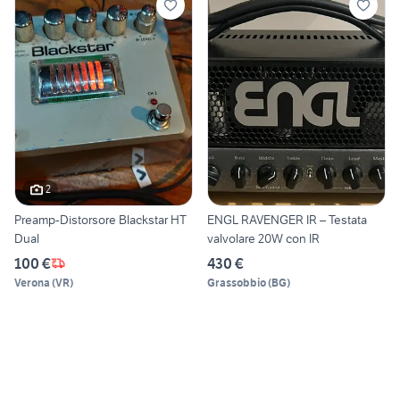
2
Preamp-Distorsore Blackstar HT
ENGL RAVENGER IR – Testata
Dual
valvolare 20W con IR
100 €
430 €
Verona
(
VR
)
Grassobbio
(
BG
)