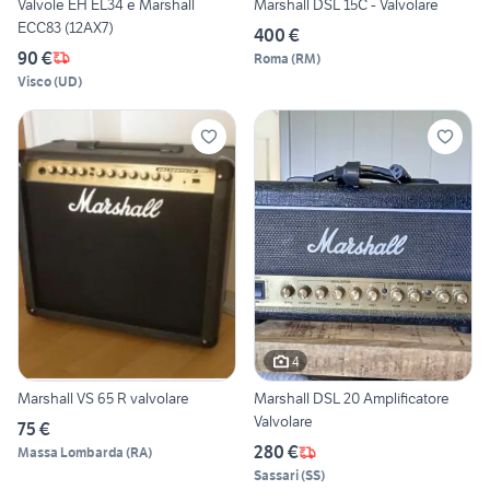
Valvole EH EL34 e Marshall
Marshall DSL 15C - Valvolare
ECC83 (12AX7)
400 €
90 €
Roma
(
RM
)
Visco
(
UD
)
4
Marshall VS 65 R valvolare
Marshall DSL 20 Amplificatore
Valvolare
75 €
280 €
Massa Lombarda
(
RA
)
Sassari
(
SS
)