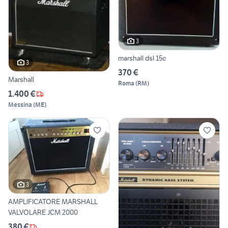
3
marshall dsl 15c
3
370 €
Marshall
Roma
(
RM
)
1.400 €
Messina
(
ME
)
3
AMPLIFICATORE MARSHALL
VALVOLARE JCM 2000
380 €