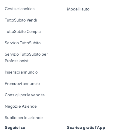
Veicoli commerciali
altro
Gestisci cookies
Modelli auto
Case vacanza
TuttoSubito Vendi
Uffici e Locali
TuttoSubito Compra
commerciali
Servizio TuttoSubito
elettronica
per la casa e la
sports e hobby
Servizio TuttoSubito per
persona
Informatica
Animali
Professionisti
Arredamento e
Console e
Accessori per
Casalinghi
Inserisci annuncio
Videogiochi
animali
Elettrodomestici
Promuovi annuncio
Audio/Video
Musica e Film
Giardino e Fai da te
Consigli per la vendita
Fotografia
Libri e Riviste
Abbigliamento e
Negozi e Aziende
Telefonia
Strumenti Musicali
Accessori
Subito per le aziende
Sports
Tutto per i bambini
Seguici su
Scarica gratis l'App
Biciclette