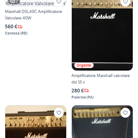
2
Marshall DSL40C Amplificatore
Valvolare 40W
560 €
Canossa
(
RE
)
Urgente
Amplificatore Marshall valvolare
dsl 15 c
280 €
Palermo
(
PA
)