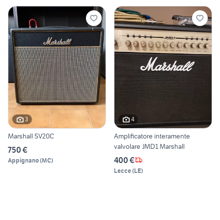
3
4
Marshall SV20C
Amplificatore interamente
valvolare JMD1 Marshall
750 €
400 €
Appignano
(
MC
)
Lecce
(
LE
)