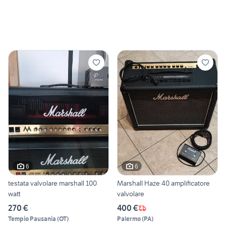
6
6
testata valvolare marshall 100
Marshall Haze 40 amplificatore
watt
valvolare
270 €
400 €
Tempio Pausania
(
OT
)
Palermo
(
PA
)