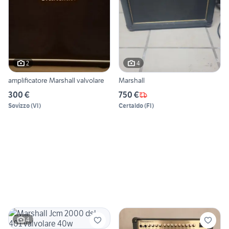
2
4
amplificatore Marshall valvolare
Marshall
300 €
750 €
Sovizzo
(
VI
)
Certaldo
(
FI
)
4