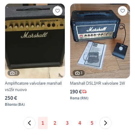
2
3
Amplificatore valvolare marshall
Marshall DSL1HR valvolare 1W
vs15r nuovo
190 €
250 €
Roma
(
RM
)
Bitonto
(
BA
)
1
2
3
4
5