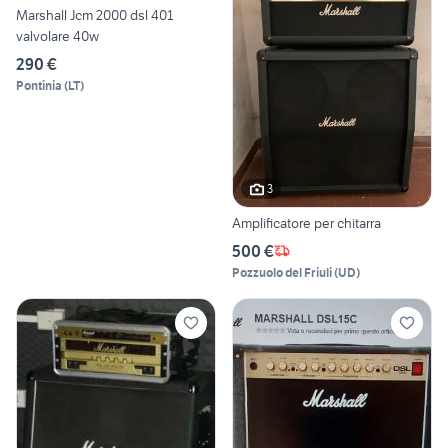
Marshall Jcm 2000 dsl 401
valvolare 40w
290 €
Pontinia
(
LT
)
3
Amplificatore per chitarra
500 €
Pozzuolo del Friuli
(
UD
)