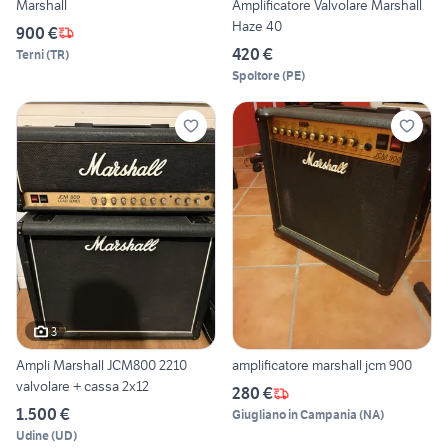
Marshall
Amplificatore Valvolare Marshall
Haze 40
900 €
420 €
Terni
(
TR
)
Spoltore
(
PE
)
3
Ampli Marshall JCM800 2210
amplificatore marshall jcm 900
valvolare + cassa 2x12
280 €
1.500 €
Giugliano in Campania
(
NA
)
Udine
(
UD
)