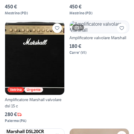
450 €
450 €
Mestrino
(
PD
)
Mestrino
(
PD
)
5
Amplificatore valvolare Marshall
180 €
Carre'
(
VI
)
Vetrina
Urgente
Amplificatore Marshall valvolare
dsl 15 c
280 €
Palermo
(
PA
)