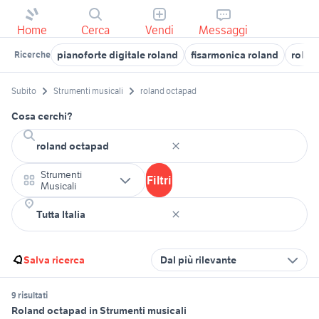
Home
Cerca
Vendi
Messaggi
pianoforte digitale roland
fisarmonica roland
rolan
Ricerche
Subito
Strumenti musicali
roland octapad
Cosa cerchi?
Strumenti
Filtri
Musicali
Salva ricerca
Dal più rilevante
9 risultati
Roland octapad in Strumenti musicali