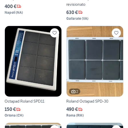
revisionato
400 €
630 €
Napoli
(
NA
)
Gallarate
(
VA
)
2
Octapad Roland SPD11
Roland Octapad SPD-30
150 €
490 €
Ortona
(
CH
)
Roma
(
RM
)