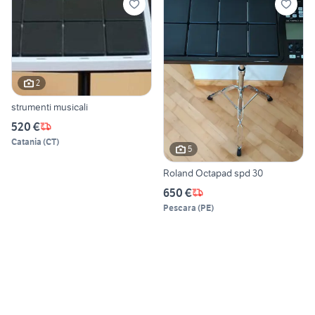
2
strumenti musicali
520 €
Catania
(
CT
)
5
Roland Octapad spd 30
650 €
Pescara
(
PE
)