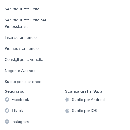
Servizio TuttoSubito
elettronica
per la casa e la
sports e hobby
Servizio TuttoSubito per
persona
Informatica
Animali
Professionisti
Arredamento e
Console e
Accessori per
Casalinghi
Inserisci annuncio
Videogiochi
animali
Elettrodomestici
Promuovi annuncio
Audio/Video
Musica e Film
Giardino e Fai da te
Consigli per la vendita
Fotografia
Libri e Riviste
Abbigliamento e
Negozi e Aziende
Telefonia
Strumenti Musicali
Accessori
Subito per le aziende
Sports
Tutto per i bambini
Seguici su
Scarica gratis l'App
Biciclette
Facebook
Subito per Android
Collezionismo
TikTok
Subito per iOS
Instagram