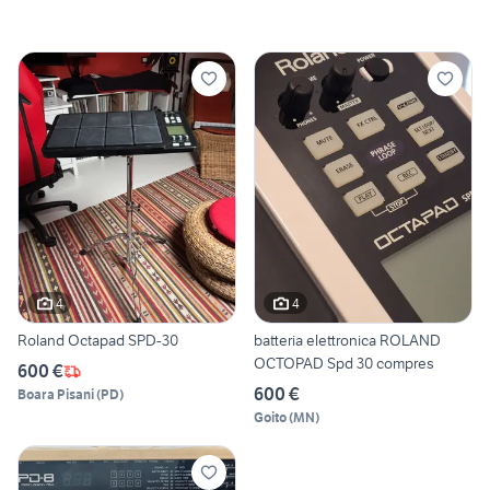
4
4
Roland Octapad SPD-30
batteria elettronica ROLAND
OCTOPAD Spd 30 compres
600 €
600 €
Boara Pisani
(
PD
)
Goito
(
MN
)