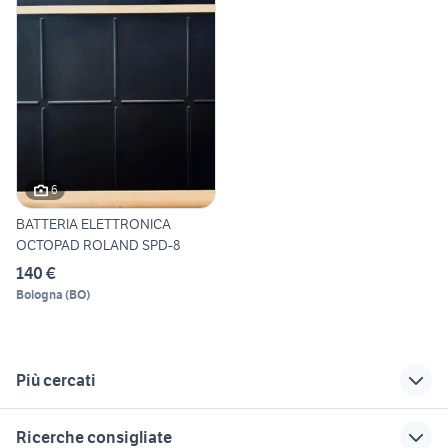
6
BATTERIA ELETTRONICA
OCTOPAD ROLAND SPD-8
140 €
Bologna
(
BO
)
Più cercati
Correlati
Richerche simili
Suggerimenti
Ricerche consigliate