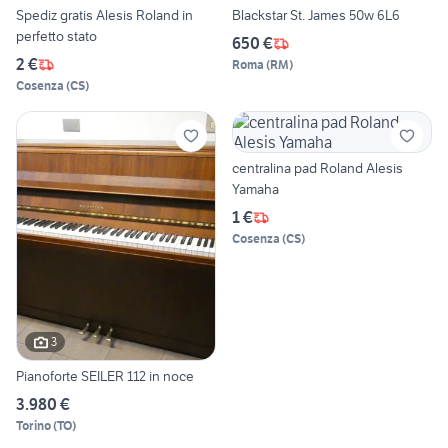
Spediz gratis Alesis Roland in
Blackstar St. James 50w 6L6
perfetto stato
650 €
2 €
Roma
(
RM
)
Cosenza
(
CS
)
centralina pad Roland Alesis
Yamaha
1 €
Cosenza
(
CS
)
3
Pianoforte SEILER 112 in noce
3.980 €
Torino
(
TO
)