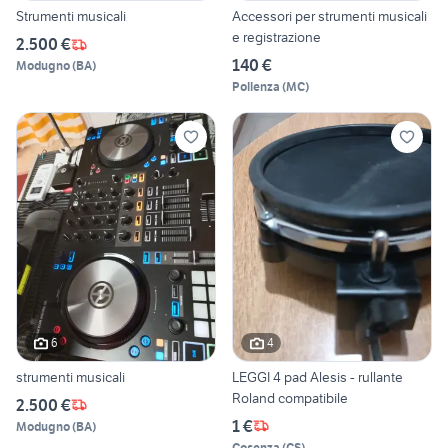
Strumenti musicali
Accessori per strumenti musicali
e registrazione
2.500 €
140 €
Modugno
(
BA
)
Pollenza
(
MC
)
6
4
strumenti musicali
LEGGI 4 pad Alesis - rullante
Roland compatibile
2.500 €
1 €
Modugno
(
BA
)
Cosenza
(
CS
)