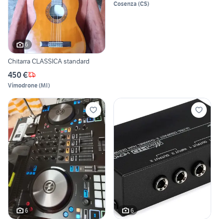
Cosenza
(
CS
)
6
Chitarra CLASSICA standard
450 €
Vimodrone
(
MI
)
6
6