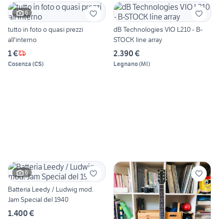
6
tutto in foto o quasi prezzi
dB Technologies VIO L210 - B-
all'interno
STOCK line array
1 €
2.390 €
Cosenza
(
CS
)
Legnano
(
MI
)
6
Batteria Leedy / Ludwig mod.
Jam Special del 1940
1.400 €