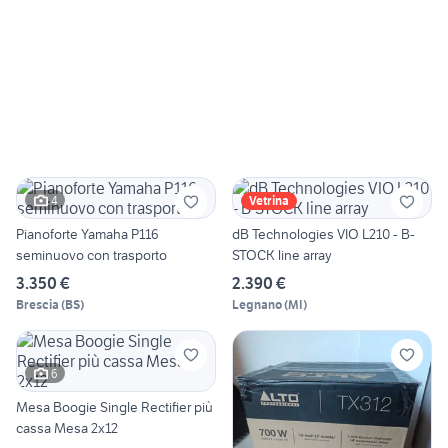
4
Vetrina
Pianoforte Yamaha P116
dB Technologies VIO L210 - B-
seminuovo con trasporto
STOCK line array
3.350 €
2.390 €
Brescia
(
BS
)
Legnano
(
MI
)
6
Mesa Boogie Single Rectifier più
cassa Mesa 2x12