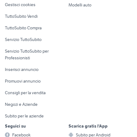
altro
Gestisci cookies
Modelli auto
Case vacanza
TuttoSubito Vendi
Uffici e Locali
TuttoSubito Compra
commerciali
Servizio TuttoSubito
elettronica
per la casa e la
sports e hobby
Servizio TuttoSubito per
persona
Informatica
Animali
Professionisti
Arredamento e
Console e
Accessori per
Casalinghi
Inserisci annuncio
Videogiochi
animali
Elettrodomestici
Promuovi annuncio
Audio/Video
Musica e Film
Giardino e Fai da te
Consigli per la vendita
Fotografia
Libri e Riviste
Abbigliamento e
Negozi e Aziende
Telefonia
Strumenti Musicali
Accessori
Subito per le aziende
Sports
Tutto per i bambini
Seguici su
Scarica gratis l'App
Biciclette
Facebook
Subito per Android