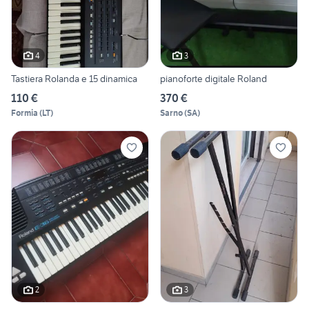
4
3
Tastiera Rolanda e 15 dinamica
pianoforte digitale Roland
110 €
370 €
Formia
(
LT
)
Sarno
(
SA
)
2
3