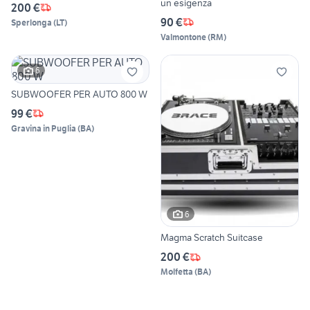
un esigenza
200 €
90 €
Sperlonga
(
LT
)
Valmontone
(
RM
)
6
SUBWOOFER PER AUTO 800 W
99 €
Gravina in Puglia
(
BA
)
6
Magma Scratch Suitcase
200 €
Molfetta
(
BA
)