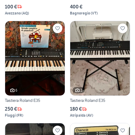
100 €
400 €
Avezzano
(
AQ
)
Bagnoregio
(
VT
)
6
2
Tastiera Roland E35
Tastiera Roland E35
250 €
180 €
Fiuggi
(
FR
)
Atripalda
(
AV
)