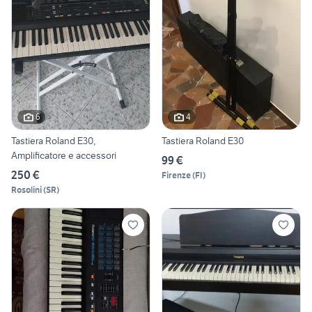
6
4
Tastiera Roland E30,
Tastiera Roland E30
Amplificatore e accessori
99 €
250 €
Firenze
(
FI
)
Rosolini
(
SR
)