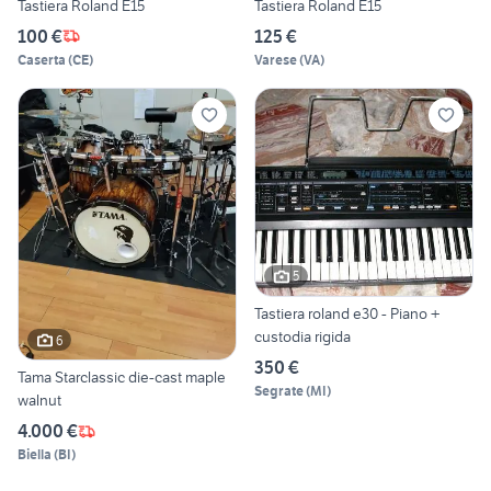
Tastiera Roland E15
Tastiera Roland E15
100 €
125 €
Caserta
(
CE
)
Varese
(
VA
)
5
Tastiera roland e30 - Piano +
custodia rigida
6
350 €
Tama Starclassic die-cast maple
Segrate
(
MI
)
walnut
4.000 €
Biella
(
BI
)