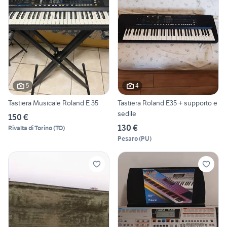
5
4
Tastiera Musicale Roland E 35
Tastiera Roland E35 + supporto e
sedile
150 €
130 €
Rivalta di Torino
(
TO
)
Pesaro
(
PU
)