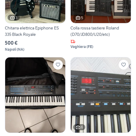
3
5
Chitarra elettrica Epiphone ES
Colla rossa tastiere Roland
335 Black Royale
(D70/JD800/U20/etc)
500 €
Voghiera
(
FE
)
Napoli
(
NA
)
6