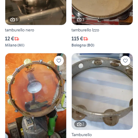
5
3
tamburello nero
tamburello Izzo
12 €
115 €
Milano
(
MI
)
Bologna
(
BO
)
2
Tamburello