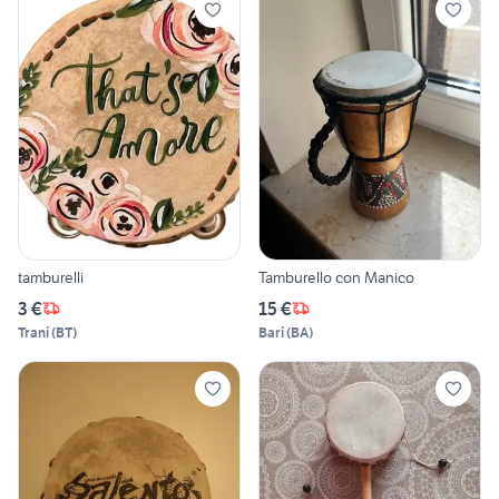
tamburelli
Tamburello con Manico
3 €
15 €
Trani
(
BT
)
Bari
(
BA
)