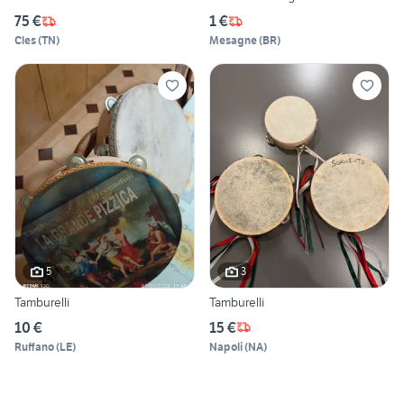
75 €
1 €
Cles
(
TN
)
Mesagne
(
BR
)
5
3
Tamburelli
Tamburelli
10 €
15 €
Ruffano
(
LE
)
Napoli
(
NA
)