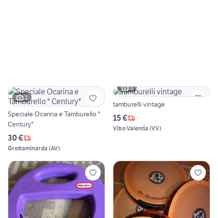
3
2
tamburelli vintage
Speciale Ocarina e Tamburello "
15 €
Century"
Vibo Valentia
(
VV
)
30 €
Grottaminarda
(
AV
)