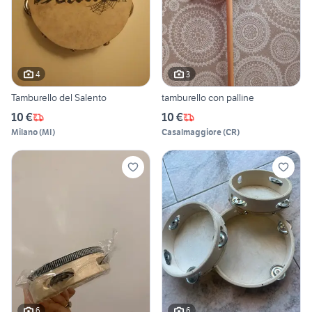
4
3
Tamburello del Salento
tamburello con palline
10 €
10 €
Milano
(
MI
)
Casalmaggiore
(
CR
)
6
6