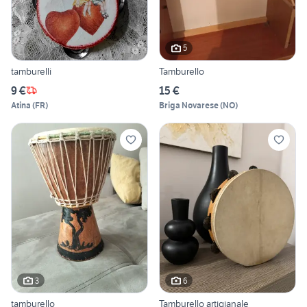
5
tamburelli
Tamburello
9 €
15 €
Atina
(
FR
)
Briga Novarese
(
NO
)
3
6
tamburello
Tamburello artigianale