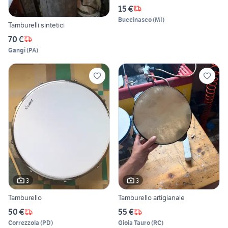
15 €
Buccinasco
(
MI
)
Tamburelli sintetici
70 €
Gangi
(
PA
)
3
3
Tamburello
Tamburello artigianale
50 €
55 €
Correzzola
(
PD
)
Gioia Tauro
(
RC
)