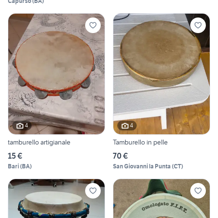
Capurso
(
BA
)
4
4
tamburello artigianale
Tamburello in pelle
15 €
70 €
Bari
(
BA
)
San Giovanni la Punta
(
CT
)