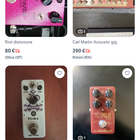
3
6
Riot distorsore
Carl Martin Acoustic gig
80 €
390 €
Olbia
(
OT
)
Rimini
(
RN
)
4