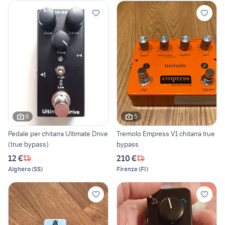
6
5
Pedale per chitarra Ultimate Drive
Tremolo Empress V1 chitarra true
(true bypass)
bypass
12 €
210 €
Alghero
(
SS
)
Firenze
(
FI
)