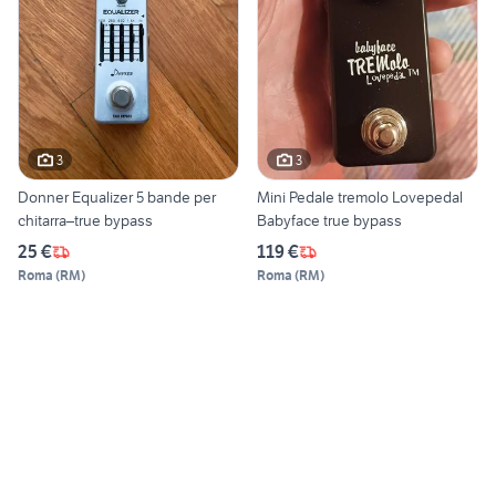
3
3
Donner Equalizer 5 bande per
Mini Pedale tremolo Lovepedal
chitarra–true bypass
Babyface true bypass
25 €
119 €
Roma
(
RM
)
Roma
(
RM
)