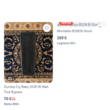
Vetrina
Montarbo B108 B-Stock
269 €
Legnano
(
MI
)
2
Dunlop Cry Baby GCB-95 Wah
True Bypass
70 €
Roma
(
RM
)