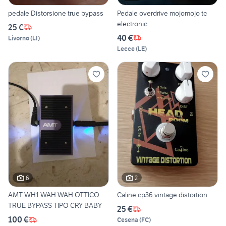
pedale Distorsione true bypass
Pedale overdrive mojomojo tc
electronic
25 €
40 €
Livorno
(
LI
)
Lecce
(
LE
)
6
2
AMT WH1 WAH WAH OTTICO
Caline cp36 vintage distortion
TRUE BYPASS TIPO CRY BABY
25 €
100 €
Cesena
(
FC
)