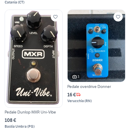
Catania
(
CT
)
3
Pedale overdrive Donner
16 €
Verucchio
(
RN
)
Pedale Dunlop MXR Uni-Vibe
108 €
Bastia Umbra
(
PG
)