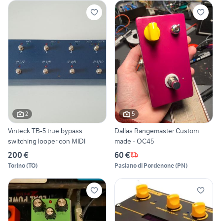
2
5
Vinteck TB-5 true bypass
Dallas Rangemaster Custom
switching looper con MIDI
made - OC45
200 €
60 €
Torino
(
TO
)
Pasiano di Pordenone
(
PN
)