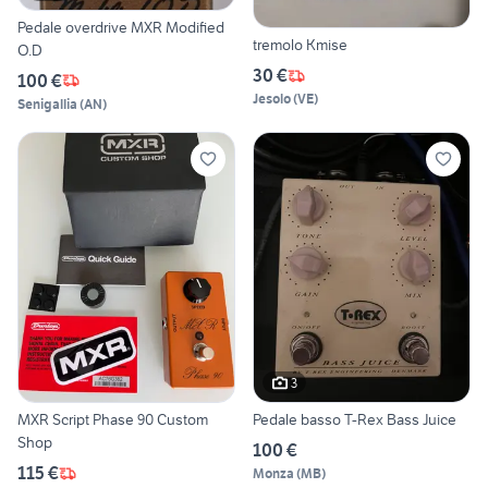
Pedale overdrive MXR Modified
tremolo Kmise
O.D
30 €
100 €
Jesolo
(
VE
)
Senigallia
(
AN
)
3
MXR Script Phase 90 Custom
Pedale basso T-Rex Bass Juice
Shop
100 €
115 €
Monza
(
MB
)