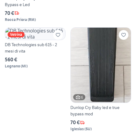
Bypass e Led
70 €
Rocca Priora
(
RM
)
Vetrina
DB Technologies sub 615 - 2
mesi di vita
560 €
Legnano
(
MI
)
6
Dunlop Cry Baby led e true
bypass mod
70 €
Iglesias
(
SU
)