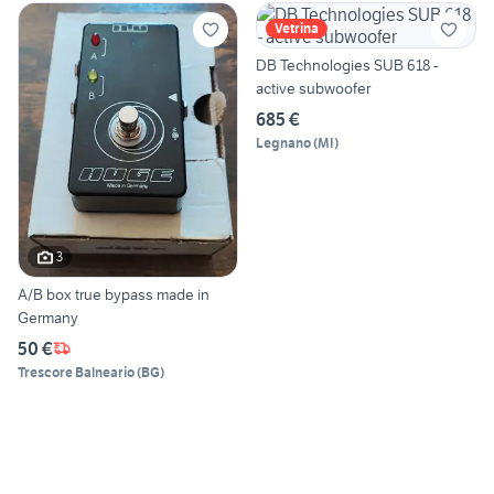
Vetrina
DB Technologies SUB 618 -
active subwoofer
685 €
Legnano
(
MI
)
3
A/B box true bypass made in
Germany
50 €
Trescore Balneario
(
BG
)