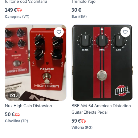
fulltone ocd V2 chitarra
Tremolo Yojo
149 €
30 €
Canepina
(
VT
)
Bari
(
BA
)
5
Nux High Gain Distorsion
BBE AM-64 American Distortion
Guitar Effects Pedal
50 €
59 €
Gibellina
(
TP
)
Vittoria
(
RG
)