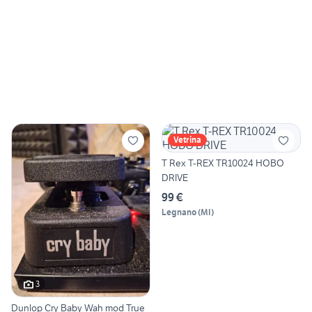
Vetrina
T Rex T-REX TR10024 HOBO
DRIVE
99 €
Legnano
(
MI
)
3
Dunlop Cry Baby Wah mod True