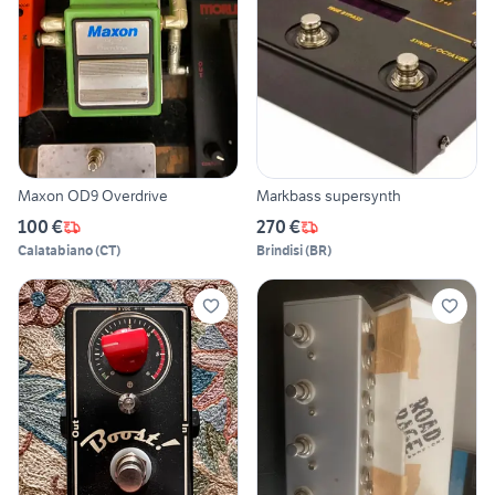
Maxon OD9 Overdrive
Markbass supersynth
100 €
270 €
Calatabiano
(
CT
)
Brindisi
(
BR
)