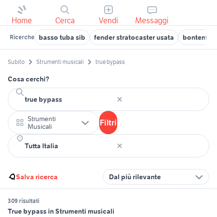
Home
Cerca
Vendi
Messaggi
basso tuba sib
fender stratocaster usata
bontempi 
Ricerche
Subito
Strumenti musicali
true bypass
Cosa cerchi?
Strumenti
Filtri
Musicali
Salva ricerca
Dal più rilevante
309 risultati
True bypass in Strumenti musicali