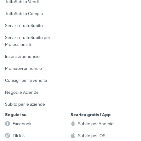
TuttoSubito Vendi
Uffici e Locali
TuttoSubito Compra
commerciali
Servizio TuttoSubito
elettronica
per la casa e la
sports e hobby
Servizio TuttoSubito per
persona
Informatica
Animali
Professionisti
Arredamento e
Console e
Accessori per
Casalinghi
Inserisci annuncio
Videogiochi
animali
Elettrodomestici
Promuovi annuncio
Audio/Video
Musica e Film
Giardino e Fai da te
Consigli per la vendita
Fotografia
Libri e Riviste
Abbigliamento e
Negozi e Aziende
Telefonia
Strumenti Musicali
Accessori
Subito per le aziende
Sports
Tutto per i bambini
Seguici su
Scarica gratis l'App
Biciclette
Facebook
Subito per Android
Collezionismo
TikTok
Subito per iOS