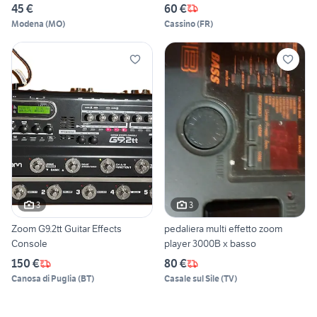
45 €
60 €
Modena
(
MO
)
Cassino
(
FR
)
3
3
Zoom G9.2tt Guitar Effects
pedaliera multi effetto zoom
Console
player 3000B x basso
150 €
80 €
Canosa di Puglia
(
BT
)
Casale sul Sile
(
TV
)