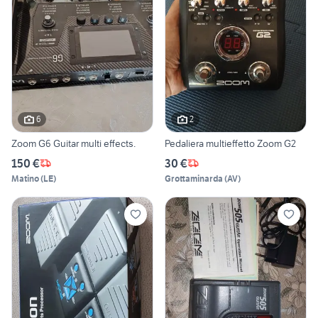
6
2
Zoom G6 Guitar multi effects.
Pedaliera multieffetto Zoom G2
150 €
30 €
Matino
(
LE
)
Grottaminarda
(
AV
)