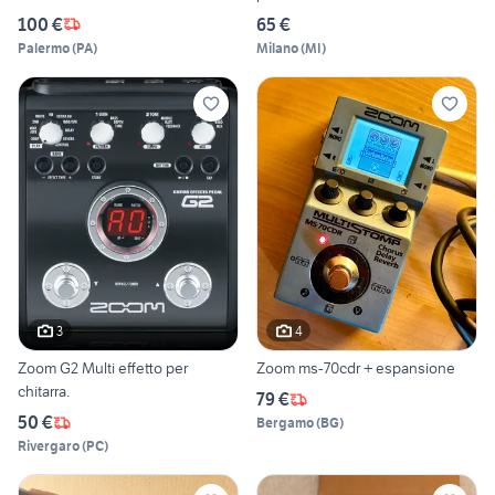
100 €
65 €
Palermo
(
PA
)
Milano
(
MI
)
3
4
Zoom G2 Multi effetto per
Zoom ms-70cdr + espansione
chitarra.
79 €
50 €
Bergamo
(
BG
)
Rivergaro
(
PC
)