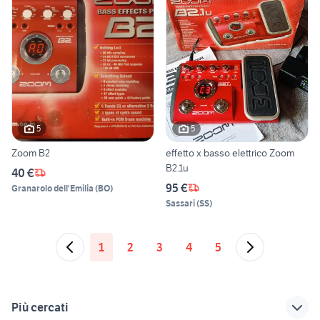
5
5
Zoom B2
effetto x basso elettrico Zoom
B2.1u
40 €
95 €
Granarolo dell'Emilia
(
BO
)
Sassari
(
SS
)
1
2
3
4
5
Più cercati