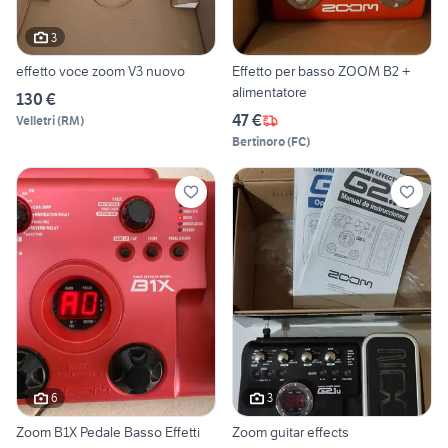
3
effetto voce zoom V3 nuovo
Effetto per basso ZOOM B2 +
alimentatore
130 €
47 €
Velletri
(
RM
)
Bertinoro
(
FC
)
6
3
Zoom B1X Pedale Basso Effetti
Zoom guitar effects