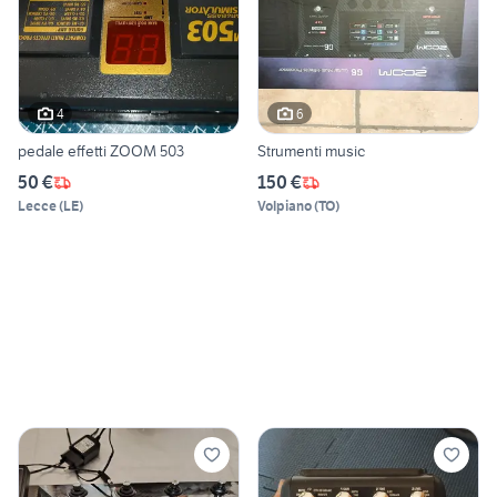
4
6
pedale effetti ZOOM 503
Strumenti music
50 €
150 €
Lecce
(
LE
)
Volpiano
(
TO
)