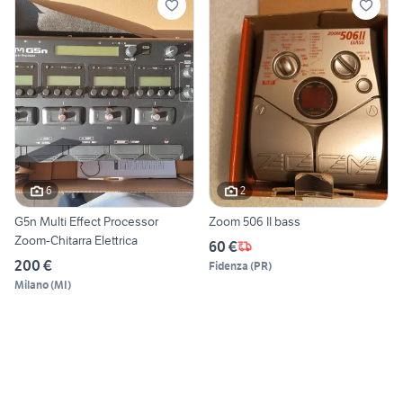
6
2
G5n Multi Effect Processor
Zoom 506 II bass
Zoom-Chitarra Elettrica
60 €
200 €
Fidenza
(
PR
)
Milano
(
MI
)