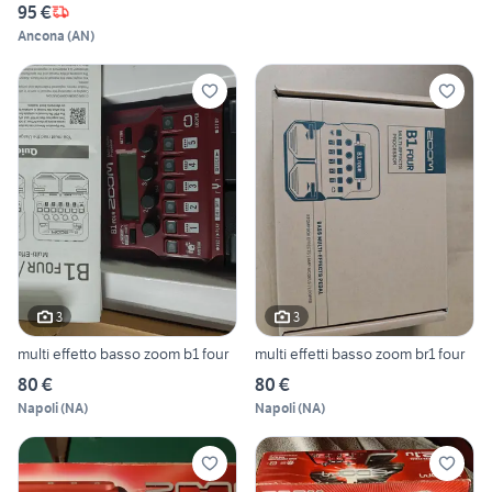
95 €
Ancona
(
AN
)
3
3
multi effetto basso zoom b1 four
multi effetti basso zoom br1 four
80 €
80 €
Napoli
(
NA
)
Napoli
(
NA
)