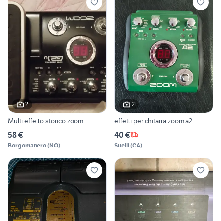
2
2
Multi effetto storico zoom
effetti per chitarra zoom a2
58 €
40 €
Borgomanero
(
NO
)
Suelli
(
CA
)