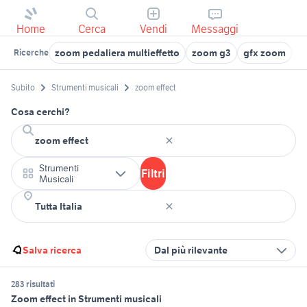
Home
Cerca
Vendi
Messaggi
zoom pedaliera multieffetto
zoom g3
gfx zoom
z
Ricerche
Subito
Strumenti musicali
zoom effect
Cosa cerchi?
Strumenti
Filtri
Musicali
Salva ricerca
Dal più rilevante
283 risultati
Zoom effect in Strumenti musicali