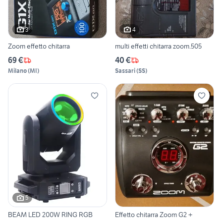
3
4
Zoom effetto chitarra
multi effetti chitarra zoom.505
69 €
40 €
Milano
(
MI
)
Sassari
(
SS
)
5
BEAM LED 200W RING RGB
Effetto chitarra Zoom G2 +