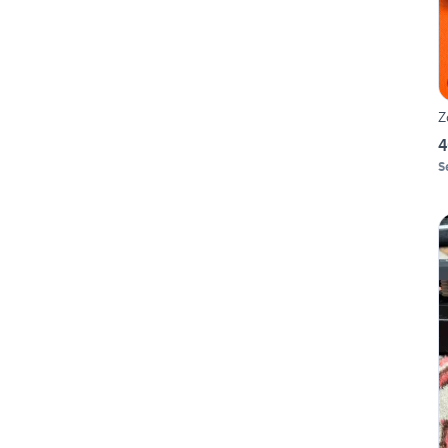
Z
4
S