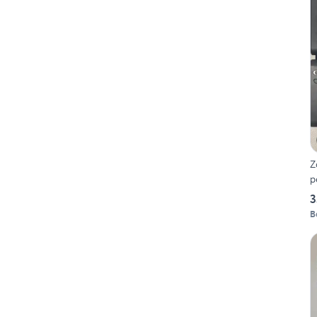
Z
p
3
B