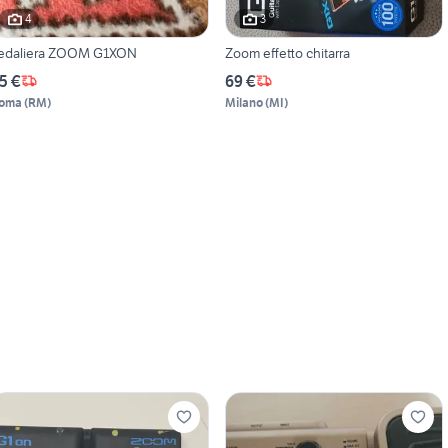
4
3
edaliera ZOOM G1XON
Zoom effetto chitarra
5 €
69 €
oma
(
RM
)
Milano
(
MI
)