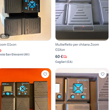
2
oom G1xon
Multieffetto per chitarra Zoom
G1Xon
esto San Giovanni
(
MI
)
60 €
Cagliari
(
CA
)