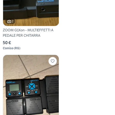
2
ZOOM G1Xon - MULTIEFFETTI A
PEDALE PER CHITARRA
50 €
Comiso
(
RG
)