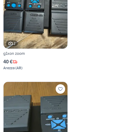
2
g1xon zoom
40 €
Arezzo
(
AR
)