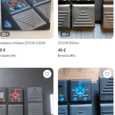
4
4
edaliera chitatra ZOOM G1ON
ZOOM B1Xon
0 €
40 €
rcisate
(
VA
)
Brescia
(
BS
)