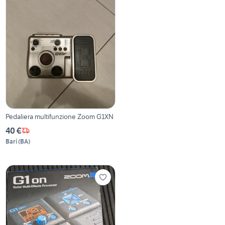
Pedaliera multifunzione Zoom G1XN
40 €
Bari
(
BA
)