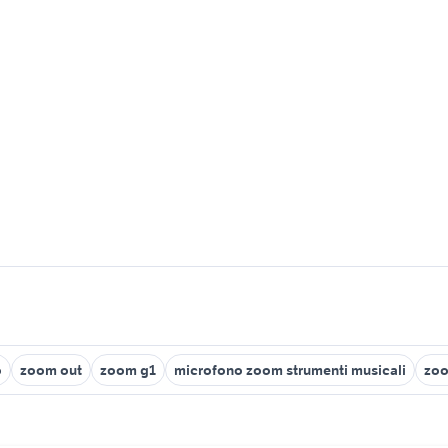
o
zoom out
zoom g1
microfono zoom strumenti musicali
zo