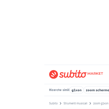
g1xon
zoom scherm
Ricerche
simili
Subito
Strumenti musicali
zoom g1xon