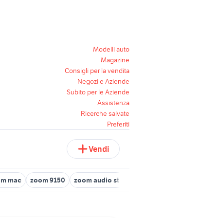
Modelli auto
Magazine
Consigli per la vendita
Negozi e Aziende
Subito per le Aziende
Assistenza
Ricerche salvate
Preferiti
Vendi
om mac
zoom 9150
zoom audio strumenti musicali
zoom 505