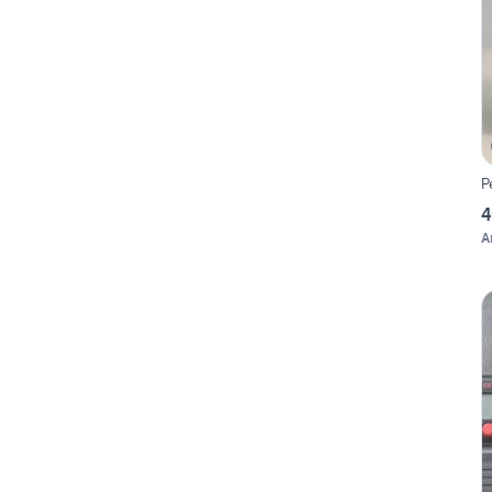
P
4
A