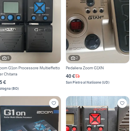
5
2
oom G1on Processore Multieffetto
Pedaliera Zoom G1XN
er Chitarra
40 €
5 €
San Pietro al Natisone
(
UD
)
ologna
(
BO
)