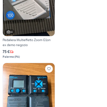
4
Pedaliera Multieffetto Zoom G1on
ex demo negozio
75 €
Palermo
(
PA
)