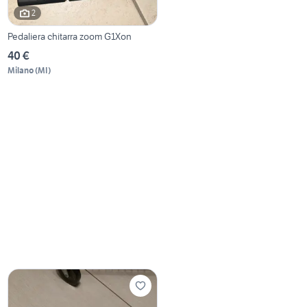
2
Pedaliera chitarra zoom G1Xon
40 €
Milano
(
MI
)