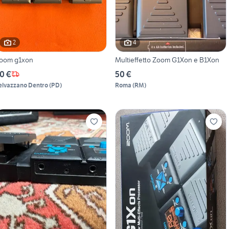
2
4
oom g1xon
Multieffetto Zoom G1Xon e B1Xon
0 €
50 €
elvazzano Dentro
(
PD
)
Roma
(
RM
)