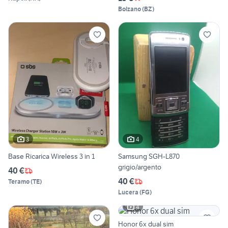
Bolzano
(
BZ
)
3
4
Base Ricarica Wireless 3 in 1
Samsung SGH-L870
grigio/argento
40 €
40 €
Teramo
(
TE
)
Lucera
(
FG
)
4
Honor 6x dual sim