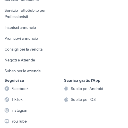
elettronica
per la casa e la
sports e hobby
Servizio TuttoSubito per
persona
Informatica
Animali
Professionisti
Arredamento e
Console e
Accessori per
Casalinghi
Inserisci annuncio
Videogiochi
animali
Elettrodomestici
Promuovi annuncio
Audio/Video
Musica e Film
Giardino e Fai da te
Consigli per la vendita
Fotografia
Libri e Riviste
Abbigliamento e
Negozi e Aziende
Telefonia
Strumenti Musicali
Accessori
Subito per le aziende
Sports
Tutto per i bambini
Seguici su
Scarica gratis l'App
Biciclette
Facebook
Subito per Android
Collezionismo
TikTok
Subito per iOS
Instagram
YouTube