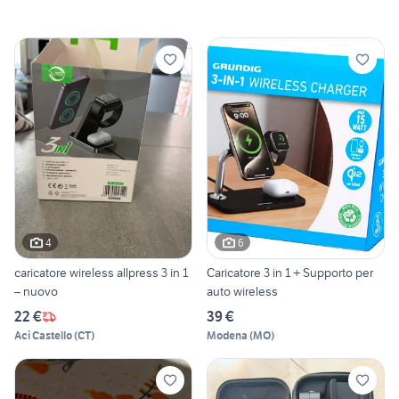
4
6
caricatore wireless allpress 3 in 1
Caricatore 3 in 1 + Supporto per
– nuovo
auto wireless
22 €
39 €
Aci Castello
(
CT
)
Modena
(
MO
)