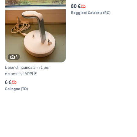
80 €
Reggio di Calabria
(
RC
)
3
Base di ricarica 3 in 1 per
dispositivi APPLE
6 €
Collegno
(
TO
)