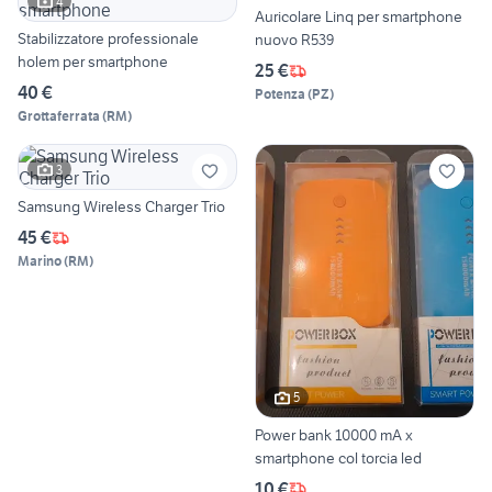
4
Auricolare Linq per smartphone
Stabilizzatore professionale
nuovo R539
holem per smartphone
25 €
40 €
Potenza
(
PZ
)
Grottaferrata
(
RM
)
3
Samsung Wireless Charger Trio
45 €
Marino
(
RM
)
5
Power bank 10000 mA x
smartphone col torcia led
10 €