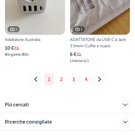
3
3
Adattatore Australia
ADATTATORE da USB-C a Jack
3.5mm= Cuffie e ricaric
10 €
6 €
Bergamo
(
BG
)
Livorno
(
LI
)
1
2
3
4
Più cercati
Correlati
Richerche simili
Suggerimenti
Ricerche consigliate
yamaha 25 cv 3
smartphone 3 sim
smartphone belluno
cilindri
iphone 8 plus usato
mi band 6
batterie ricaricabili
telefonia Assisi