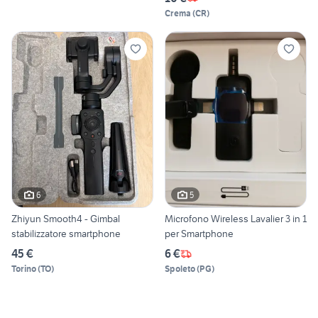
Crema
(
CR
)
6
5
Zhiyun Smooth4 - Gimbal
Microfono Wireless Lavalier 3 in 1
stabilizzatore smartphone
per Smartphone
45 €
6 €
Torino
(
TO
)
Spoleto
(
PG
)