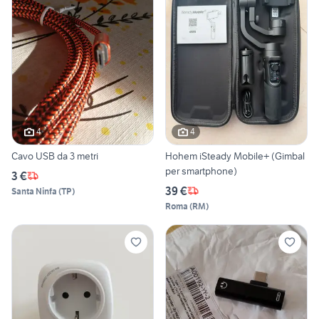
4
4
Cavo USB da 3 metri
Hohem iSteady Mobile+ (Gimbal
per smartphone)
3 €
39 €
Santa Ninfa
(
TP
)
Roma
(
RM
)