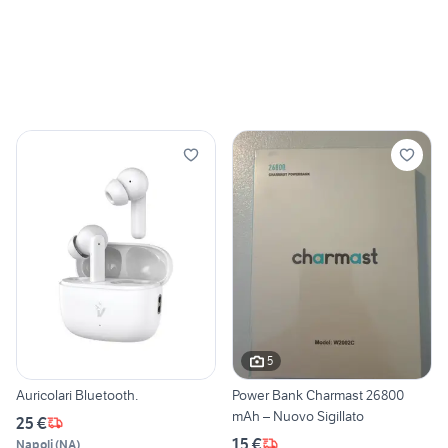
5
Auricolari Bluetooth.
Power Bank Charmast 26800
mAh – Nuovo Sigillato
25 €
15 €
Napoli
(
NA
)