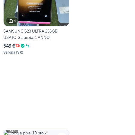
4
SAMSUNG S23 ULTRA 256GB
USATO Garanzia: 1 ANNO
549 €
Verona
(
VR
)
2