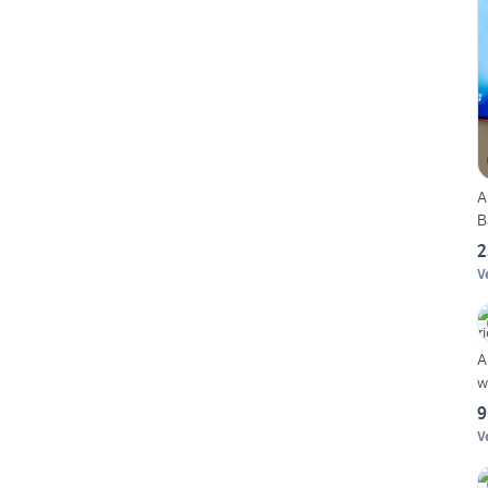
A
B
2
V
App
w
9
V