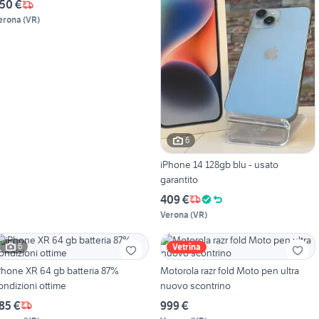
50 €
erona
(
VR
)
6
iPhone 14 128gb blu - usato
garantito
409 €
Verona
(
VR
)
6
Vetrina
Phone XR 64 gb batteria 87%
Motorola razr fold Moto pen ultra
ondizioni ottime
nuovo scontrino
85 €
999 €