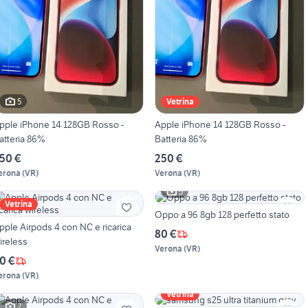
5
Vetrina
pple iPhone 14 128GB Rosso -
Apple iPhone 14 128GB Rosso -
atteria 86%
Batteria 86%
50 €
250 €
erona
(
VR
)
Verona
(
VR
)
5
Vetrina
Oppo a 96 8gb 128 perfetto stato
le Airpods 4 con NC e ricarica
80 €
ireless
Verona
(
VR
)
0 €
erona
(
VR
)
Vetrina
2