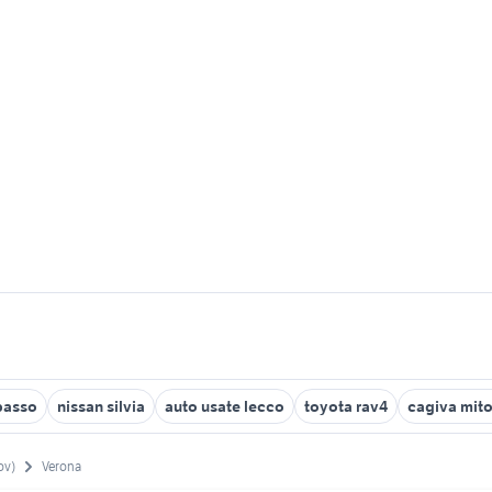
basso
nissan silvia
auto usate lecco
toyota rav4
cagiva mito
ov)
Verona