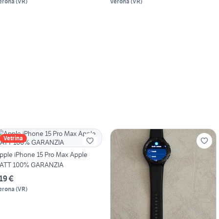
erona
(
VR
)
Verona
(
VR
)
Vetrina
pple iPhone 15 Pro Max Apple
ATT 100% GARANZIA
19 €
erona
(
VR
)