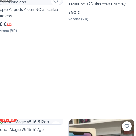
samsung s25 ultra titanium gray
le Airpods 4 con NC e ricarica
750 €
ireless
Verona
(
VR
)
0 €
erona
(
VR
)
Vetrina
onor Magic V5 16-512gb