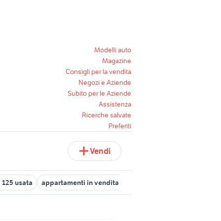
Modelli auto
Magazine
Consigli per la vendita
Negozi e Aziende
Subito per le Aziende
Assistenza
Ricerche salvate
Preferiti
Vendi
 125 usata
appartamenti in vendita iglesias
lavoro tricase
aff