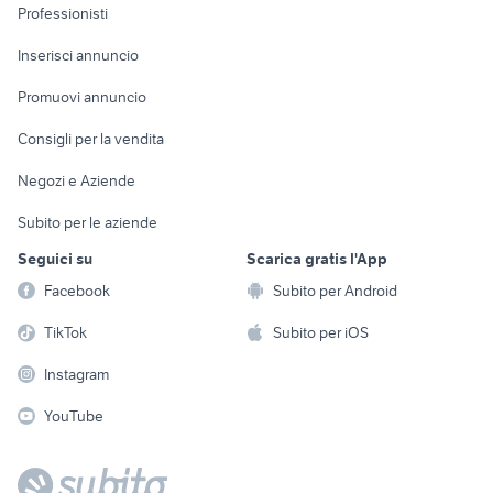
Informatica
Animali
Professionisti
Arredamento e
Console e
Accessori per
Casalinghi
Inserisci annuncio
Videogiochi
animali
Elettrodomestici
Promuovi annuncio
Audio/Video
Musica e Film
Giardino e Fai da te
Consigli per la vendita
Fotografia
Libri e Riviste
Abbigliamento e
Negozi e Aziende
Telefonia
Strumenti Musicali
Accessori
Subito per le aziende
Sports
Tutto per i bambini
Seguici su
Scarica gratis l'App
Biciclette
Facebook
Subito per Android
Collezionismo
TikTok
Subito per iOS
Instagram
YouTube