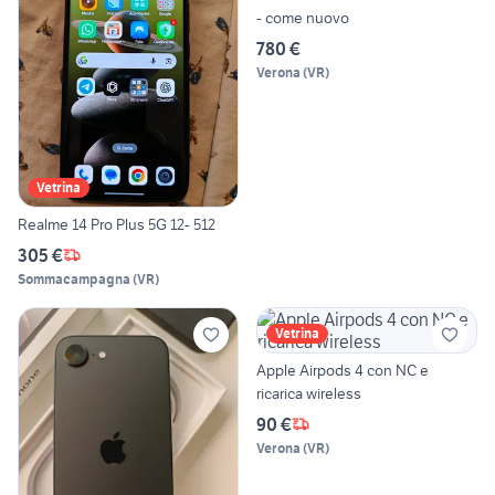
- come nuovo
780 €
Verona
(
VR
)
Vetrina
Realme 14 Pro Plus 5G 12- 512
305 €
Sommacampagna
(
VR
)
Vetrina
Apple Airpods 4 con NC e
ricarica wireless
90 €
Verona
(
VR
)