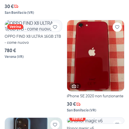
30 €
San Bonifacio
(
VR
)
Vetrina
OPPO FIND X8 ULTRA 16GB 1TB
- come nuovo
780 €
Verona
(
VR
)
2
iPhone SE 2020 non funzionante
30 €
San Bonifacio
(
VR
)
Vetrina
Honor magic v6