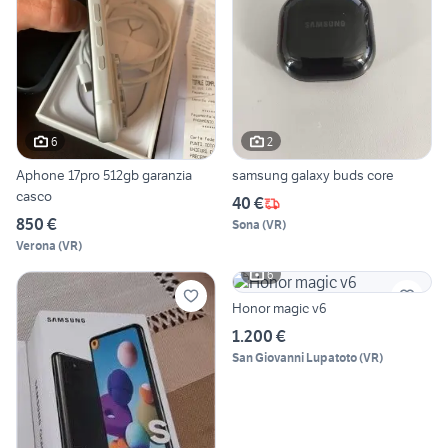
6
2
Aphone 17pro 512gb garanzia
samsung galaxy buds core
casco
40 €
850 €
Sona
(
VR
)
Verona
(
VR
)
6
Honor magic v6
1.200 €
San Giovanni Lupatoto
(
VR
)