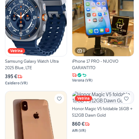
9
Vetrina
Samsung Galaxy Watch Ultra
iPhone 17 PRO - NUOVO
2025 Blue, LTE
GARANTITO
395 €
Verona
(
VR
)
Caldiero
(
VR
)
Vetrina
Honor Magic V5 foldable 16GB +
512GB Dawn Gold
860 €
Affi
(
VR
)