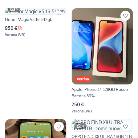
6
Honor Magic V5 16-512gb
950 €
Verona
(
VR
)
Vetrina
Apple iPhone 14 128GB Rosso -
Batteria 86%
250 €
Verona
(
VR
)
4
OPPO FIND X8 ULTRA 16GB 1TB