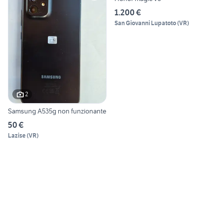
1.200 €
San Giovanni Lupatoto
(
VR
)
2
Samsung A535g non funzionante
50 €
Lazise
(
VR
)