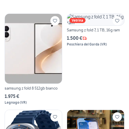
Vetrina
Samsung z fold 7, 1 TB, 16g ram
1.500 €
Peschiera del Garda
(
VR
)
samsung z fold 8 512gb bianco
1.975 €
Legnago
(
VR
)