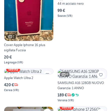
44 m acciaio nero
99 €
Soave
(
VR
)
2
Cover Apple Iphone 16 plus
sigillata Fucsia
20 €
Legnago
(
VR
)
Vetrina
4
Apple Watch Ultra 2
SAMSUNG A16 128GB NUOVO
420 €
Garanzia: 1 ANNO
Cerea
(
VR
)
189 €
Verona
(
VR
)
Vetrina