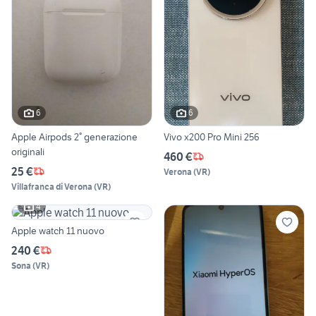
6
6
Apple Airpods 2° generazione
Vivo x200 Pro Mini 256
originali
460 €
25 €
Verona
(
VR
)
Villafranca di Verona
(
VR
)
4
Apple watch 11 nuovo
240 €
Sona
(
VR
)