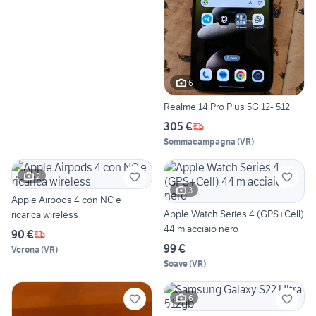
6
Realme 14 Pro Plus 5G 12- 512
305 €
Sommacampagna
(
VR
)
2
3
Apple Airpods 4 con NC e
Apple Watch Series 4 (GPS+Cell)
ricarica wireless
44 m acciaio nero
90 €
99 €
Verona
(
VR
)
Soave
(
VR
)
6