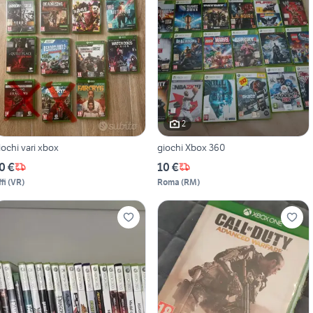
2
iochi vari xbox
giochi Xbox 360
0 €
10 €
fi
(
VR
)
Roma
(
RM
)