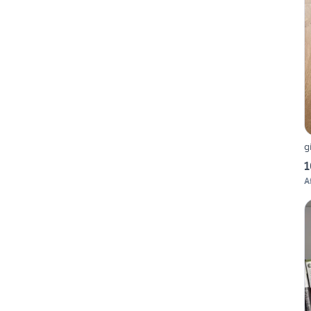
g
1
Af