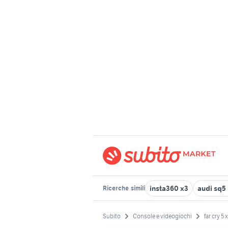
insta360 x3
audi sq5
Ricerche
simili
Subito
Console e videogiochi
far cry 5