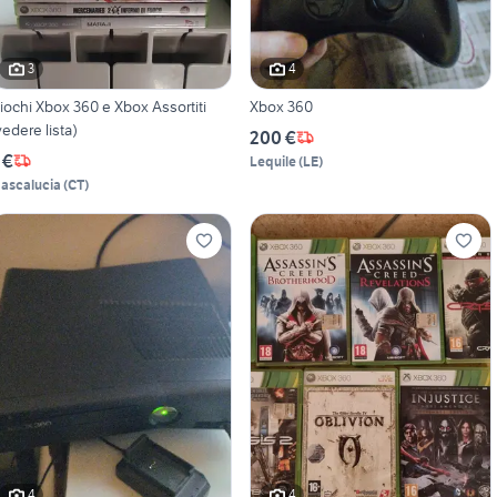
3
4
iochi Xbox 360 e Xbox Assortiti
Xbox 360
vedere lista)
200 €
 €
Lequile
(
LE
)
ascalucia
(
CT
)
4
4