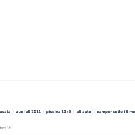
 usata
audi a5 2011
piscina 10x5
a5 auto
camper sotto i 5 me
 xbox 360