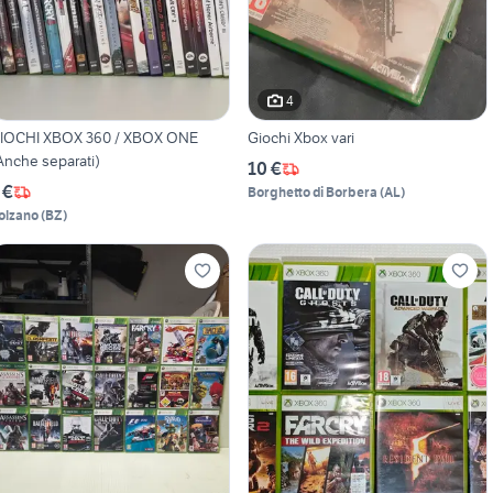
4
IOCHI XBOX 360 / XBOX ONE
Giochi Xbox vari
Anche separati)
10 €
 €
Borghetto di Borbera
(
AL
)
olzano
(
BZ
)