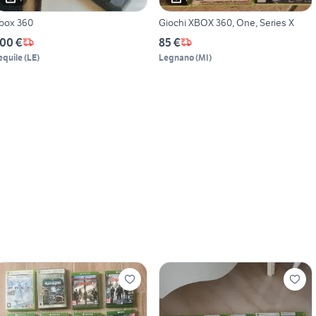
box 360
Giochi XBOX 360, One, Series X
00 €
85 €
equile
(
LE
)
Legnano
(
MI
)