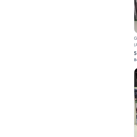
G
(
5
B