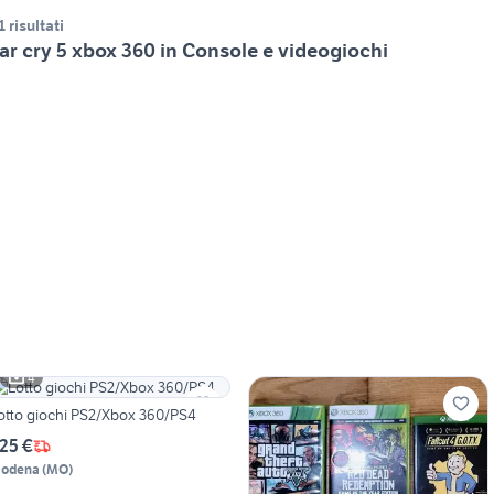
1 risultati
ar cry 5 xbox 360 in Console e videogiochi
4
otto giochi PS2/Xbox 360/PS4
25 €
odena
(
MO
)