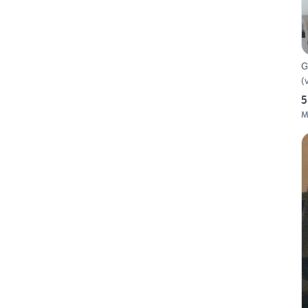
G
(
5
M