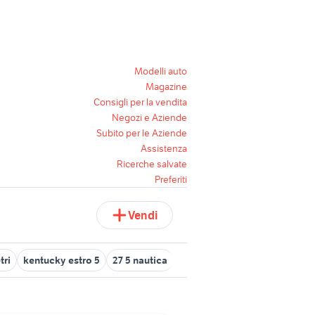
Modelli auto
Magazine
Consigli per la vendita
Negozi e Aziende
Subito per le Aziende
Assistenza
Ricerche salvate
Preferiti
Vendi
tri
kentucky estro 5
27 5 nautica
audi q5 Calabria
bmw x5m