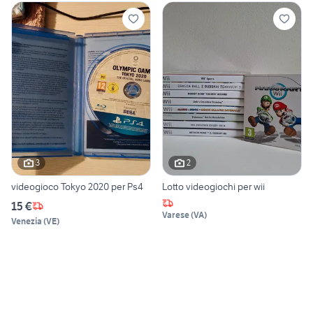
3
2
videogioco Tokyo 2020 per Ps4
Lotto videogiochi per wii
15 €
Varese
(
VA
)
Venezia
(
VE
)