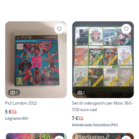
3
2
Ps3 London 2012
Set di videogiochi per Xbox 360 -
7/10 euro cad
5 €
7 €
Legnano
(
MI
)
Montereale Valcellina
(
PN
)