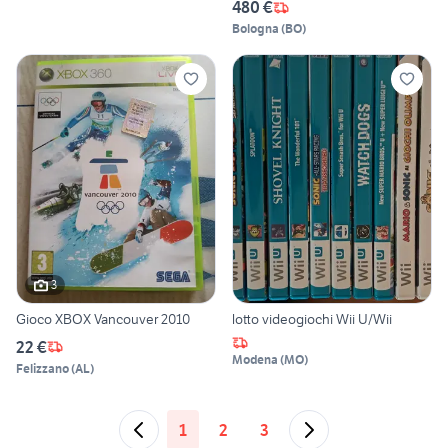
480 €
Bologna
(
BO
)
3
Gioco XBOX Vancouver 2010
lotto videogiochi Wii U/Wii
22 €
Modena
(
MO
)
Felizzano
(
AL
)
1
2
3