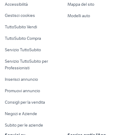
Accessibilità
Mappa del sito
Loft, mansarde e
Veicoli commerciali
altro
Gestisci cookies
Modelli auto
Case vacanza
TuttoSubito Vendi
Uffici e Locali
TuttoSubito Compra
commerciali
Servizio TuttoSubito
elettronica
per la casa e la
sports e hobby
Servizio TuttoSubito per
persona
Informatica
Animali
Professionisti
Arredamento e
Console e
Accessori per
Casalinghi
Inserisci annuncio
Videogiochi
animali
Elettrodomestici
Promuovi annuncio
Audio/Video
Musica e Film
Giardino e Fai da te
Consigli per la vendita
Fotografia
Libri e Riviste
Abbigliamento e
Negozi e Aziende
Telefonia
Strumenti Musicali
Accessori
Subito per le aziende
Sports
Tutto per i bambini
Seguici su
Scarica gratis l'App