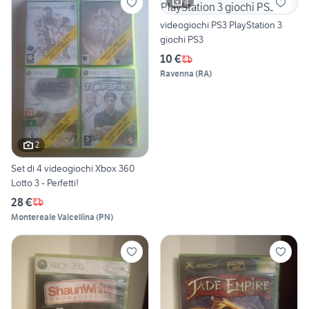
4
videogiochi PS3 PlayStation 3
giochi PS3
10 €
Ravenna
(
RA
)
2
Set di 4 videogiochi Xbox 360
Lotto 3 - Perfetti!
28 €
Montereale Valcellina
(
PN
)