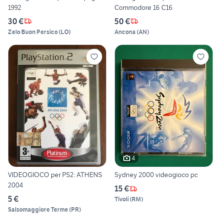
1992
Commodore 16 C16
30 €
50 €
Zelo Buon Persico
(
LO
)
Ancona
(
AN
)
4
VIDEOGIOCO per PS2: ATHENS
Sydney 2000 videogioco pc
2004
15 €
5 €
Tivoli
(
RM
)
Salsomaggiore Terme
(
PR
)