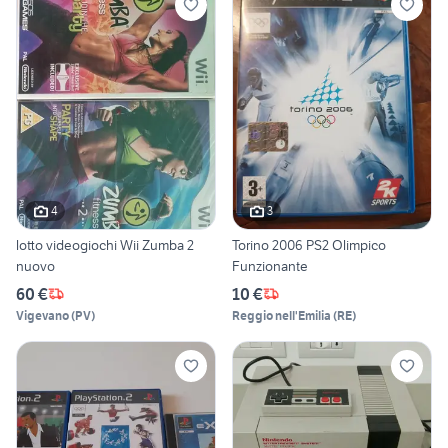
4
3
lotto videogiochi Wii Zumba 2
Torino 2006 PS2 Olimpico
nuovo
Funzionante
60 €
10 €
Vigevano
(
PV
)
Reggio nell'Emilia
(
RE
)