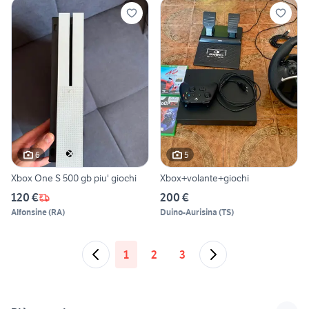
6
5
Xbox One S 500 gb piu' giochi
Xbox+volante+giochi
120 €
200 €
Alfonsine
(
RA
)
Duino-Aurisina
(
TS
)
1
2
3