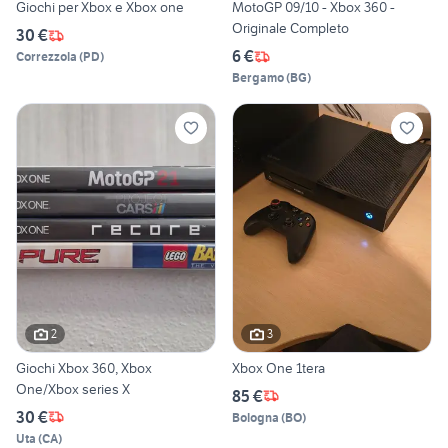
Giochi per Xbox e Xbox one
MotoGP 09/10 - Xbox 360 -
Originale Completo
30 €
6 €
Correzzola
(
PD
)
Bergamo
(
BG
)
2
3
Giochi Xbox 360, Xbox
Xbox One 1tera
One/Xbox series X
85 €
30 €
Bologna
(
BO
)
Uta
(
CA
)