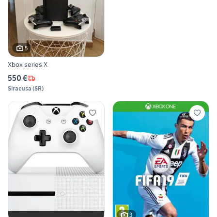
5
Xbox series X
550 €
Siracusa
(
SR
)
3