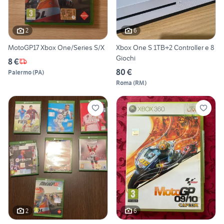
2
6
MotoGP17 Xbox One/Series S/X
Xbox One S 1TB+2 Controller e 8
Giochi
8 €
80 €
Palermo
(
PA
)
Roma
(
RM
)
2
6