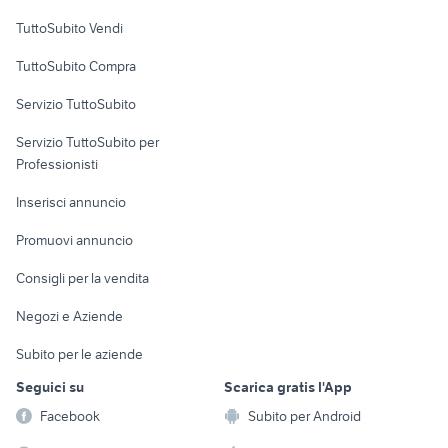
Case vacanza
TuttoSubito Vendi
Uffici e Locali
TuttoSubito Compra
commerciali
Servizio TuttoSubito
elettronica
per la casa e la
sports e hobby
Servizio TuttoSubito per
persona
Informatica
Animali
Professionisti
Arredamento e
Console e
Accessori per
Casalinghi
Inserisci annuncio
Videogiochi
animali
Elettrodomestici
Promuovi annuncio
Audio/Video
Musica e Film
Giardino e Fai da te
Consigli per la vendita
Fotografia
Libri e Riviste
Abbigliamento e
Negozi e Aziende
Telefonia
Strumenti Musicali
Accessori
Subito per le aziende
Sports
Tutto per i bambini
Seguici su
Scarica gratis l'App
Biciclette
Facebook
Subito per Android
Collezionismo