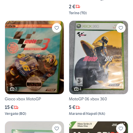
2 €
Torino
(
TO
)
2
4
Gioco xbox MotoGP
MotoGP 06 xbox 360
15 €
5 €
Vergato
(
BO
)
Marano di Napoli
(
NA
)