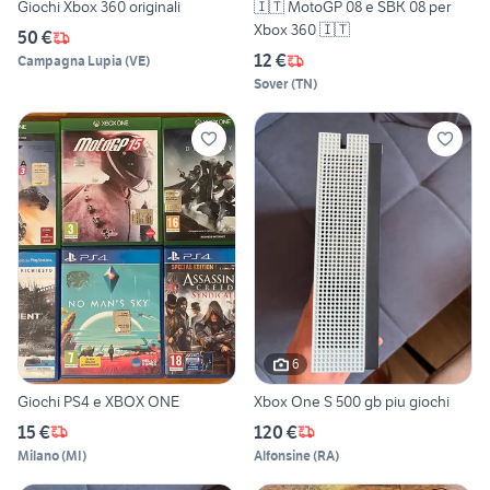
Giochi Xbox 360 originali
🇮🇹 MotoGP 08 e SBK 08 per
Xbox 360 🇮🇹
50 €
12 €
Campagna Lupia
(
VE
)
Sover
(
TN
)
6
Giochi PS4 e XBOX ONE
Xbox One S 500 gb piu giochi
15 €
120 €
Milano
(
MI
)
Alfonsine
(
RA
)