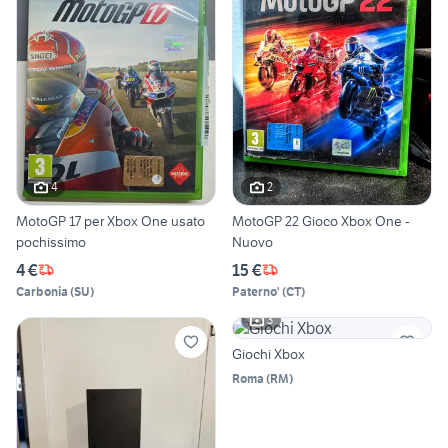
4
2
MotoGP 17 per Xbox One usato
MotoGP 22 Gioco Xbox One -
pochissimo
Nuovo
4 €
15 €
Carbonia
(
SU
)
Paterno'
(
CT
)
3
Giochi Xbox
Roma
(
RM
)