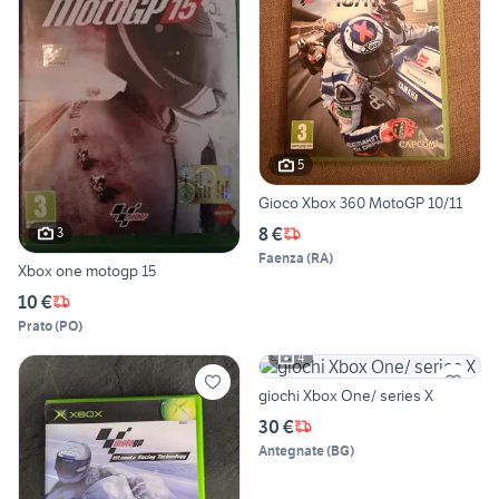
5
Gioco Xbox 360 MotoGP 10/11
8 €
3
Faenza
(
RA
)
Xbox one motogp 15
10 €
Prato
(
PO
)
4
giochi Xbox One/ series X
30 €
Antegnate
(
BG
)