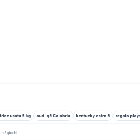
rice usata 5 kg
audi q5 Calabria
kentucky estro 5
regalo play
on 5 giochi