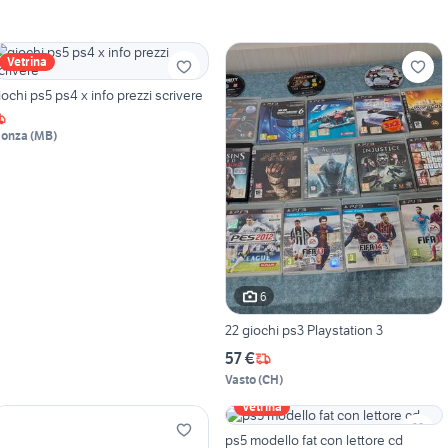
Vetrina
iochi ps5 ps4 x info prezzi scrivere
onza
(
MB
)
6
22 giochi ps3 Playstation 3
57 €
Vasto
(
CH
)
Vetrina
ps5 modello fat con lettore cd