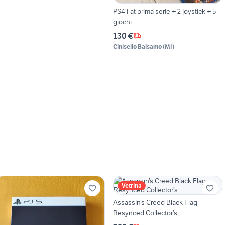
PS4 Fat prima serie + 2 joystick + 5
giochi
130 €
Cinisello Balsamo
(
MI
)
Vetrina
Assassin’s Creed Black Flag
Resynced Collector’s