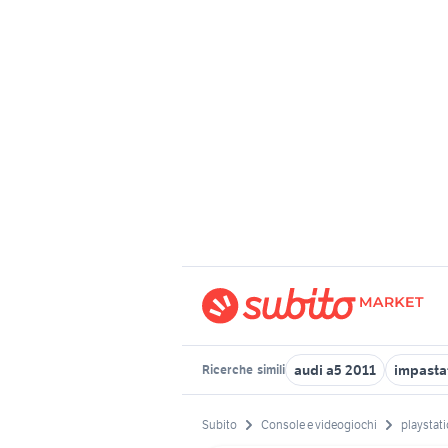
audi a5 2011
impastat
Ricerche
simili
Subito
Console e videogiochi
playstati