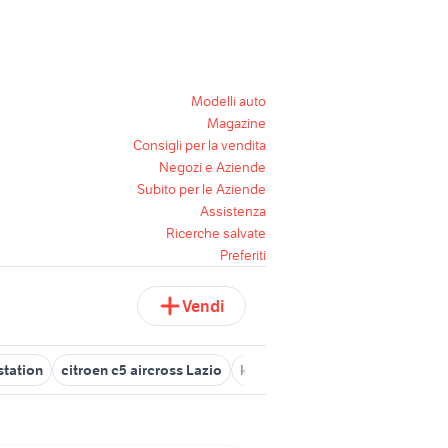
Modelli auto
Magazine
Consigli per la vendita
Negozi e Aziende
Subito per le Aziende
Assistenza
Ricerche salvate
Preferiti
Vendi
station
citroen c5 aircross Lazio
kawasaki er 5 cafe racer
mazd