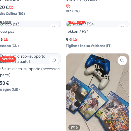
20 €
Bra
(
CN
)
olto Collina
(
BG
)
3
Vetrina
ioco ps3
Tekken 7 PS4
 €
9 €
ossano
(
CN
)
Figline e Incisa Valdarno
(
FI
)
Vetrina
s5 slim disco+supporto (accessori
 parte)
50 €
eregno
(
MB
)
5