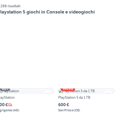
.256 risultati
laystation 5 giochi in Console e videogiochi
3
Vetrina
layStation
PlayStation 5 da 1 TB
00 €
600 €
grigento
(
AG
)
San Prisco
(
CE
)