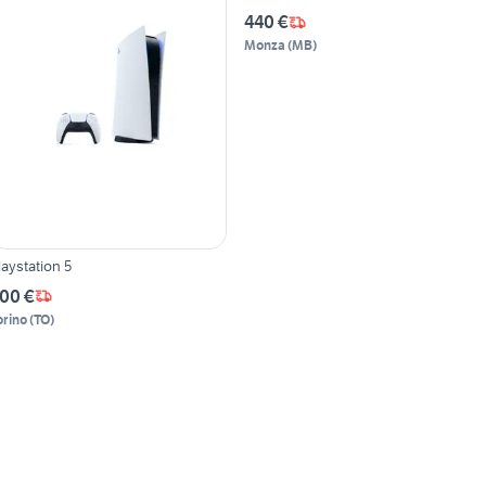
440 €
Monza
(
MB
)
laystation 5
00 €
orino
(
TO
)