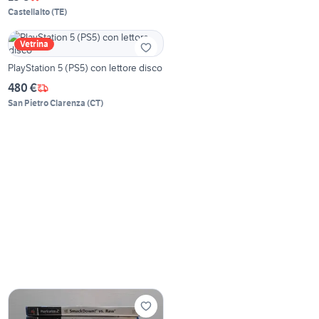
Castellalto
(
TE
)
Vetrina
PlayStation 5 (PS5) con lettore disco
480 €
San Pietro Clarenza
(
CT
)