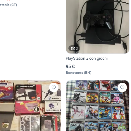
atania
(
CT
)
3
PlayStation 2 con giochi
95 €
Benevento
(
BN
)