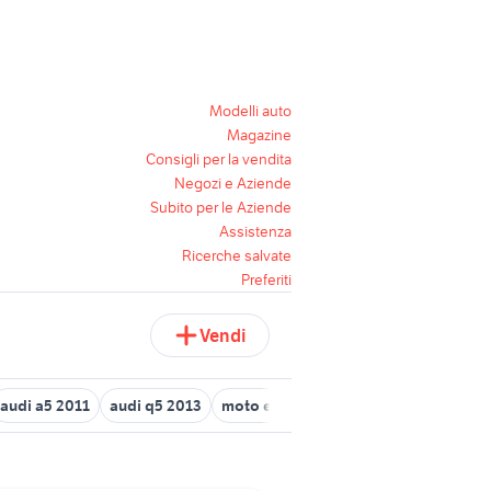
Modelli auto
Magazine
Consigli per la vendita
Negozi e Aziende
Subito per le Aziende
Assistenza
Ricerche salvate
Preferiti
Vendi
audi a5 2011
audi q5 2013
moto euro 4
xbox one 100 euro
m