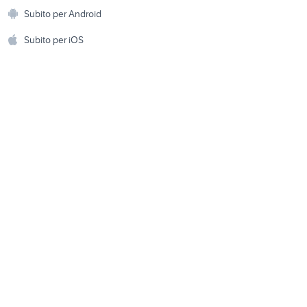
Animali
advance
Subito per Android
ento e
devil may cry nintendo
Accessori per animali
hi
Subito per iOS
switch
Musica e Film
omestici
Libri e Riviste
e Fai da te
Strumenti Musicali
amento e
ri
Sports
 i bambini
Biciclette
Collezionismo