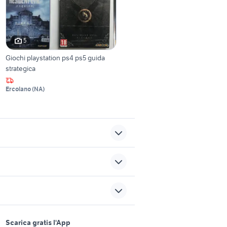
5
Giochi playstation ps4 ps5 guida
strategica
Ercolano
(
NA
)
crash play 4
ps4 videogiochi Napoli
provincia
sports e hobby
giochi pokemon game boy
a
Scarica gratis l'App