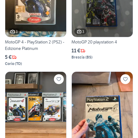
3
3
MotoGP 4 - PlayStation 2 (PS2) -
MotoGP 20 playstation 4
Edizione Platinum
11 €
5 €
Brescia
(
BS
)
Corio
(
TO
)