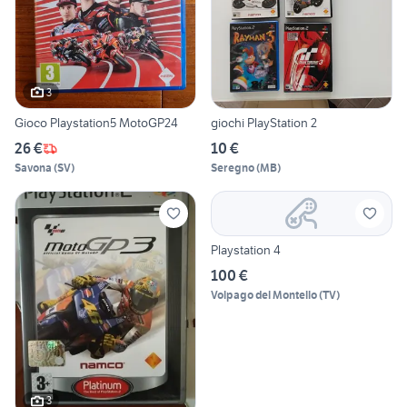
3
Gioco Playstation5 MotoGP24
giochi PlayStation 2
26 €
10 €
Savona
(
SV
)
Seregno
(
MB
)
Playstation 4
100 €
Volpago del Montello
(
TV
)
3