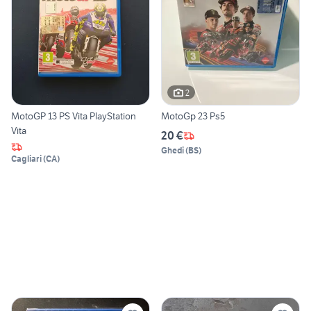
2
MotoGP 13 PS Vita PlayStation
MotoGp 23 Ps5
Vita
20 €
Ghedi
(
BS
)
Cagliari
(
CA
)