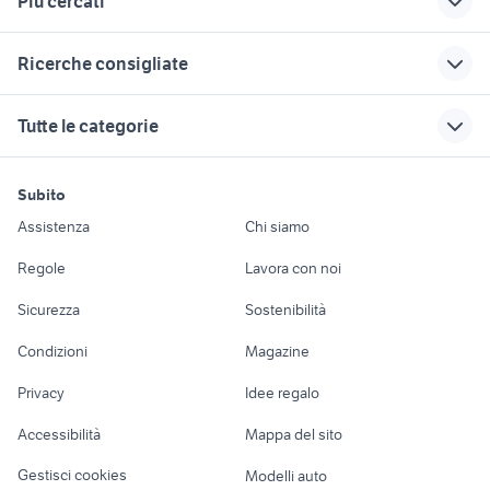
Più cercati
Correlati
Richerche simili
Suggerimenti
Ricerche consigliate
isuzu pick up 4x4
playstation 4 remote
visore playstation 4
cavalieri zodiaco giochi
golf 4 motion
naruto playstation 4
videogiochi Viterbo
videogiochi Lecce provincia
Tutte le categorie
videogiochi
provincia
spinterogeno panda
mouse playstation 4
pes 6 ps2
supporto volante ps4
4x4
mario kart 8 deluxe
play playstation 4
motori
immobili
lavoro e servizi
usato
audi a4 1999
cassette super nintendo
nintendo action set
playstation 4 vr
Subito
Auto
Appartamenti
Offerte di lavoro
crash play 4
bonetti usato 4x4
motogp xbox 360
guitar hero ps5
console usate
Assistenza
Chi siamo
lombardia
controller nintendo
playstation 4 trova
Accessori Auto
Camere/Posti letto
Servizi
ps4 videogiochi Napoli provincia
silent hill ps4
switch videogiochi
Regole
Lavora con noi
natale playstation 4
pokemon ps3
disney infinity 3.0 ps4
Moto e Scooter
Ville singole e a
Candidati in cerca di
playstation 4
motogp playstation
Sicurezza
Sostenibilità
schiera
lavoro
double switch
ricambi playstation 2
anniversary edition
Accessori Moto
mr driller
contra game
Condizioni
Magazine
Terreni e rustici
Attrezzature di
Nautica
lavoro
playstation bacoli
videogiochi Fiorano Modenese
Privacy
Idee regalo
Garage e box
resident evil 5
laptop gaming
Caravan e Camper
Accessibilità
Mappa del sito
Loft, mansarde e
Veicoli commerciali
altro
Gestisci cookies
Modelli auto