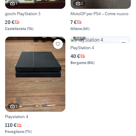
3
2
giochi PlayStation 3
MotoGP per PS4 – Come nuovo
20 €
7 €
Castellaneta
(
TA
)
Milano
(
MI
)
6
PlayStation 4
40 €
Bergamo
(
BG
)
5
Playstation 4
110 €
Povegliano
(
TV
)