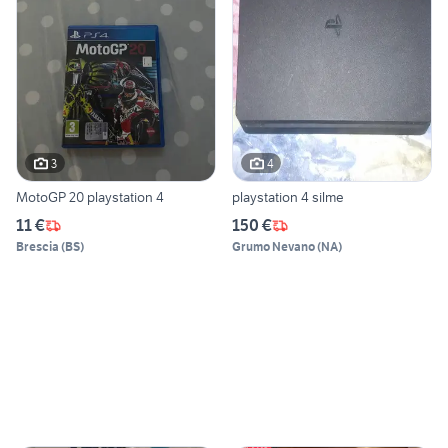
3
4
MotoGP 20 playstation 4
playstation 4 silme
11 €
150 €
Brescia
(
BS
)
Grumo Nevano
(
NA
)