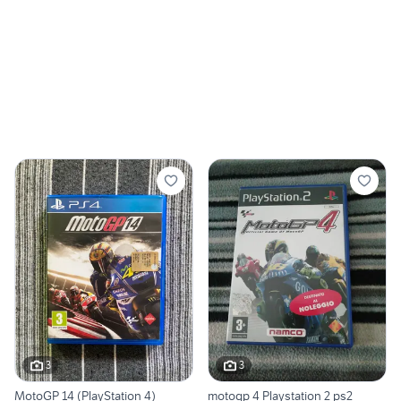
3
3
MotoGP 14 (PlayStation 4)
motogp 4 Playstation 2 ps2