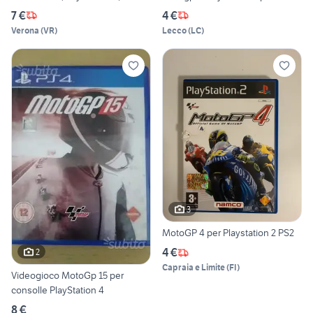
7 €
4 €
Verona
(
VR
)
Lecco
(
LC
)
3
MotoGP 4 per Playstation 2 PS2
4 €
2
Capraia e Limite
(
FI
)
Videogioco MotoGp 15 per
consolle PlayStation 4
8 €