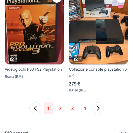
3
5
Videogiochi PS3 PS2 Playstation
Collezione console playstation 3
e 4
Roma
(
RM
)
279 €
Baiso
(
RE
)
1
2
3
4