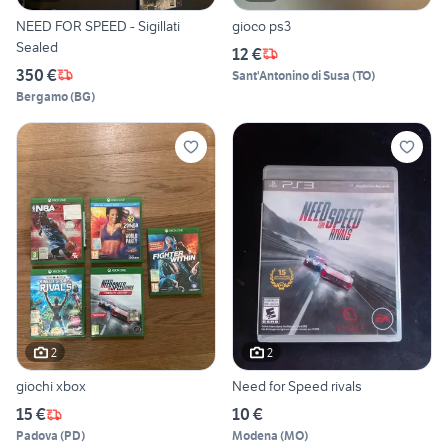
NEED FOR SPEED - Sigillati
gioco ps3
Sealed
12 €
350 €
Sant'Antonino di Susa
(
TO
)
Bergamo
(
BG
)
2
2
giochi xbox
Need for Speed rivals
15 €
10 €
Padova
(
PD
)
Modena
(
MO
)