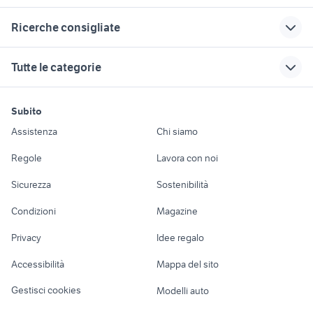
Correlati
Richerche simili
Suggerimenti
Ricerche consigliate
need for speed 2015
retro gaming
cavalieri zodiaco
xbox one
giochi videogiochi
virtua racing
top giochi nintendo ds
console usate
Tutte le categorie
need for speed
videogiochi
videogiochi Bernalda
guitar hero ps5
brink xbox 360
carbon psp
Squinzano
nintendo action set
xbox s vs xbox x
playstation 3 logo
motori
immobili
lavoro e servizi
need for speed
videogiochi Sassari
pes 6 ps2
Subito
usate videogiochi Taranto
rivals xbox one
life is strange 2
Auto
Appartamenti
Offerte di lavoro
wii
crash play 4
provincia
Assistenza
Chi siamo
videogiochi Lecce
playstation nola
xbox one 100 euro
Accessori Auto
Camere/Posti letto
Servizi
sbisa usato
eco colt
provincia
Regole
Lavora con noi
steelbook
nikon coolpix s3100
main board samsung
supporto volante
Moto e Scooter
Ville singole e a
Candidati in cerca di
Sicurezza
Sostenibilità
ps4
schiera
lavoro
ps2 come videogiochi Frosinone
amazon telefonia
Accessori Moto
provincia
game boy advance
Condizioni
Magazine
Terreni e rustici
Attrezzature di
silent hill ps4
nintendo viterbo
nintendo formigine
Nautica
lavoro
Privacy
Idee regalo
Garage e box
xbox nintendo
crazy machines
Caravan e Camper
Accessibilità
Mappa del sito
gta 5 mod
rainbow xbox one
Loft, mansarde e
Veicoli commerciali
altro
Gestisci cookies
Modelli auto
Case vacanza