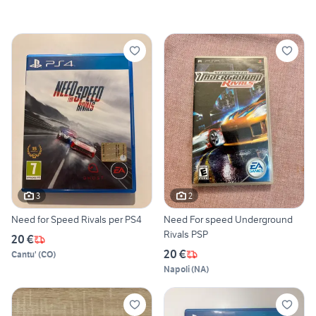
3
2
Need for Speed Rivals per PS4
Need For speed Underground
Rivals PSP
20 €
20 €
Cantu'
(
CO
)
Napoli
(
NA
)