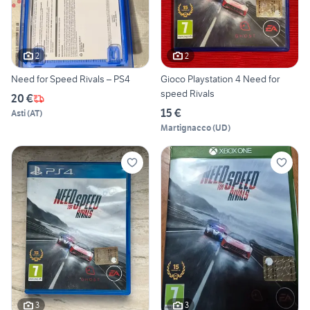
2
2
Need for Speed Rivals – PS4
Gioco Playstation 4 Need for
speed Rivals
20 €
15 €
Asti
(
AT
)
Martignacco
(
UD
)
3
3