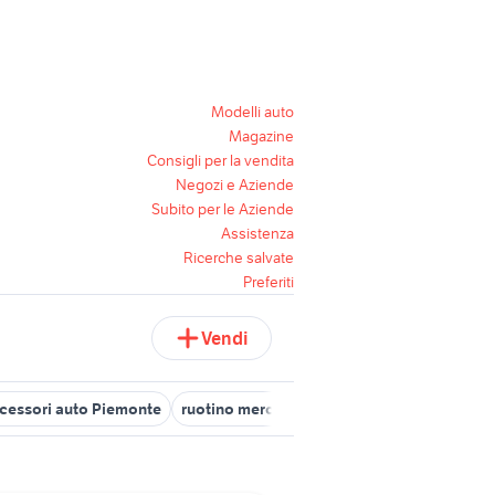
Modelli auto
Magazine
Consigli per la vendita
Negozi e Aziende
Subito per le Aziende
Assistenza
Ricerche salvate
Preferiti
Vendi
ccessori auto Piemonte
ruotino mercedes accessori auto
sh acce