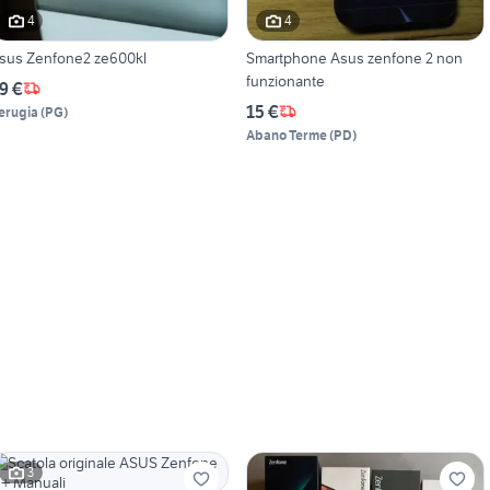
4
4
sus Zenfone2 ze600kl
Smartphone Asus zenfone 2 non
funzionante
9 €
15 €
erugia
(
PG
)
Abano Terme
(
PD
)
3