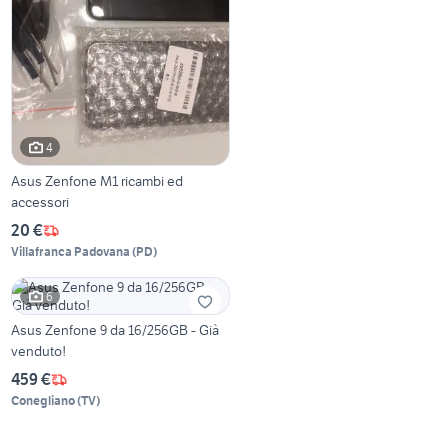
4
Asus Zenfone M1 ricambi ed
accessori
20 €
Villafranca Padovana
(
PD
)
6
Asus Zenfone 9 da 16/256GB - Già
venduto!
459 €
Conegliano
(
TV
)