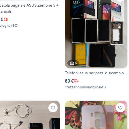
catola originale ASUS Zenfone 9 +
anuali
 €
ologna
(
BO
)
6
Telefoni asus per pezzi di ricambio
60 €
Trezzano sul Naviglio
(
MI
)