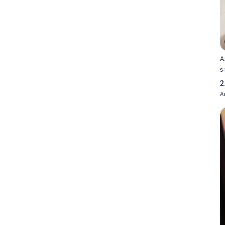
A
s
2
A