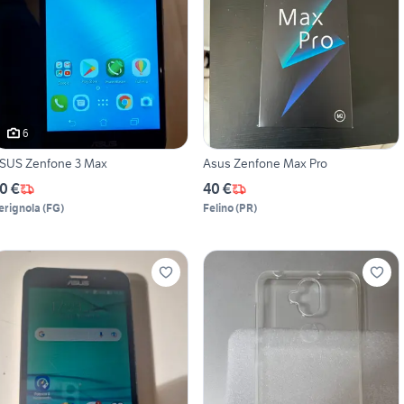
6
SUS Zenfone 3 Max
Asus Zenfone Max Pro
0 €
40 €
erignola
(
FG
)
Felino
(
PR
)