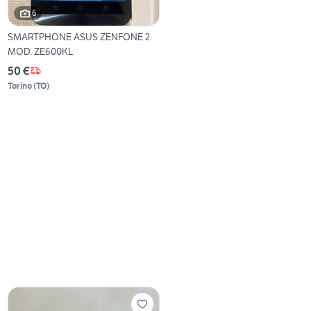
6
SMARTPHONE ASUS ZENFONE 2
MOD. ZE600KL
50 €
Torino
(
TO
)