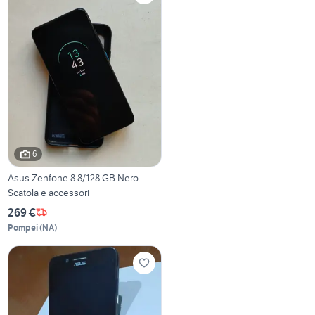
6
Asus Zenfone 8 8/128 GB Nero —
Scatola e accessori
269 €
Pompei
(
NA
)