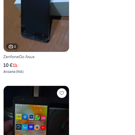
4
ZenfoneGo Asus
10 €
Arzano
(
NA
)