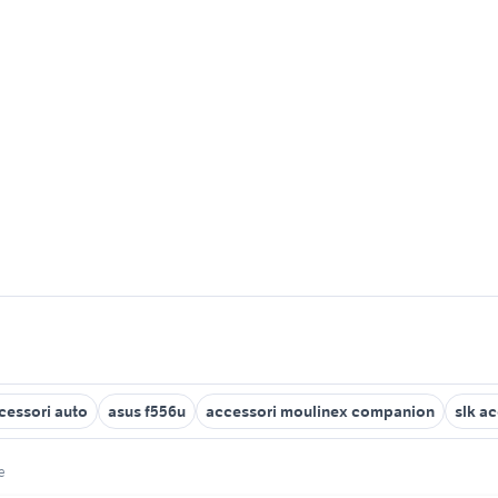
cessori auto
asus f556u
accessori moulinex companion
slk a
e