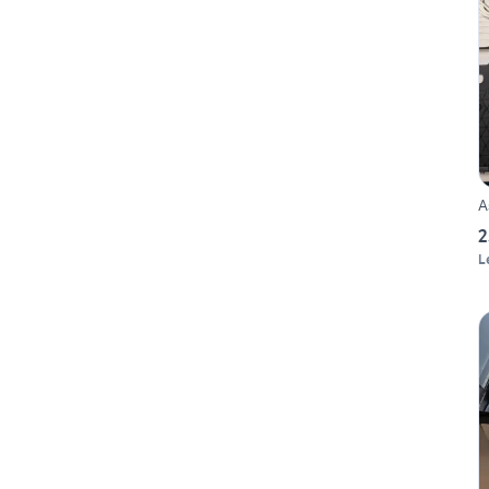
A
2
L