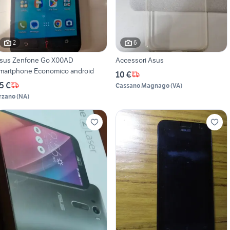
2
6
sus Zenfone Go X00AD
Accessori Asus
martphone Economico android
10 €
5 €
Cassano Magnago
(
VA
)
rzano
(
NA
)