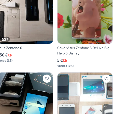
3
sus Zenfone 6
Cover Asus Zenfone 3 Deluxe Big
Hero 6 Disney
50 €
5 €
ecce
(
LE
)
Varese
(
VA
)