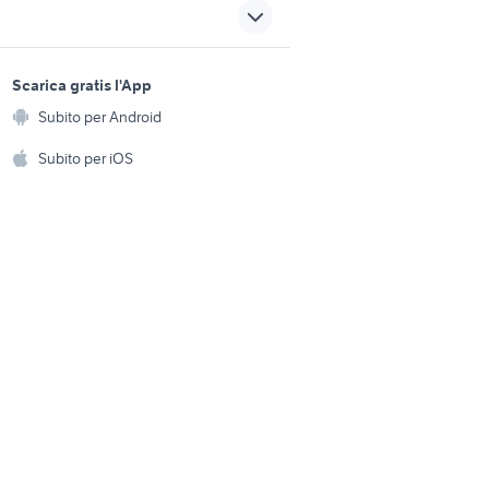
onisti
iphone 12 pro max telefonia
sports e hobby
a
Scarica gratis l'App
ricambi lg telefonia
Animali
Subito per Android
ento e
Accessori per animali
rtphone
smartphone carpi
hi
Subito per iOS
Musica e Film
omestici
Libri e Riviste
e Fai da te
Strumenti Musicali
amento e
ri
Sports
 i bambini
Biciclette
Collezionismo