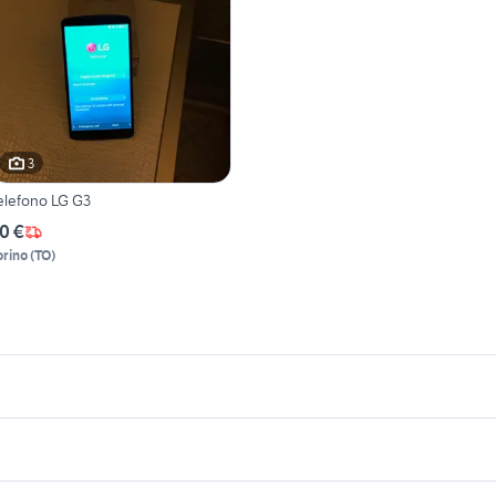
3
elefono LG G3
0 €
orino
(
TO
)
icherche simili
Suggerimenti
otorola g3
rom lg g3
a Monterotondo
iphone 6 usato bologna
cellulare android
g g3s
blocchi telefonia