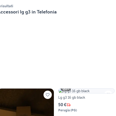
 risultati
ccessori lg g3 in Telefonia
6
Lg g3 16 gb black
50 €
Perugia
(
PG
)