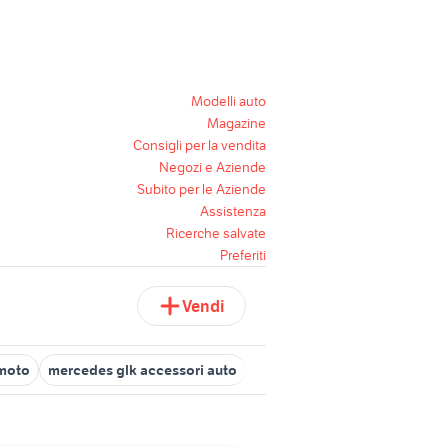
Modelli auto
Magazine
Consigli per la vendita
Negozi e Aziende
Subito per le Aziende
Assistenza
Ricerche salvate
Preferiti
Vendi
 moto
mercedes glk accessori auto
sh accessori moto Palermo p