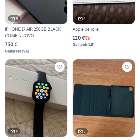
5
5
IPHONE 17 AIR 256GB BLACK
Apple pencile
COME NUOVO
120 €
750 €
Gallipoli
(
LE
)
Gallarate
(
VA
)
6
3