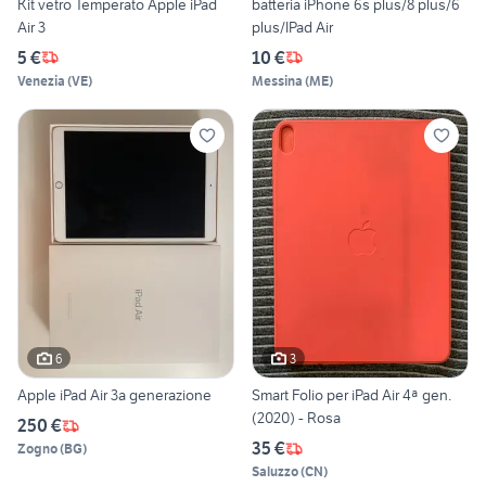
Kit vetro Temperato Apple iPad
batteria iPhone 6s plus/8 plus/6
Air 3
plus/IPad Air
5 €
10 €
Venezia
(
VE
)
Messina
(
ME
)
6
3
Apple iPad Air 3a generazione
Smart Folio per iPad Air 4ª gen.
(2020) - Rosa
250 €
35 €
Zogno
(
BG
)
Saluzzo
(
CN
)