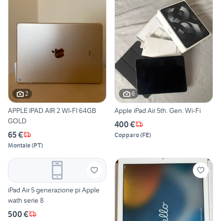
2
6
APPLE IPAD AIR 2 WI-FI 64GB
Apple iPad Air 5th. Gen. Wi-Fi
GOLD
400 €
65 €
Copparo
(
FE
)
Montale
(
PT
)
iPad Air 5 generazione pi Apple
wath serie 8
500 €