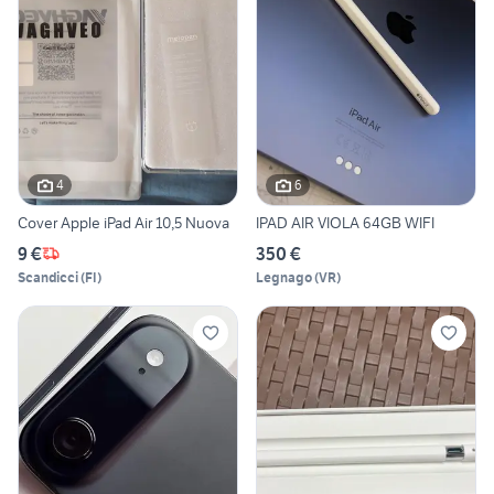
4
6
Cover Apple iPad Air 10,5 Nuova
IPAD AIR VIOLA 64GB WIFI
9 €
350 €
Scandicci
(
FI
)
Legnago
(
VR
)