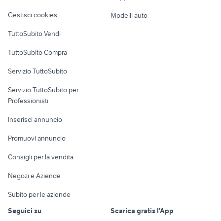
Veicoli commerciali
altro
Gestisci cookies
Modelli auto
Case vacanza
TuttoSubito Vendi
Uffici e Locali
TuttoSubito Compra
commerciali
Servizio TuttoSubito
elettronica
per la casa e la
sports e hobby
Servizio TuttoSubito per
persona
Informatica
Animali
Professionisti
Arredamento e
Console e
Accessori per
Casalinghi
Inserisci annuncio
Videogiochi
animali
Elettrodomestici
Promuovi annuncio
Audio/Video
Musica e Film
Giardino e Fai da te
Consigli per la vendita
Fotografia
Libri e Riviste
Abbigliamento e
Negozi e Aziende
Telefonia
Strumenti Musicali
Accessori
Subito per le aziende
Sports
Tutto per i bambini
Seguici su
Scarica gratis l'App
Biciclette