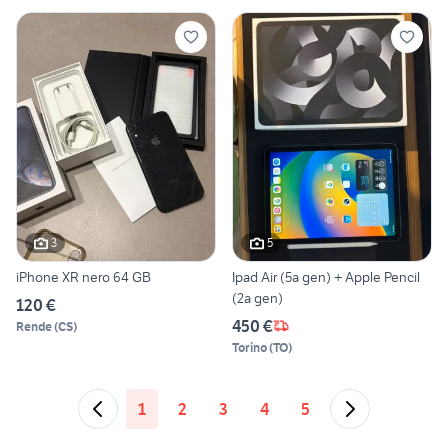
3
5
iPhone XR nero 64 GB
Ipad Air (5a gen) + Apple Pencil
(2a gen)
120 €
450 €
Rende
(
CS
)
Torino
(
TO
)
1
2
3
4
5