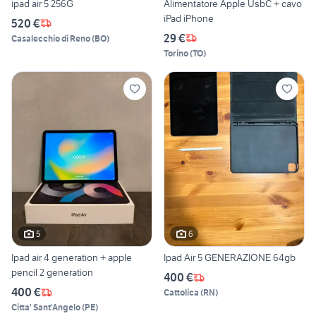
ipad air 5 256G
Alimentatore Apple UsbC + cavo
iPad iPhone
520 €
29 €
Casalecchio di Reno
(
BO
)
Torino
(
TO
)
5
6
Ipad air 4 generation + apple
Ipad Air 5 GENERAZIONE 64gb
pencil 2 generation
400 €
400 €
Cattolica
(
RN
)
Citta' Sant'Angelo
(
PE
)