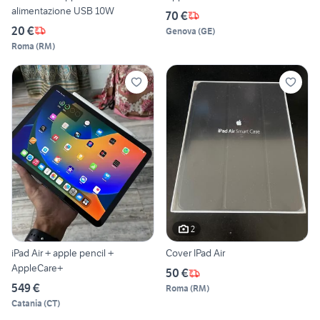
alimentazione USB 10W
70 €
20 €
Genova
(
GE
)
Roma
(
RM
)
2
iPad Air + apple pencil +
Cover IPad Air
AppleCare+
50 €
549 €
Roma
(
RM
)
Catania
(
CT
)