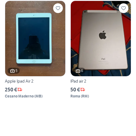
5
6
Apple Ipad Air 2
IPad air 2
250 €
50 €
Cesano Maderno
(
MB
)
Roma
(
RM
)