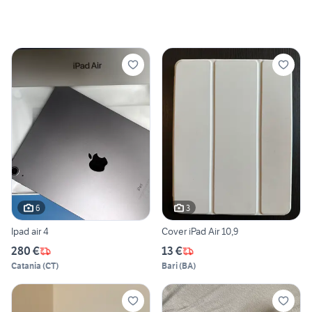
6
3
Ipad air 4
Cover iPad Air 10,9
280 €
13 €
Catania
(
CT
)
Bari
(
BA
)