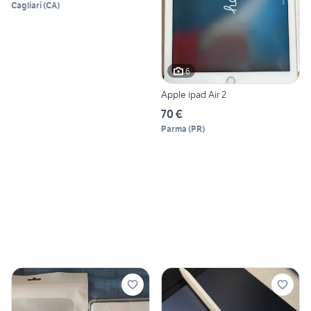
Cagliari
(
CA
)
6
Apple ipad Air 2
70 €
Parma
(
PR
)