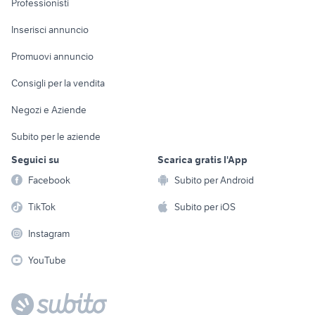
Professionisti
Arredamento e
Console e
Accessori per
Casalinghi
Inserisci annuncio
Videogiochi
animali
Elettrodomestici
Promuovi annuncio
Audio/Video
Musica e Film
Giardino e Fai da te
Consigli per la vendita
Fotografia
Libri e Riviste
Abbigliamento e
Negozi e Aziende
Telefonia
Strumenti Musicali
Accessori
Subito per le aziende
Sports
Tutto per i bambini
Seguici su
Scarica gratis l'App
Biciclette
Facebook
Subito per Android
Collezionismo
TikTok
Subito per iOS
Instagram
YouTube