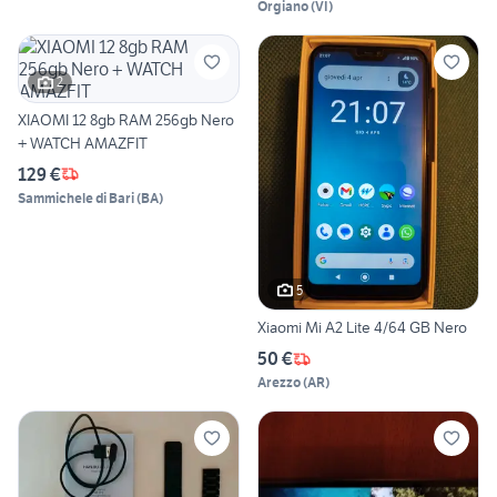
Orgiano
(
VI
)
2
XIAOMI 12 8gb RAM 256gb Nero
+ WATCH AMAZFIT
129 €
Sammichele di Bari
(
BA
)
5
Xiaomi Mi A2 Lite 4/64 GB Nero
50 €
Arezzo
(
AR
)