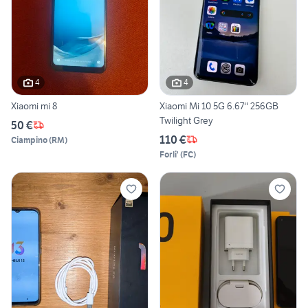
4
4
Xiaomi mi 8
Xiaomi Mi 10 5G 6.67'' 256GB
Twilight Grey
50 €
110 €
Ciampino
(
RM
)
Forli'
(
FC
)