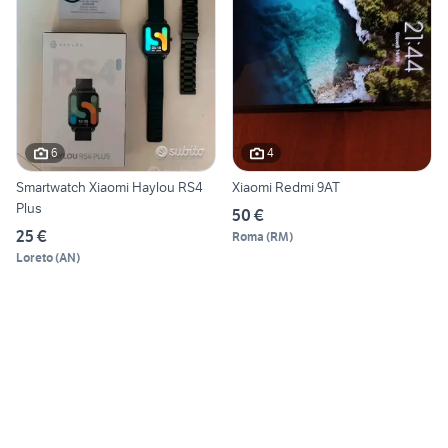
6
4
Smartwatch Xiaomi Haylou RS4
Xiaomi Redmi 9AT
Plus
50 €
25 €
Roma
(
RM
)
Loreto
(
AN
)