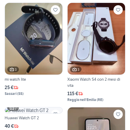
3
3
mi watch lite
Xiaomi Watch S4 con 2 mesi di
vita
25 €
115 €
Sassari
(
SS
)
Reggio nell'Emilia
(
RE
)
2
Huawei Watch GT 2
40 €