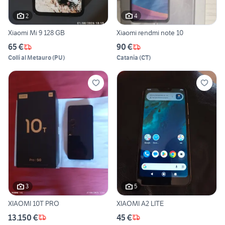
2
4
Xiaomi Mi 9 128 GB
Xiaomi rendmi note 10
65 €
90 €
Colli al Metauro
(
PU
)
Catania
(
CT
)
3
5
XIAOMI 10T PRO
XIAOMI A2 LITE
13.150 €
45 €