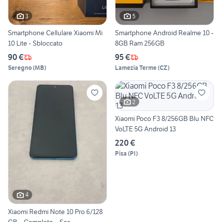
3
5
Smartphone Cellulare Xiaomi Mi
Smartphone Android Realme 10 -
10 Lite - Sbloccato
8GB Ram 256GB
90 €
95 €
Seregno
(
MB
)
Lamezia Terme
(
CZ
)
2
Xiaomi Poco F3 8/256GB Blu NFC
VoLTE 5G Android 13
220 €
Pisa
(
PI
)
4
Xiaomi Redmi Note 10 Pro 6/128
GB – Completo – Sca