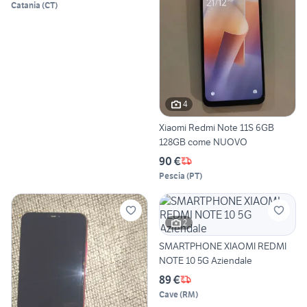
Catania
(
CT
)
4
Xiaomi Redmi Note 11S 6GB
128GB come NUOVO
90 €
Pescia
(
PT
)
2
SMARTPHONE XIAOMI REDMI
NOTE 10 5G Aziendale
89 €
Cave
(
RM
)