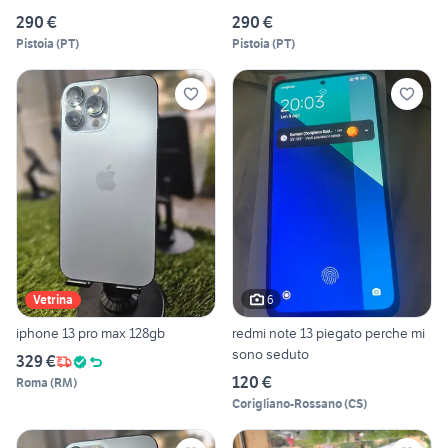
290 €
290 €
Pistoia
(
PT
)
Pistoia
(
PT
)
6
Vetrina
iphone 13 pro max 128gb
redmi note 13 piegato perche mi
sono seduto
329 €
120 €
Roma
(
RM
)
Corigliano-Rossano
(
CS
)