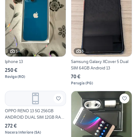
5
6
Iphone 13
Samsung Galaxy XCover 5 Dual
SIM 64GB Android 13
250 €
70 €
Rovigo
(
RO
)
Perugia
(
PG
)
OPPO RENO 13 5G 256GB
ANDROID DUAL SIM 12GB RAM
DI
272 €
Nocera Inferiore
(
SA
)