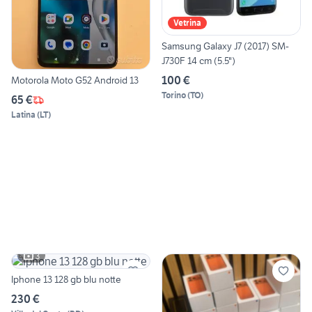
Vetrina
Samsung Galaxy J7 (2017) SM-
J730F 14 cm (5.5")
100 €
Motorola Moto G52 Android 13
Torino
(
TO
)
65 €
Latina
(
LT
)
3
Iphone 13 128 gb blu notte
230 €