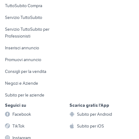
Uffici e Locali
TuttoSubito Compra
commerciali
Servizio TuttoSubito
elettronica
per la casa e la
sports e hobby
Servizio TuttoSubito per
persona
Informatica
Animali
Professionisti
Arredamento e
Console e
Accessori per
Casalinghi
Inserisci annuncio
Videogiochi
animali
Elettrodomestici
Promuovi annuncio
Audio/Video
Musica e Film
Giardino e Fai da te
Consigli per la vendita
Fotografia
Libri e Riviste
Abbigliamento e
Negozi e Aziende
Telefonia
Strumenti Musicali
Accessori
Subito per le aziende
Sports
Tutto per i bambini
Seguici su
Scarica gratis l'App
Biciclette
Facebook
Subito per Android
Collezionismo
TikTok
Subito per iOS
Instagram