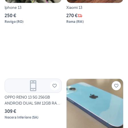
Iphone 13
Xiaomi 13
250 €
270 €
Rovigo
(
RO
)
Roma
(
RM
)
OPPO RENO 13 5G 256GB
ANDROID DUAL SIM 12GB RAM
DI
309 €
Nocera Inferiore
(
SA
)