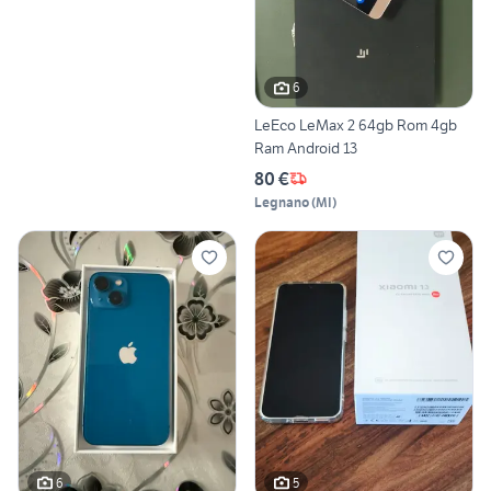
6
LeEco LeMax 2 64gb Rom 4gb
Ram Android 13
80 €
Legnano
(
MI
)
6
5