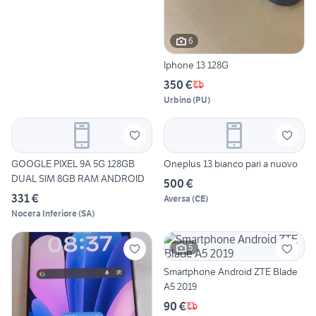
6
Iphone 13 128G
350 €
Urbino
(
PU
)
GOOGLE PIXEL 9A 5G 128GB
Oneplus 13 bianco pari a nuovo
DUAL SIM 8GB RAM ANDROID
500 €
331 €
Aversa
(
CE
)
Nocera Inferiore
(
SA
)
5
Smartphone Android ZTE Blade
A5 2019
90 €