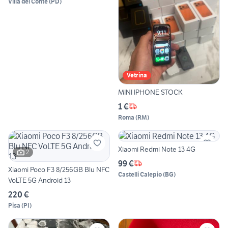
Villa del Conte
(
PD
)
Vetrina
MINI IPHONE STOCK
1 €
Roma
(
RM
)
Xiaomi Redmi Note 13 4G
2
99 €
Xiaomi Poco F3 8/256GB Blu NFC
Castelli Calepio
(
BG
)
VoLTE 5G Android 13
220 €
Pisa
(
PI
)