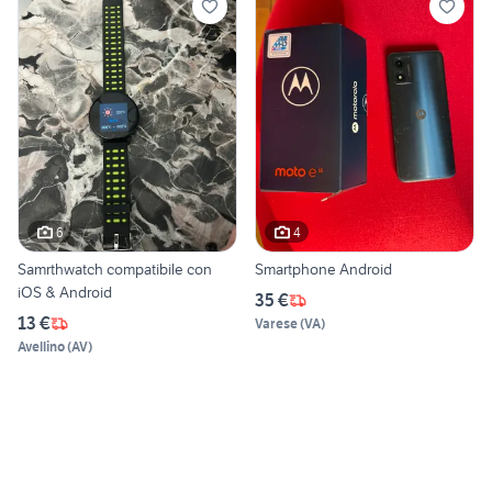
6
4
Samrthwatch compatibile con
Smartphone Android
iOS & Android
35 €
13 €
Varese
(
VA
)
Avellino
(
AV
)