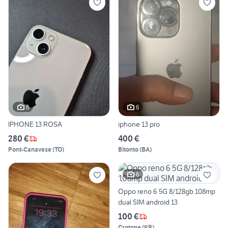
6
6
IPHONE 13 ROSA
iphone 13 pro
280 €
400 €
Pont-Canavese
(
TO
)
Bitonto
(
BA
)
6
Oppo reno 6 5G 8/128gb 108mp
dual SIM android 13
100 €
Crotone
(
KR
)