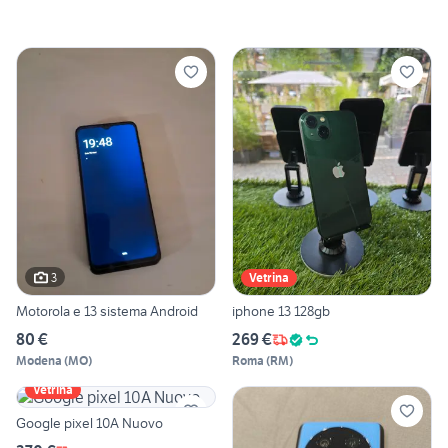
3
Vetrina
Motorola e 13 sistema Android
iphone 13 128gb
80 €
269 €
Modena
(
MO
)
Roma
(
RM
)
Vetrina
Google pixel 10A Nuovo