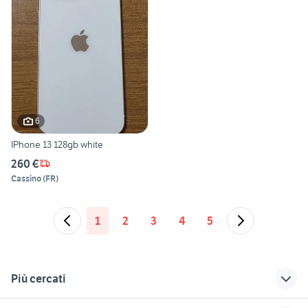
6
IPhone 13 128gb white
260 €
Cassino
(
FR
)
1
2
3
4
5
Più cercati
Correlati
Richerche simili
Suggerimenti