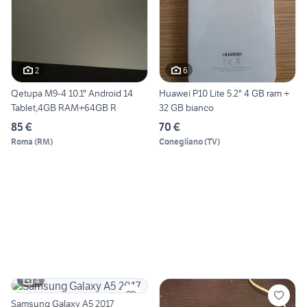
2
6
Qetupa M9-4 10.1" Android 14
Huawei P10 Lite 5.2" 4 GB ram +
Tablet,4GB RAM+64GB R
32 GB bianco
85 €
70 €
Roma
(
RM
)
Conegliano
(
TV
)
4
Samsung Galaxy A5 2017