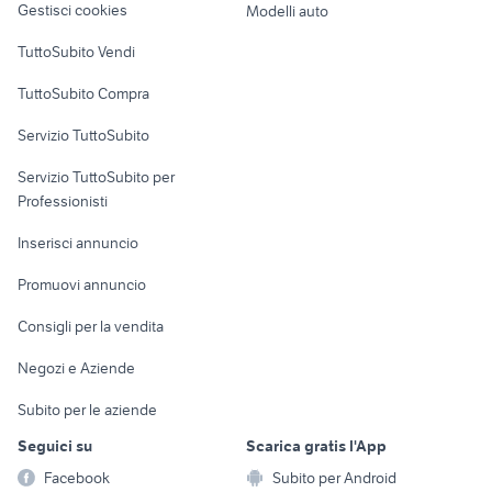
Gestisci cookies
Modelli auto
Case vacanza
TuttoSubito Vendi
Uffici e Locali
TuttoSubito Compra
commerciali
Servizio TuttoSubito
elettronica
per la casa e la
sports e hobby
Servizio TuttoSubito per
persona
Informatica
Animali
Professionisti
Arredamento e
Console e
Accessori per
Casalinghi
Inserisci annuncio
Videogiochi
animali
Elettrodomestici
Promuovi annuncio
Audio/Video
Musica e Film
Giardino e Fai da te
Consigli per la vendita
Fotografia
Libri e Riviste
Abbigliamento e
Negozi e Aziende
Telefonia
Strumenti Musicali
Accessori
Subito per le aziende
Sports
Tutto per i bambini
Seguici su
Scarica gratis l'App
Biciclette
Facebook
Subito per Android