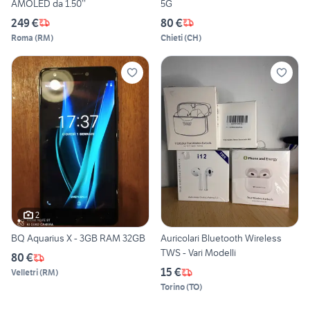
AMOLED da 1.50’’
5G
249 €
80 €
Roma
(
RM
)
Chieti
(
CH
)
2
BQ Aquarius X - 3GB RAM 32GB
Auricolari Bluetooth Wireless
TWS - Vari Modelli
80 €
15 €
Velletri
(
RM
)
Torino
(
TO
)