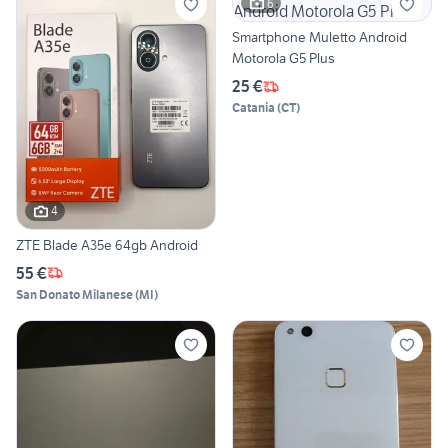
6
Smartphone Muletto Android
Motorola G5 Plus
25 €
Catania
(
CT
)
4
ZTE Blade A35e 64gb Android
55 €
San Donato Milanese
(
MI
)