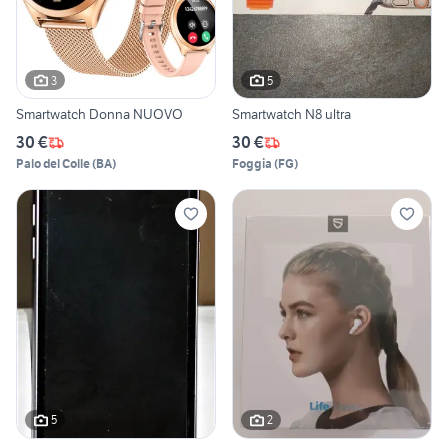
3
5
Smartwatch Donna NUOVO
Smartwatch N8 ultra
30 €
30 €
Palo del Colle
(
BA
)
Foggia
(
FG
)
5
2