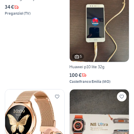
34 €
Preganziol
(
TV
)
5
Huawei p10 lite 32g
100 €
Castelfranco Emilia
(
MO
)