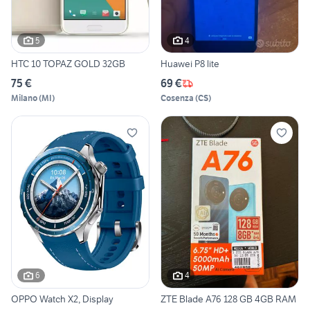
5
4
HTC 10 TOPAZ GOLD 32GB
Huawei P8 lite
75 €
69 €
Milano
(
MI
)
Cosenza
(
CS
)
6
4
OPPO Watch X2, Display
ZTE Blade A76 128 GB 4GB RAM