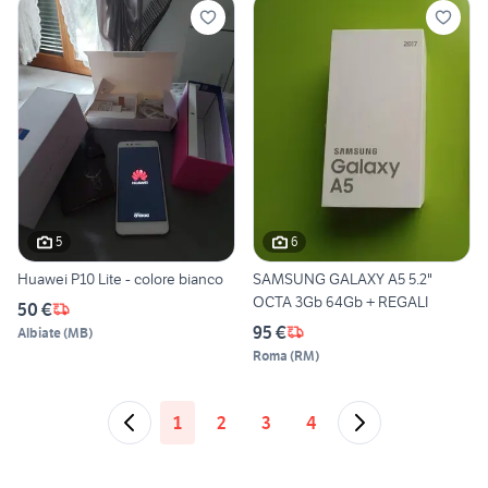
5
6
Huawei P10 Lite - colore bianco
SAMSUNG GALAXY A5 5.2"
OCTA 3Gb 64Gb + REGALI
50 €
95 €
Albiate
(
MB
)
Roma
(
RM
)
1
2
3
4