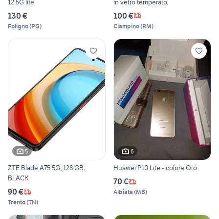
12 5G lite
in vetro temperato.
130 €
100 €
Foligno
(
PG
)
Ciampino
(
RM
)
5
6
ZTE Blade A75 5G, 128 GB,
Huawei P10 Lite - colore Oro
BLACK
70 €
90 €
Albiate
(
MB
)
Trento
(
TN
)