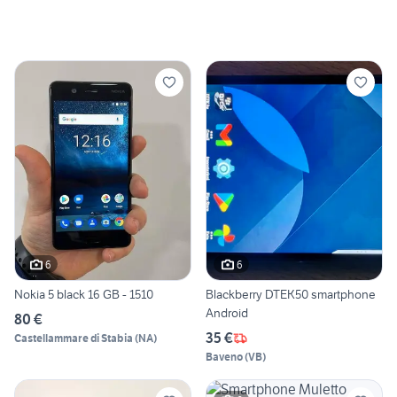
6
6
Nokia 5 black 16 GB - 1510
Blackberry DTEK50 smartphone
Android
80 €
35 €
Castellammare di Stabia
(
NA
)
Baveno
(
VB
)