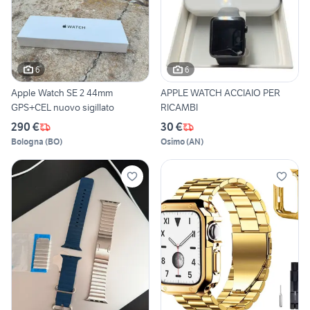
6
6
Apple Watch SE 2 44mm
APPLE WATCH ACCIAIO PER
GPS+CEL nuovo sigillato
RICAMBI
290 €
30 €
Bologna
(
BO
)
Osimo
(
AN
)