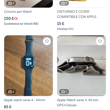
4
6
Cinturini per Watch
CINTURINO E COVER
COMPATIBILE CON APPLE
250 €
WATCH
15 €
Castelnovo ne' Monti
(
RE
)
Vicenza
(
VI
)
4
5
Apple watch serie 4 - 44mm
Apple Watch serie 4, 44 mm
GPS+Cellular
65 €