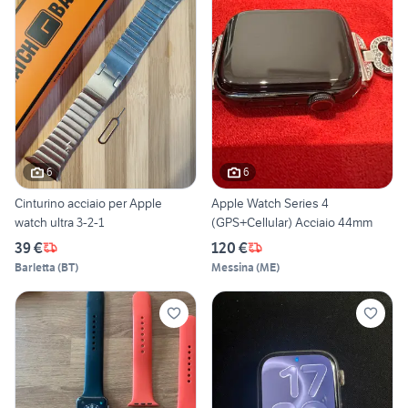
6
6
Cinturino acciaio per Apple
Apple Watch Series 4
watch ultra 3-2-1
(GPS+Cellular) Acciaio 44mm
39 €
120 €
Barletta
(
BT
)
Messina
(
ME
)