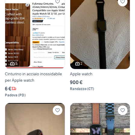
5
2
Cinturino in acciaio inossidabile
Apple watch
per Apple watch
900 €
6 €
Randazzo
(
CT
)
Padova
(
PD
)