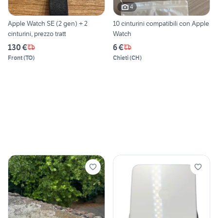
4
Apple Watch SE (2 gen) + 2
10 cinturini compatibili con Apple
cinturini, prezzo tratt
Watch
130 €
6 €
Front
(
TO
)
Chieti
(
CH
)