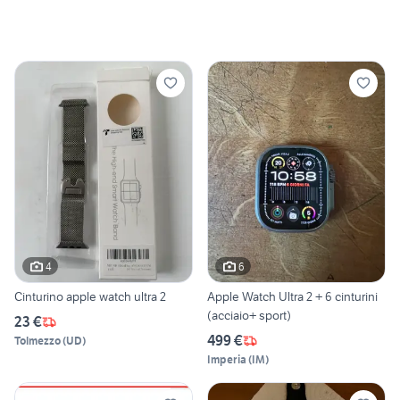
4
6
Cinturino apple watch ultra 2
Apple Watch Ultra 2 + 6 cinturini
(acciaio+ sport)
23 €
499 €
Tolmezzo
(
UD
)
Imperia
(
IM
)