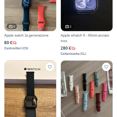
6
3
Apple watch 1a generazione
Apple whatch 9 - 45mm acciaio
inox
80 €
280 €
Castrovillari
(
CS
)
Caltanissetta
(
CL
)