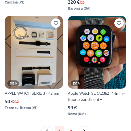
220 €
Cascina
(
PI
)
Baronissi
(
SA
)
6
6
APPLE WATCH SERIE 3 - 42mm
Apple Watch SE (A2352) 44mm –
Buone condizioni +
50 €
99 €
Tezze sul Brenta
(
VI
)
Roma
(
RM
)