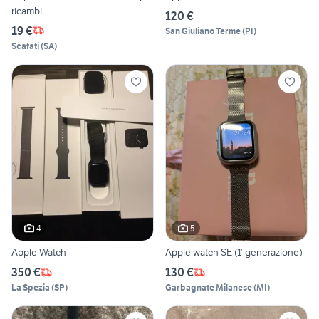
ricambi
120 €
19 €
San Giuliano Terme
(
PI
)
Scafati
(
SA
)
4
5
Apple Watch
Apple watch SE (1’ generazione)
350 €
130 €
La Spezia
(
SP
)
Garbagnate Milanese
(
MI
)