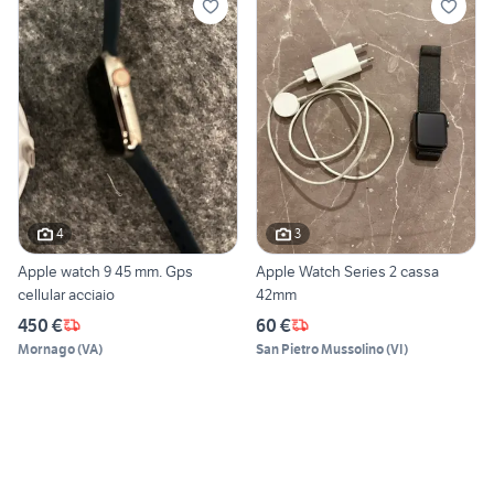
4
3
Apple watch 9 45 mm. Gps
Apple Watch Series 2 cassa
cellular acciaio
42mm
450 €
60 €
Mornago
(
VA
)
San Pietro Mussolino
(
VI
)