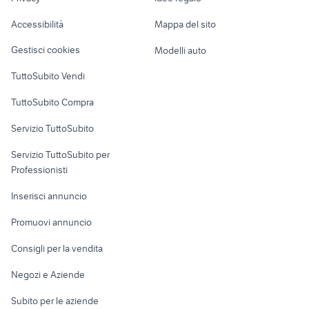
Garage e box
huawei catanzaro
cellulare acer
Caravan e Camper
Accessibilità
Mappa del sito
Loft, mansarde e
Veicoli commerciali
altro
Gestisci cookies
Modelli auto
Case vacanza
TuttoSubito Vendi
Uffici e Locali
TuttoSubito Compra
commerciali
Servizio TuttoSubito
elettronica
per la casa e la
sports e hobby
Servizio TuttoSubito per
persona
Informatica
Animali
Professionisti
Arredamento e
Console e
Accessori per
Casalinghi
Inserisci annuncio
Videogiochi
animali
Elettrodomestici
Promuovi annuncio
Audio/Video
Musica e Film
Giardino e Fai da te
Consigli per la vendita
Fotografia
Libri e Riviste
Abbigliamento e
Negozi e Aziende
Telefonia
Strumenti Musicali
Accessori
Subito per le aziende
Sports