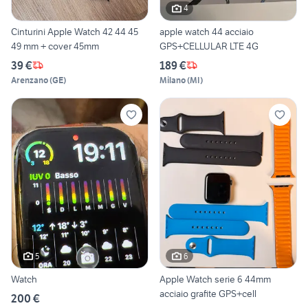
4
Cinturini Apple Watch 42 44 45
apple watch 44 acciaio
49 mm + cover 45mm
GPS+CELLULAR LTE 4G
39 €
189 €
Arenzano
(
GE
)
Milano
(
MI
)
5
6
Watch
Apple Watch serie 6 44mm
acciaio grafite GPS+cell
200 €