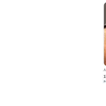
A
1
P