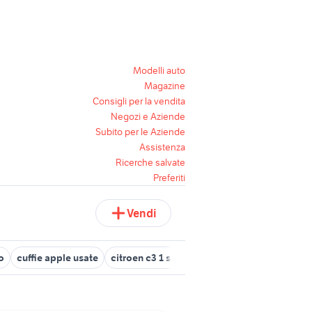
Modelli auto
Magazine
Consigli per la vendita
Negozi e Aziende
Subito per le Aziende
Assistenza
Ricerche salvate
Preferiti
Vendi
o
cuffie apple usate
citroen c3 1 serie auto
berserk serie nera