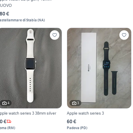
UOVO
80 €
astellammare di Stabia
(
NA
)
4
3
pple watch series 3 38mm silver
Apple watch series 3
0 €
60 €
oma
(
RM
)
Padova
(
PD
)