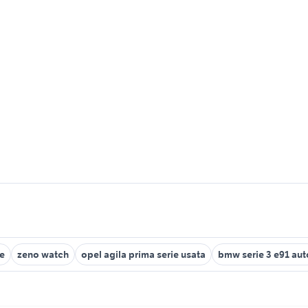
ie
zeno watch
opel agila prima serie usata
bmw serie 3 e91 aut