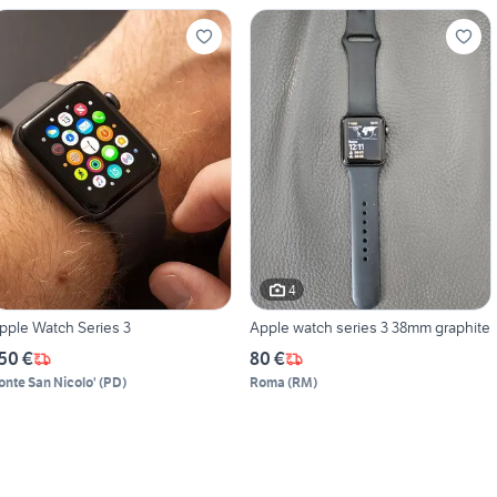
4
pple Watch Series 3
Apple watch series 3 38mm graphite
50 €
80 €
onte San Nicolo'
(
PD
)
Roma
(
RM
)