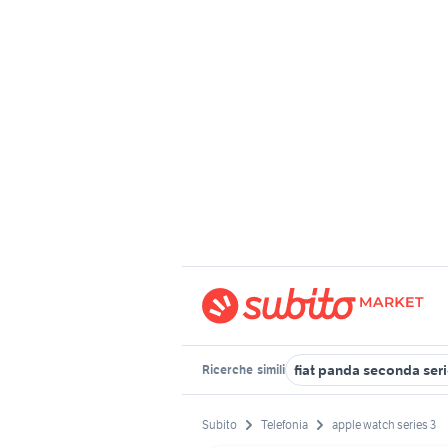
fiat panda seconda ser
Ricerche
simili
Subito
Telefonia
apple watch series 3