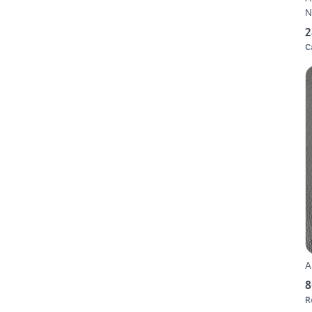
N
2
C
A
8
R