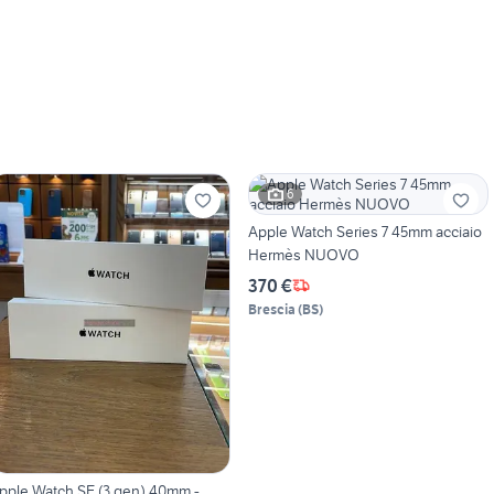
6
Apple Watch Series 7 45mm acciaio
Hermès NUOVO
370 €
Brescia
(
BS
)
pple Watch SE (3 gen) 40mm -