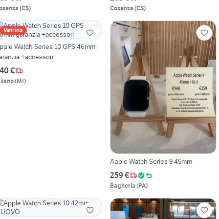
osenza
(
CS
)
Cosenza
(
CS
)
Vetrina
pple Watch Series 10 GPS 46mm
aranzia +accessori
40 €
ilano
(
MI
)
Apple Watch Series 9 45mm
259 €
Bagheria
(
PA
)