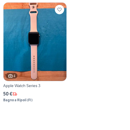
4
Apple Watch Series 3
50 €
Bagno a Ripoli
(
FI
)