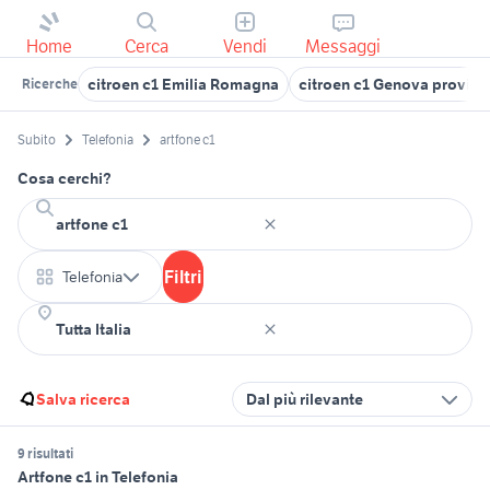
Home
Cerca
Vendi
Messaggi
citroen c1 Emilia Romagna
citroen c1 Genova provinc
Ricerche
Subito
Telefonia
artfone c1
Cosa cerchi?
Filtri
Telefonia
Salva ricerca
Dal più rilevante
9 risultati
Artfone c1 in Telefonia