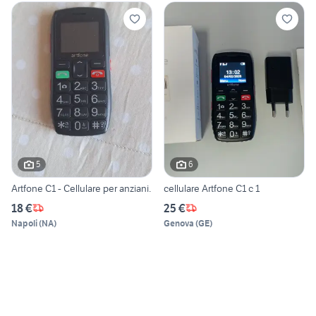
5
6
Artfone C1 - Cellulare per anziani.
cellulare Artfone C1 c 1
18 €
25 €
Napoli
(
NA
)
Genova
(
GE
)