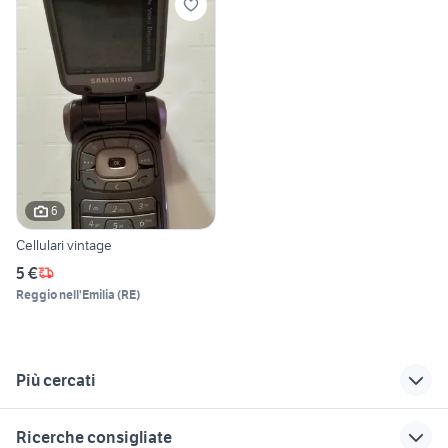
6
Cellulari vintage
5 €
Reggio nell'Emilia
(
RE
)
Più cercati
Correlati
Richerche simili
Suggerimenti
Ricerche consigliate