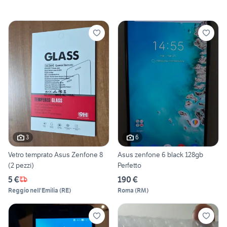
3
6
Vetro temprato Asus Zenfone 8
Asus zenfone 6 black 128gb
(2 pezzi)
Perfetto
5 €
190 €
Reggio nell'Emilia
(
RE
)
Roma
(
RM
)