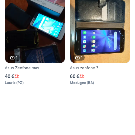
4
4
Asus Zenfone max
Asus zenfone 3
40 €
60 €
Lauria
(
PZ
)
Modugno
(
BA
)