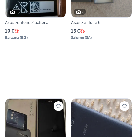
3
2
Asus zenfone 2 batteria
Asus Zenfone 6
10 €
15 €
Barzana
(
BG
)
Salerno
(
SA
)