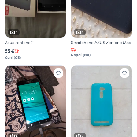
6
6
Asus zenfone 2
Smartphone ASUS Zenfone Max
55 €
Napoli
(
NA
)
Curti
(
CE
)
4
2