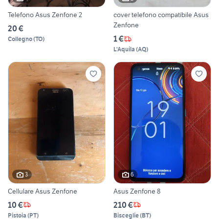
Telefono Asus Zenfone 2
cover telefono compatibile Asus
Zenfone
20 €
1 €
Collegno
(
TO
)
L'Aquila
(
AQ
)
3
6
Cellulare Asus Zenfone
Asus Zenfone 8
10 €
210 €
Pistoia
(
PT
)
Bisceglie
(
BT
)