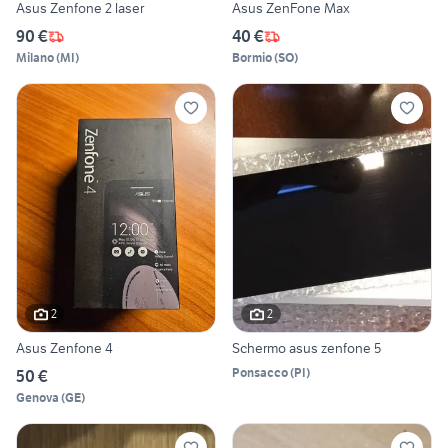
Asus Zenfone 2 laser
Asus ZenFone Max
90 €
40 €
Milano
(
MI
)
Bormio
(
SO
)
2
2
Asus Zenfone 4
Schermo asus zenfone 5
Ponsacco
(
PI
)
50 €
Genova
(
GE
)