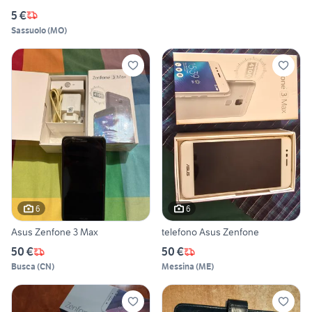
5 €
Sassuolo
(
MO
)
6
6
Asus Zenfone 3 Max
telefono Asus Zenfone
50 €
50 €
Busca
(
CN
)
Messina
(
ME
)