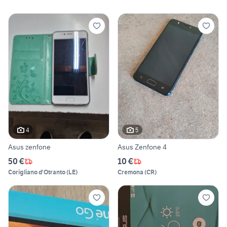
4
5
Asus zenfone
Asus Zenfone 4
50 €
10 €
Corigliano d'Otranto
(
LE
)
Cremona
(
CR
)