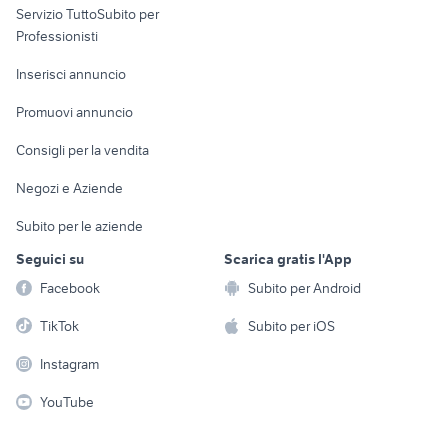
Servizio TuttoSubito per
persona
Informatica
Animali
Professionisti
Arredamento e
Console e
Accessori per
Casalinghi
Inserisci annuncio
Videogiochi
animali
Elettrodomestici
Promuovi annuncio
Audio/Video
Musica e Film
Giardino e Fai da te
Consigli per la vendita
Fotografia
Libri e Riviste
Abbigliamento e
Negozi e Aziende
Telefonia
Strumenti Musicali
Accessori
Subito per le aziende
Sports
Tutto per i bambini
Seguici su
Scarica gratis l'App
Biciclette
Facebook
Subito per Android
Collezionismo
TikTok
Subito per iOS
Instagram
YouTube