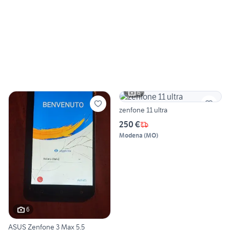
6
zenfone 11 ultra
250 €
Modena
(
MO
)
6
ASUS Zenfone 3 Max 5.5