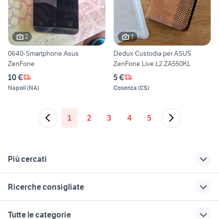
2
3
0640-Smartphone Asus
Dedux Custodia per ASUS
ZenFone
ZenFone Live L2 ZA550KL
10 €
5 €
Napoli
(
NA
)
Cosenza
(
CS
)
1
2
3
4
5
Più cercati
Correlati
Richerche simili
Suggerimenti
Ricerche consigliate
schermo asus
per amatori e
samsung italia roma
zenfone 2 laser
collezionisti
samsung nichelino
iphone x pro
nokia n900
Tutte le categorie
samsung 24
motorola 2000