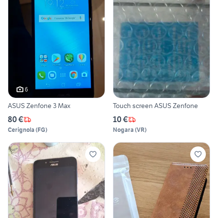
6
ASUS Zenfone 3 Max
Touch screen ASUS Zenfone
80 €
10 €
Cerignola
(
FG
)
Nogara
(
VR
)