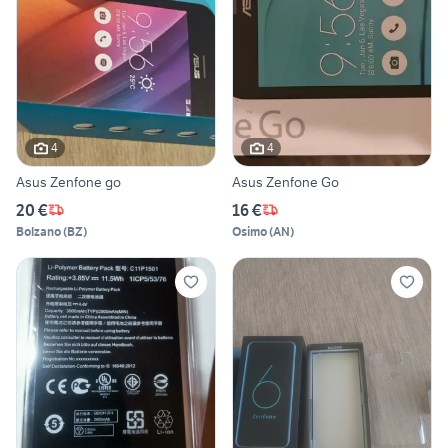
4
4
Asus Zenfone go
Asus Zenfone Go
20 €
16 €
Bolzano
(
BZ
)
Osimo
(
AN
)