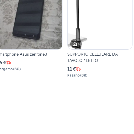
4
martphone Asus zenfone3
SUPPORTO CELLULARE DA
TAVOLO / LETTO
5 €
11 €
ergamo
(
BG
)
Fasano
(
BR
)
icherche simili
Suggerimenti
elefono asus zenfone 3
asus zenfone 6