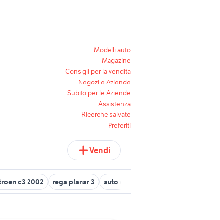
Modelli auto
Magazine
Consigli per la vendita
Negozi e Aziende
Subito per le Aziende
Assistenza
Ricerche salvate
Preferiti
Vendi
troen c3 2002
rega planar 3
auto citroen c3 Emilia Romagna
c