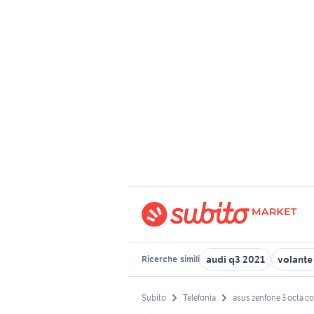
audi q3 2021
volante
Ricerche
simili
Subito
Telefonia
asus zenfone 3 octa co