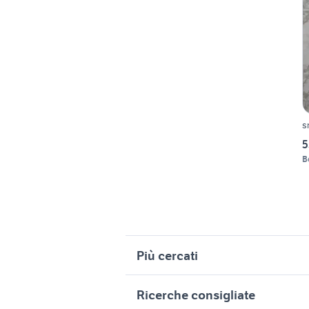
s
5
B
Più cercati
Correlati
R
Ricerche consigliate
citroen c3 van
t